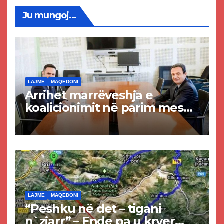
Ju mungoj...
LAJME
MAQEDONI
Arrihet marrëveshja e
koalicionimit në parim mes
Kurtit dhe Abdixhikut
LAJME
MAQEDONI
“Peshku në det – tigani
n`zjarr” – Ende pa u kryer