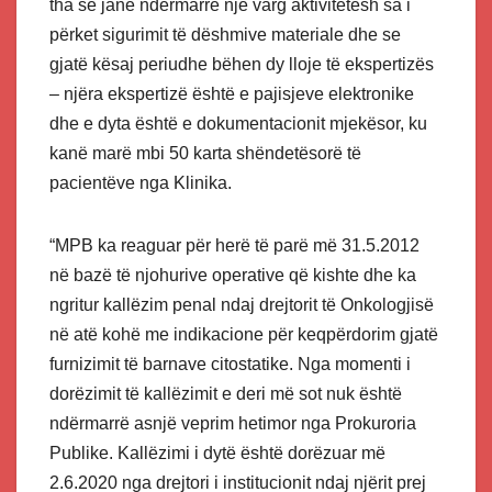
tha se janë ndërmarrë një varg aktivitetesh sa i
përket sigurimit të dëshmive materiale dhe se
gjatë kësaj periudhe bëhen dy lloje të ekspertizës
– njëra ekspertizë është e pajisjeve elektronike
dhe e dyta është e dokumentacionit mjekësor, ku
kanë marë mbi 50 karta shëndetësorë të
pacientëve nga Klinika.
“MPB ka reaguar për herë të parë më 31.5.2012
në bazë të njohurive operative që kishte dhe ka
ngritur kallëzim penal ndaj drejtorit të Onkologjisë
në atë kohë me indikacione për keqpërdorim gjatë
furnizimit të barnave citostatike. Nga momenti i
dorëzimit të kallëzimit e deri më sot nuk është
ndërmarrë asnjë veprim hetimor nga Prokuroria
Publike. Kallëzimi i dytë është dorëzuar më
2.6.2020 nga drejtori i institucionit ndaj njërit prej