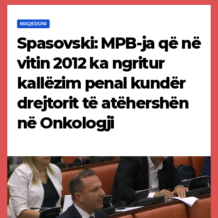
MAQEDONI
Spasovski: MPB-ja që në
vitin 2012 ka ngritur
kallëzim penal kundër
drejtorit të atëhershën
në Onkologji