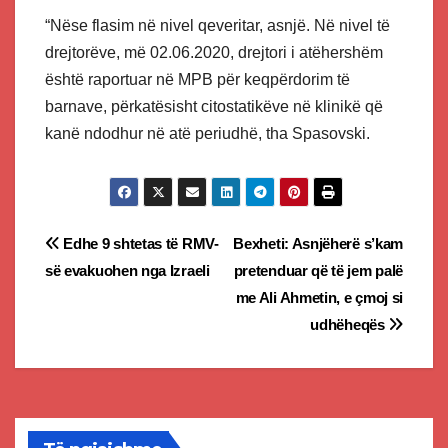
“Nëse flasim në nivel qeveritar, asnjë. Në nivel të
drejtorëve, më 02.06.2020, drejtori i atëhershëm
është raportuar në MPB për keqpërdorim të
barnave, përkatësisht citostatikëve në klinikë që
kanë ndodhur në atë periudhë, tha Spasovski.
Post
Edhe 9 shtetas të RMV-
Bexheti: Asnjëherë s’kam
së evakuohen nga Izraeli
pretenduar që të jem palë
navigation
me Ali Ahmetin, e çmoj si
udhëheqës