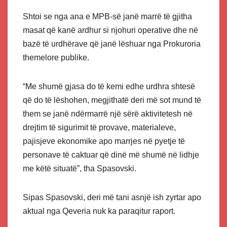
Shtoi se nga ana e MPB-së janë marrë të gjitha
masat që kanë ardhur si njohuri operative dhe në
bazë të urdhërave që janë lëshuar nga Prokuroria
themelore publike.
“Me shumë gjasa do të kemi edhe urdhra shtesë
që do të lëshohen, megjithatë deri më sot mund të
them se janë ndërmarrë një sërë aktivitetesh në
drejtim të sigurimit të provave, materialeve,
pajisjeve ekonomike apo marrjes në pyetje të
personave të caktuar që dinë më shumë në lidhje
me këtë situatë”, tha Spasovski.
Sipas Spasovski, deri më tani asnjë ish zyrtar apo
aktual nga Qeveria nuk ka paraqitur raport.