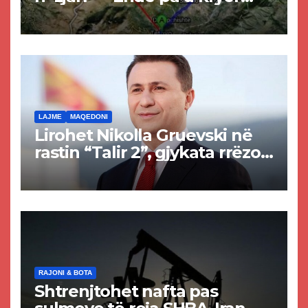
projekti i tunelit, komuna e
Tetovës nis punimet për
rrugën Tetovë – Prizren
LAJME
MAQEDONI
Lirohet Nikolla Gruevski në
rastin “Talir 2”, gjykata rrëzon
akuzat për ndërtimin e
paligjshëm të selisë së
VMRO-DPMNE-së
RAJONI & BOTA
Shtrenjtohet nafta pas