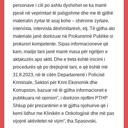
personave i cili po ashtu dyshohet se ka marrë
pjesë në veprimtari të paligjshme dhe me të gjithë
materialin zyrtar të asaj kohe – shënime zyrtare,
intervista, intervista dëshmitarësh, etj. Të gjitha ato
materiale janë dorëzuar në Prokurorinë Publike si
prokurori kompetente. Sipas informacioneve që
kam, madje tani janë marrë masa për ngritjen e
aktakuzës apo aktit. Dhe e treta është inicimi i
procedurës që po drejtojmë tani, e që është më
31.8.2023, në të cilën Departamenti i Policisë
Kriminale, Sektori për Krim Ekonomik dhe
Korrupsion, bazuar në të gjitha informacionet e
publikuara në opinion”, i dorëzon njoftim PTHP
Shkup për prezantimin e të gjitha njohurive që i
kemi lidhur me Klinikën e Onkologjisë dhe më pas
vijojnë aktivitetet në vijim”, tha Spasovski.