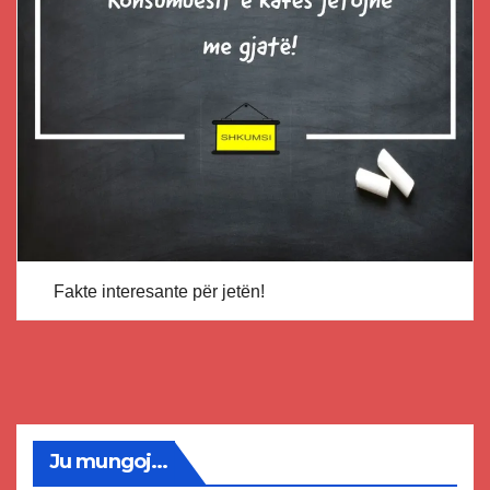
Fakte interesante për jetën!
Ju mungoj...