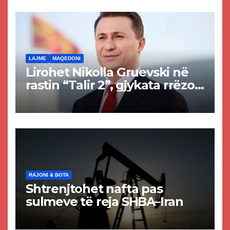
rrugën Tetovë – Prizren
LAJME
MAQEDONI
Lirohet Nikolla Gruevski në
rastin “Talir 2”, gjykata rrëzon
akuzat për ndërtimin e
paligjshëm të selisë së
VMRO-DPMNE-së
RAJONI & BOTA
Shtrenjtohet nafta pas
sulmeve të reja SHBA–Iran