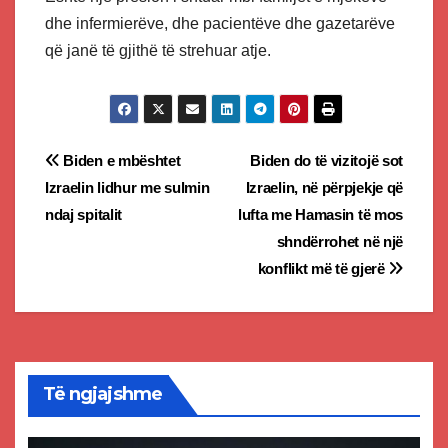
dhe infermierëve, dhe pacientëve dhe gazetarëve
që janë të gjithë të strehuar atje.
Post
Biden e mbështet
Biden do të vizitojë sot
Izraelin lidhur me sulmin
Izraelin, në përpjekje që
navigation
ndaj spitalit
lufta me Hamasin të mos
shndërrohet në një
konflikt më të gjerë
Të ngjajshme