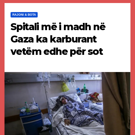
RAJONI & BOTA
Spitali më i madh në
Gaza ka karburant
vetëm edhe për sot