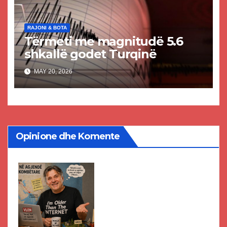
RAJONI & BOTA
Tërmeti me magnitudë 5.6
shkallë godet Turqinë
MAY 20, 2026
Opinione dhe Komente