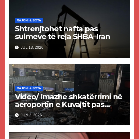
RAJONI & BOTA
Shtrenjtohet nafta pas
sulmeve të reja SHBA–Iran
JUL 13, 2026
RAJONI & BOTA
Video/ Imazhe shkatërrimi në
aeroportin e Kuvajtit pas
sulmit iranian, një i vdekur
JUN 3, 2026
dhe shumë të plagosur