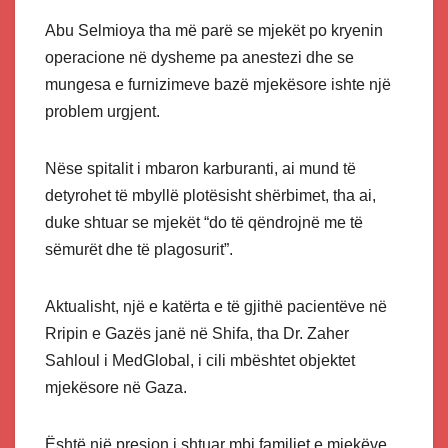
Abu Selmioya tha më parë se mjekët po kryenin
operacione në dysheme pa anestezi dhe se
mungesa e furnizimeve bazë mjekësore ishte një
problem urgjent.
Nëse spitalit i mbaron karburanti, ai mund të
detyrohet të mbyllë plotësisht shërbimet, tha ai,
duke shtuar se mjekët “do të qëndrojnë me të
sëmurët dhe të plagosurit”.
Aktualisht, një e katërta e të gjithë pacientëve në
Rripin e Gazës janë në Shifa, tha Dr. Zaher
Sahloul i MedGlobal, i cili mbështet objektet
mjekësore në Gaza.
Është një presion i shtuar mbi familjet e mjekëve