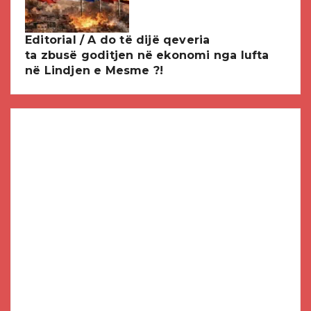
Editorial / A do të dijë qeveria
ta zbusë goditjen në ekonomi nga lufta
në Lindjen e Mesme ?!