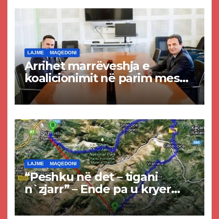
LAJME
MAQEDONI
Arrihet marrëveshja e
koalicionimit në parim mes
Kurtit dhe Abdixhikut
LAJME
MAQEDONI
“Peshku në det – tigani
n`zjarr” – Ende pa u kryer
projekti i tunelit, komuna e
Tetovës nis punimet për