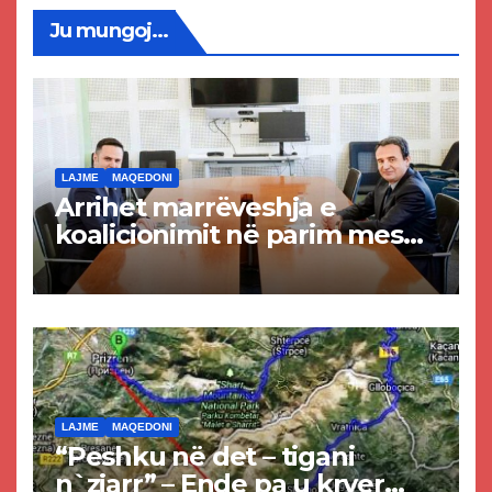
Ju mungoj...
LAJME
MAQEDONI
Arrihet marrëveshja e
koalicionimit në parim mes
Kurtit dhe Abdixhikut
LAJME
MAQEDONI
“Peshku në det – tigani
n`zjarr” – Ende pa u kryer