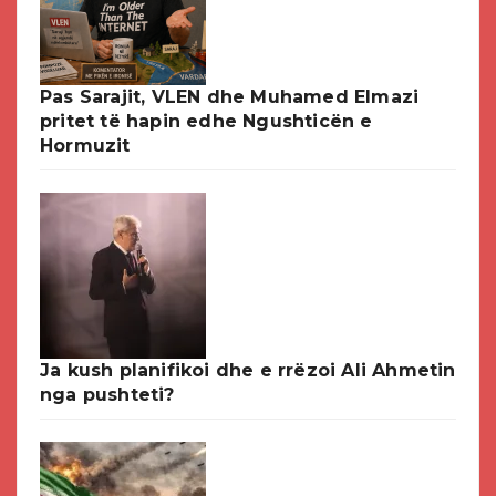
Pas Sarajit, VLEN dhe Muhamed Elmazi
pritet të hapin edhe Ngushticën e
Hormuzit
Ja kush planifikoi dhe e rrëzoi Ali Ahmetin
nga pushteti?