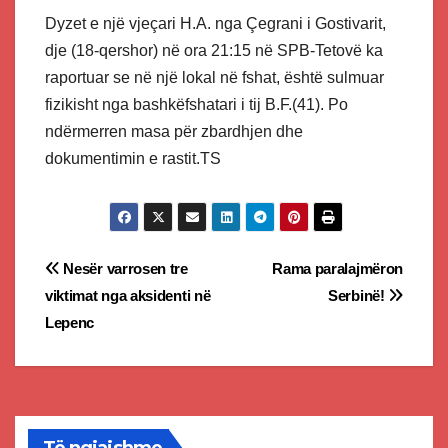
Dyzet e një vjeçari H.A. nga Çegrani i Gostivarit,
dje (18-qershor) në ora 21:15 në SPB-Tetovë ka
raportuar se në një lokal në fshat, është sulmuar
fizikisht nga bashkëfshatari i tij B.F.(41). Po
ndërmerren masa për zbardhjen dhe
dokumentimin e rastit.TS
Post
Nesër varrosen tre
Rama paralajmëron
viktimat nga aksidenti në
Serbinë!
navigation
Lepenc
Të ngjajshme