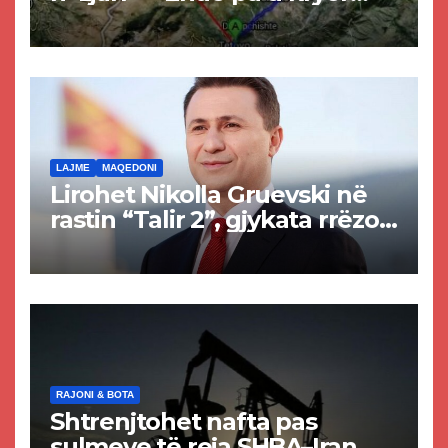
projekti i tunelit, komuna e
Tetovës nis punimet për
rrugën Tetovë – Prizren
LAJME
MAQEDONI
Lirohet Nikolla Gruevski në
rastin “Talir 2”, gjykata rrëzon
akuzat për ndërtimin e
paligjshëm të selisë së
VMRO-DPMNE-së
RAJONI & BOTA
Shtrenjtohet nafta pas
sulmeve të reja SHBA–Iran