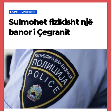
LAJME
MAQEDONI
Sulmohet fizikisht një
banor i Çegranit