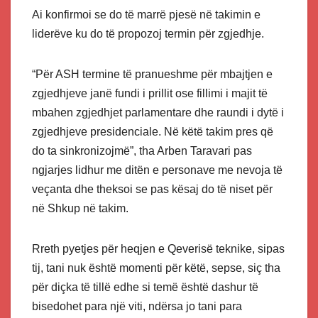
Ai konfirmoi se do të marrë pjesë në takimin e
liderëve ku do të propozoj termin për zgjedhje.
“Për ASH termine të pranueshme për mbajtjen e
zgjedhjeve janë fundi i prillit ose fillimi i majit të
mbahen zgjedhjet parlamentare dhe raundi i dytë i
zgjedhjeve presidenciale. Në këtë takim pres që
do ta sinkronizojmë”, tha Arben Taravari pas
ngjarjes lidhur me ditën e personave me nevoja të
veçanta dhe theksoi se pas kësaj do të niset për
në Shkup në takim.
Rreth pyetjes për heqjen e Qeverisë teknike, sipas
tij, tani nuk është momenti për këtë, sepse, siç tha
për diçka të tillë edhe si temë është dashur të
bisedohet para një viti, ndërsa jo tani para