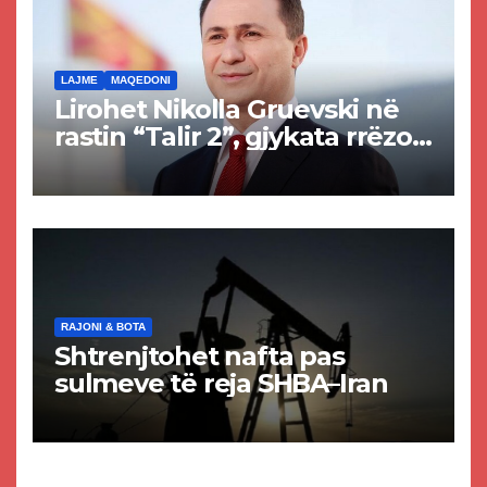
LAJME
MAQEDONI
Lirohet Nikolla Gruevski në
rastin “Talir 2”, gjykata rrëzon
akuzat për ndërtimin e
paligjshëm të selisë së
VMRO-DPMNE-së
RAJONI & BOTA
Shtrenjtohet nafta pas
sulmeve të reja SHBA–Iran