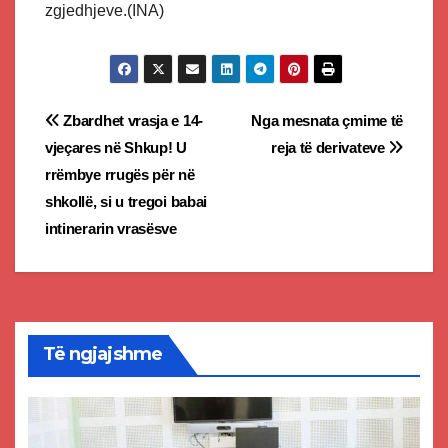
zgjedhjeve.(INA)
Post
Zbardhet vrasja e 14-
Nga mesnata çmime të
vjeçares në Shkup! U
reja të derivateve
navigation
rrëmbye rrugës për në
shkollë, si u tregoi babai
intinerarin vrasësve
Të ngjajshme