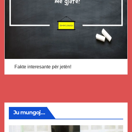
Fakte interesante për jetën!
Ju mungoj...