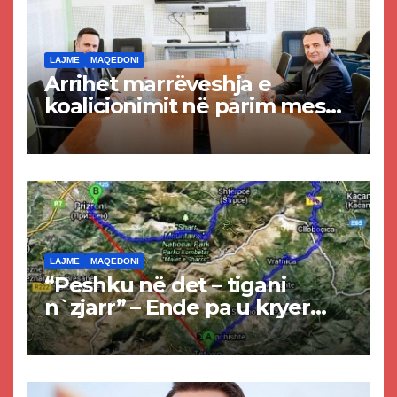
LAJME
MAQEDONI
Arrihet marrëveshja e
koalicionimit në parim mes
Kurtit dhe Abdixhikut
LAJME
MAQEDONI
“Peshku në det – tigani
n`zjarr” – Ende pa u kryer
projekti i tunelit, komuna e
Tetovës nis punimet për
rrugën Tetovë – Prizren