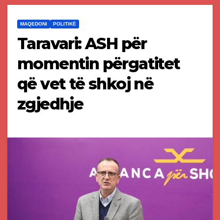
MAQEDONI
POLITIKË
Taravari: ASH për
momentin përgatitet
që vet të shkoj në
zgjedhje