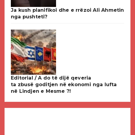
Ja kush planifikoi dhe e rrëzoi Ali Ahmetin
nga pushteti?
Editorial / A do të dijë qeveria
ta zbusë goditjen në ekonomi nga lufta
në Lindjen e Mesme ?!