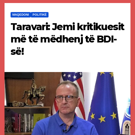
MAQEDONI
POLITIKË
Taravari: Jemi kritikuesit
më të mëdhenj të BDI-
së!