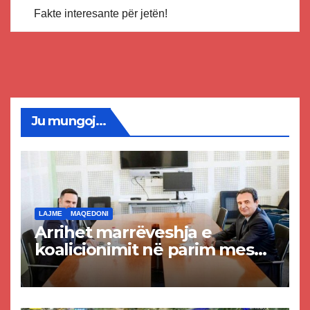
Fakte interesante për jetën!
Ju mungoj...
LAJME
MAQEDONI
Arrihet marrëveshja e
koalicionimit në parim mes
Kurtit dhe Abdixhikut