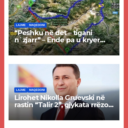
LAJME
MAQEDONI
“Peshku në det – tigani
n`zjarr” – Ende pa u kryer
projekti i tunelit, komuna e
Tetovës nis punimet për
rrugën Tetovë – Prizren
LAJME
MAQEDONI
Lirohet Nikolla Gruevski në
rastin “Talir 2”, gjykata rrëzon
akuzat për ndërtimin e
paligjshëm të selisë së
VMRO-DPMNE-së