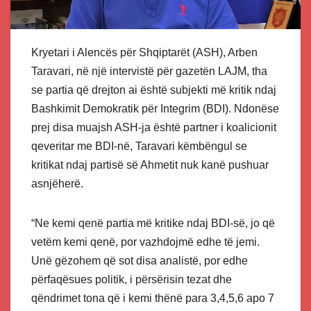
Kryetari i Alencës për Shqiptarët (ASH), Arben
Taravari, në një intervistë për gazetën LAJM, tha
se partia që drejton ai është subjekti më kritik ndaj
Bashkimit Demokratik për Integrim (BDI). Ndonëse
prej disa muajsh ASH-ja është partner i koalicionit
qeveritar me BDI-në, Taravari këmbëngul se
kritikat ndaj partisë së Ahmetit nuk kanë pushuar
asnjëherë.
“Ne kemi qenë partia më kritike ndaj BDI-së, jo që
vetëm kemi qenë, por vazhdojmë edhe të jemi.
Unë gëzohem që sot disa analistë, por edhe
përfaqësues politik, i përsërisin tezat dhe
qëndrimet tona që i kemi thënë para 3,4,5,6 apo 7