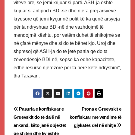
viteve prej se jemi krijuar si parti. ASH-ja është
krijuar si antipod i BDI-së dhe njëra prej arsyeve
kryesore që jemi kyçur në politikë ka qenë arsyeja
për ta ndryshuar BDI-në dhe vazhdojmë të
mendojmë kështu, por vetëm duhet të shikojmë se
në çfarë mënyre dhe si do të bëhet kjo. Uroj dhe
shpresoj që ASH-ja do të jetë partia që do ta
zëvendësojë BDI-në, sepse ka edhe kapacitete,
edhe resurse njerëzore për ta bërë këtë ndryshim”,
tha Taravari.
Post
Pasuria e konfiskuar e
Prona e Gruevskit e
Gruevskit do të dalë në
konfiskuar me vendime të
navigation
ankand, këto janë objektet
gjykatës del në shitje
që shiten dhe ky është