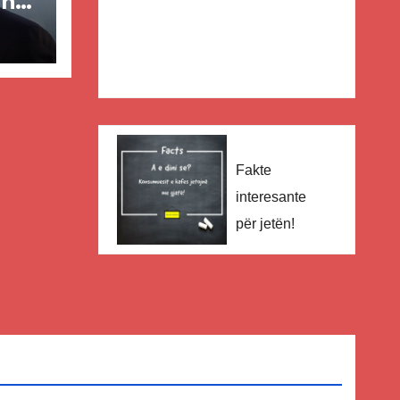
in
ër
lisë
E-
Fakte
interesante
për jetën!