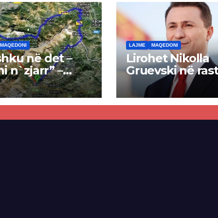
MAQEDONI
LAJME
MAQEDONI
hku në det –
Lirohet Nikolla
ni n`zjarr” –
Gruevski në rast
 pa u kryer
“Talir 2”, gjykat
kti i tunelit,
rrëzon akuzat p
una e Tetovës
ndërtimin e
punimet për
paligjshëm të se
ën Tetovë –
së VMRO-DPMN
ren