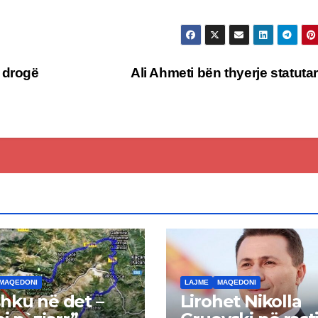
 drogë
Ali Ahmeti bën thyerje statuta
MAQEDONI
LAJME
MAQEDONI
hku në det –
Lirohet Nikolla