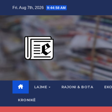
Skip
Fri. Aug 7th, 2026
9:45:00 AM
to
content
LAJME
RAJONI & BOTA
EK
KRONIKË