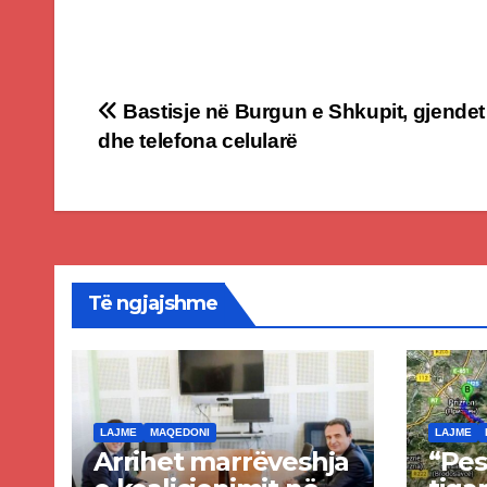
Post
Bastisje në Burgun e Shkupit, gjendet
dhe telefona celularë
navigation
Të ngjajshme
LAJME
MAQEDONI
LAJME
Arrihet marrëveshja
“Pes