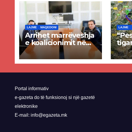
LAJME
MAQEDONI
LAJME
Arrihet marrëveshja
“Pes
e koalicionimit në
tiga
parim mes Kurtit
Ende
dhe Abdixhikut
proje
kom
nis 
rrug
Priz
Portal informativ
e-gazeta do të funksionoj si një gazetë
elektronike
E-mail: info@egazeta.mk