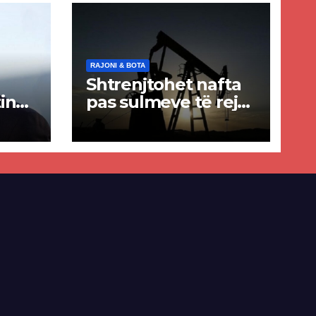
RAJONI & BOTA
Shtrenjtohet nafta
in
pas sulmeve të reja
a
SHBA–Iran
ër
lisë
E-së