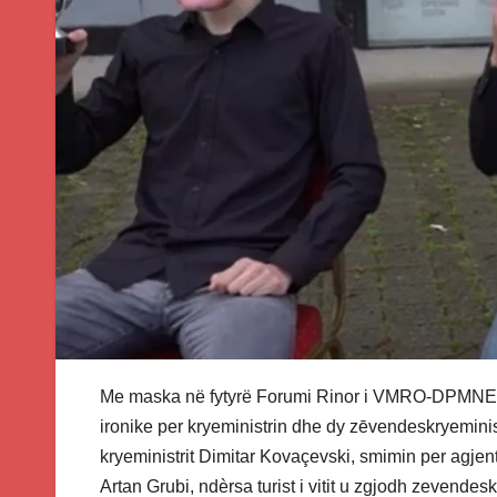
Me maska në fytyrë Forumi Rinor i VMRO-DPMNE-së
ironike per kryeministrin dhe dy zēvendeskryeminist
kryeministrit Dimitar Kovaçevski, smimin per agjen
Artan Grubi, ndèrsa turist i vitit u zgjodh zevendes