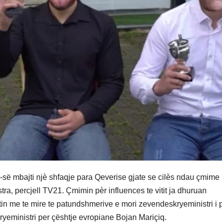
 mbajti njè shfaqje para Qeverise gjate se cilès ndau çmime
ra, percjell TV21. Çmimin pèr influences te vitit ja dhuruan
tin me te mire te patundshmerive e mori zevendeskryeministri i 
kryeministri per çështje evropiane Bojan Mariçiq.