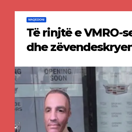
MAQEDONI
Të rinjtë e VMRO-se
dhe zëvendeskryem