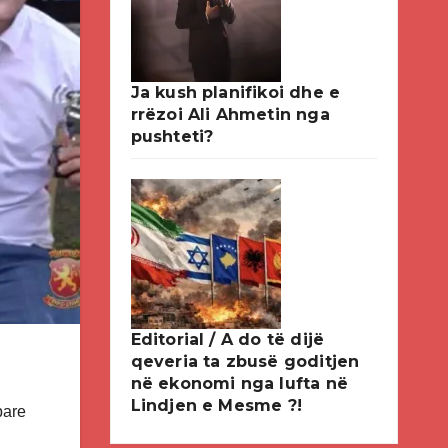
Ja kush planifikoi dhe e
rrëzoi Ali Ahmetin nga
pushteti?
Editorial / A do të dijë
qeveria ta zbusë goditjen
në ekonomi nga lufta në
Lindjen e Mesme ?!
pare