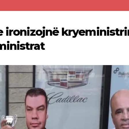
 ironizojnë kryeministri
inistrat