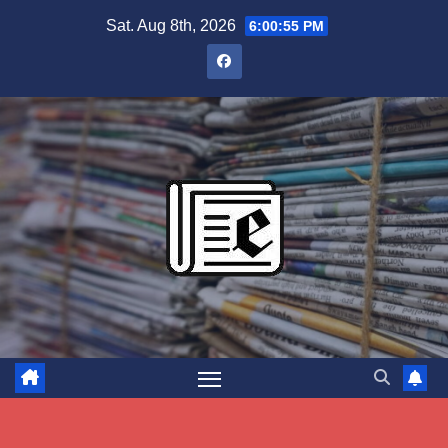
Skip
Sat. Aug 8th, 2026
6:00:56 PM
to
content