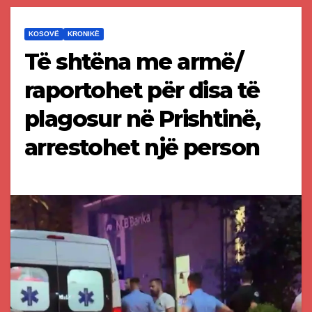
KOSOVË
KRONIKË
Të shtëna me armë/
raportohet për disa të
plagosur në Prishtinë,
arrestohet një person