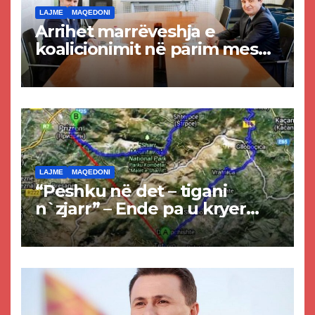
LAJME
MAQEDONI
Arrihet marrëveshja e
koalicionimit në parim mes
Kurtit dhe Abdixhikut
LAJME
MAQEDONI
“Peshku në det – tigani
n`zjarr” – Ende pa u kryer
projekti i tunelit, komuna e
Tetovës nis punimet për
rrugën Tetovë – Prizren