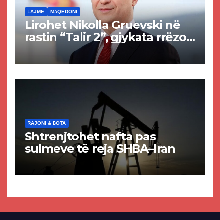
LAJME
MAQEDONI
Lirohet Nikolla Gruevski në
rastin “Talir 2”, gjykata rrëzon
akuzat për ndërtimin e
paligjshëm të selisë së
VMRO-DPMNE-së
RAJONI & BOTA
Shtrenjtohet nafta pas
sulmeve të reja SHBA–Iran