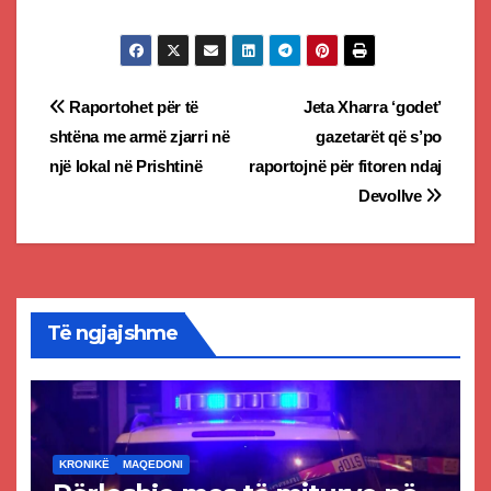
Post
Raportohet për të
Jeta Xharra ‘godet’
shtëna me armë zjarri në
gazetarët që s’po
navigation
një lokal në Prishtinë
raportojnë për fitoren ndaj
Devollve
Të ngjajshme
KRONIKË
MAQEDONI