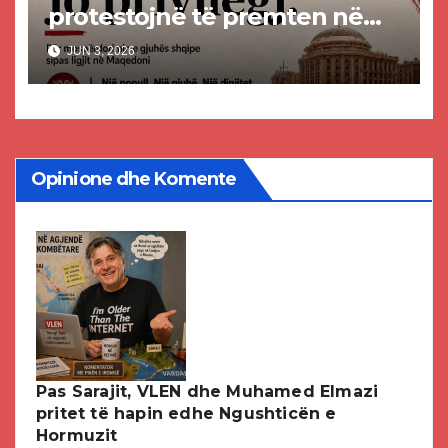
protestojnë të premten në
mbështetje të gjuhës shqipe
JUN 3, 2026
në Maqedoninë e Veriut
Opinione dhe Komente
Pas Sarajit, VLEN dhe Muhamed Elmazi
pritet të hapin edhe Ngushticën e
Hormuzit