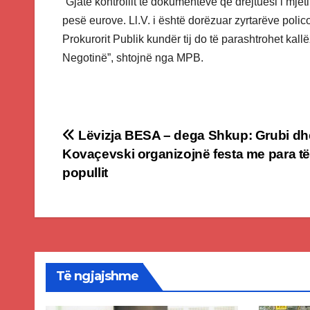
“Gjatë kontrollit të dokumenteve që drejtuesi i mjet
pesë eurove. Ll.V. i është dorëzuar zyrtarëve poli
Prokurorit Publik kundër tij do të parashtrohet ka
Negotinë”, shtojnë nga MPB.
Post
Lëvizja BESA – dega Shkup: Grubi dh
Kovaçevski organizojnë festa me para t
navigation
popullit
Të ngjajshme