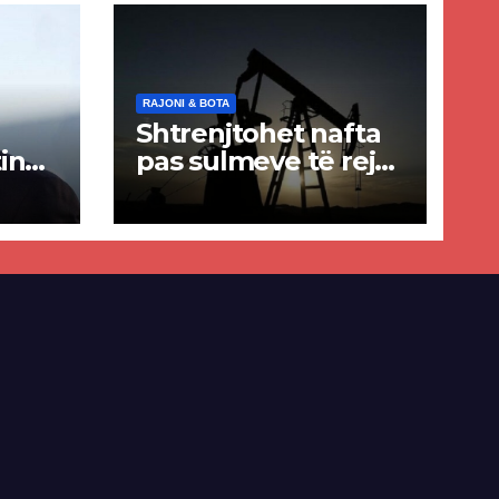
RAJONI & BOTA
Shtrenjtohet nafta
in
pas sulmeve të reja
a
SHBA–Iran
ër
lisë
E-së