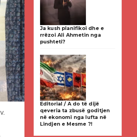
Ja kush planifikoi dhe e
rrëzoi Ali Ahmetin nga
pushteti?
Editorial / A do të dijë
qeveria ta zbusë goditjen
.V.
në ekonomi nga lufta në
Lindjen e Mesme ?!