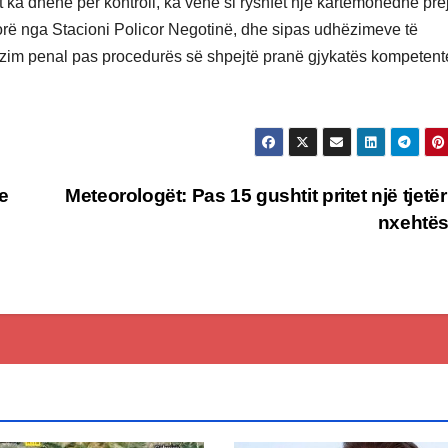
it ka dhënë për kontroll, ka vënë si ryshfet një kartëmonedhë pre
corë nga Stacioni Policor Negotinë, dhe sipas udhëzimeve të
llëzim penal pas procedurës së shpejtë pranë gjykatës kompetent
e
Meteorologët: Pas 15 gushtit pritet një tjetër
ë
nxehtë