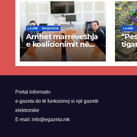
LAJME
MAQEDONI
LAJME
Arrihet marrëveshja
“Pes
e koalicionimit në
tiga
parim mes Kurtit
Ende
dhe Abdixhikut
proje
kom
nis 
rrug
Priz
Portal informativ
e-gazeta do të funksionoj si një gazetë
elektronike
E-mail: info@egazeta.mk