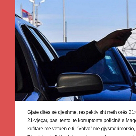
Gjatë ditës së djeshme, respektivisht rreth orës 21:
21-vjeçar, pasi tentoi të korruptonte policinë e Ma
kufitare me vetuën e tij “Volvo” me gjysmërimorkio,