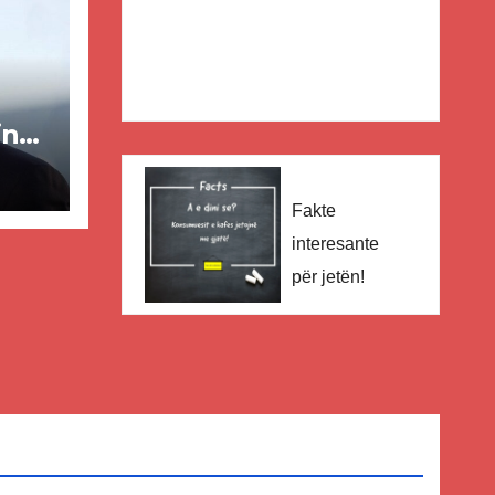
in
ër
Fakte
lisë
interesante
E-
për jetën!