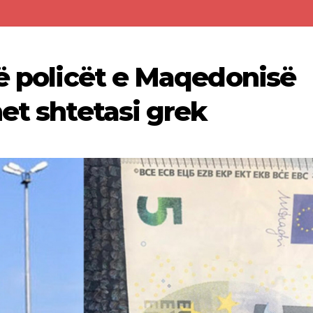
jë policët e Maqedonisë
et shtetasi grek