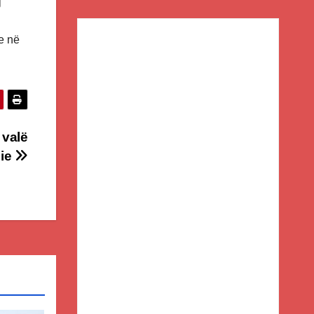
j
e në
 valë
sie