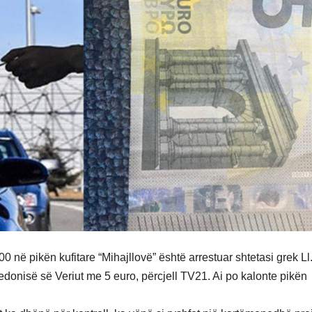
00 në pikën kufitare “Mihajllovë” është arrestuar shtetasi grek Ll
qedonisë së Veriut me 5 euro, përcjell TV21. Ai po kalonte pikën