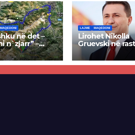
MAQEDONI
LAJME
MAQEDONI
hku në det –
Lirohet Nikolla
ni n`zjarr” –
Gruevski në rast
 pa u kryer
“Talir 2”, gjykat
kti i tunelit,
rrëzon akuzat p
una e Tetovës
ndërtimin e
punimet për
paligjshëm të se
ën Tetovë –
së VMRO-DPMN
ren