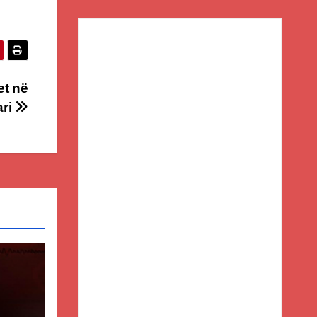
et në
ari