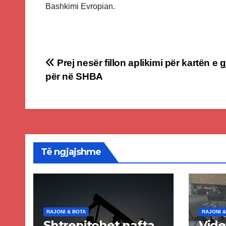
Bashkimi Evropian.
Post
Prej nesër fillon aplikimi për kartën e g
për në SHBA
navigation
Të ngjajshme
RAJONI & BOTA
RAJONI &
Shtrenjtohet nafta
Vide