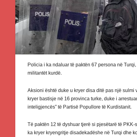
Policia i ka ndaluar të paktën 67 persona në Turqi,
militantët kurdë.
Aksioni është duke u kryer disa ditë pas një sulmi 
kryer bastisje në 16 provinca turke, duke i arrestu
inteligjencës” të Partisë Popullore të Kurdistanit.
Të paktën 12 të dyshuar tjerë si pjesëtarë të PKK-
ka kryer kryengritje disadekadëshe në Turqi dhe k