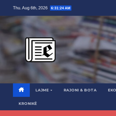
Skip
Thu. Aug 6th, 2026
6:31:25 AM
to
content
LAJME
RAJONI & BOTA
EK
KRONIKË