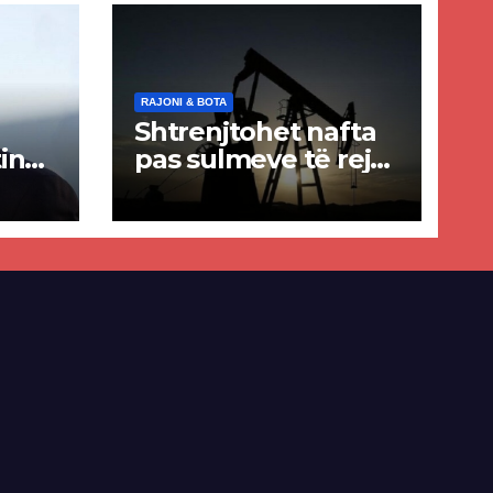
RAJONI & BOTA
Shtrenjtohet nafta
in
pas sulmeve të reja
a
SHBA–Iran
ër
lisë
E-së