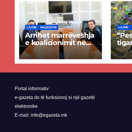
LAJME
MAQEDONI
LAJME
Arrihet marrëveshja
“Pes
e koalicionimit në
tiga
parim mes Kurtit
Ende
dhe Abdixhikut
proje
kom
nis 
rrug
Priz
Portal informativ
e-gazeta do të funksionoj si një gazetë
elektronike
E-mail: info@egazeta.mk