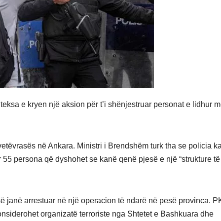
 teksa e kryen një aksion për t’i shënjestruar personat e lidhur 
vetëvrasës në Ankara. Ministri i Brendshëm turk tha se policia k
ar 55 persona që dyshohet se kanë qenë pjesë e një “strukture të
së janë arrestuar në një operacion të ndarë në pesë provinca. P
onsiderohet organizatë terroriste nga Shtetet e Bashkuara dhe