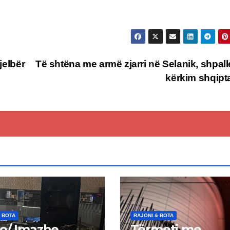
jelbër
Të shtëna me armë zjarri në Selanik, shpall
kërkim shqipt
 BOTA
RAJONI & BOTA
o/ Imazhe
Tërmeti me