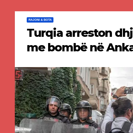
RAJONI & BOTA
Turqia arreston dh
me bombë në Anka