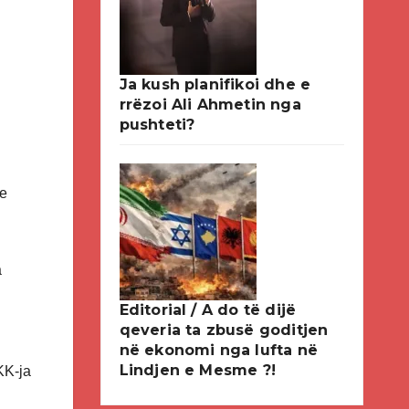
Ja kush planifikoi dhe e
rrëzoi Ali Ahmetin nga
pushteti?
me
a
Editorial / A do të dijë
qeveria ta zbusë goditjen
në ekonomi nga lufta në
Lindjen e Mesme ?!
KK-ja