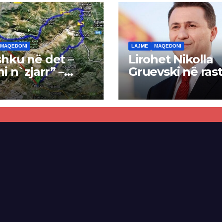
MAQEDONI
LAJME
MAQEDONI
hku në det –
Lirohet Nikolla
ni n`zjarr” –
Gruevski në rast
 pa u kryer
“Talir 2”, gjykat
kti i tunelit,
rrëzon akuzat p
una e Tetovës
ndërtimin e
punimet për
paligjshëm të se
ën Tetovë –
së VMRO-DPMN
ren