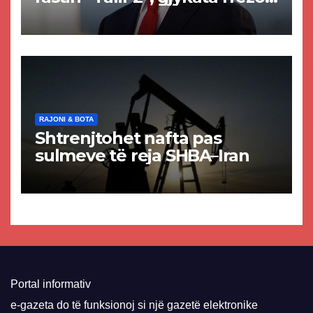
akuzat për ndërtimin e
paligjshëm të selisë së
VMRO-DPMNE-së
RAJONI & BOTA
Shtrenjtohet nafta pas
sulmeve të reja SHBA–Iran
Portal informativ
e-gazeta do të funksionoj si një gazetë elektronike