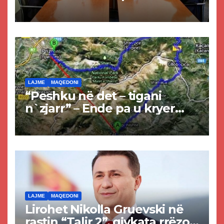
Kurtit dhe Abdixhikut
LAJME
MAQEDONI
“Peshku në det – tigani
n`zjarr” – Ende pa u kryer
projekti i tunelit, komuna e
Tetovës nis punimet për
rrugën Tetovë – Prizren
LAJME
MAQEDONI
Lirohet Nikolla Gruevski në
rastin “Talir 2”, gjykata rrëzon