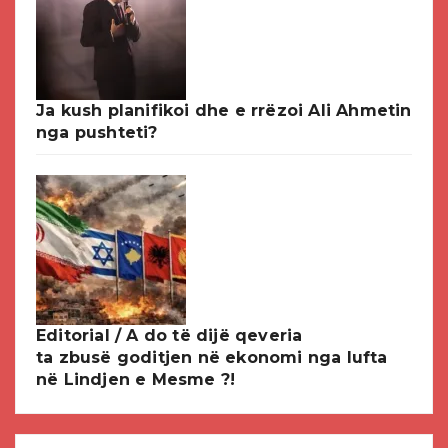
Ja kush planifikoi dhe e rrëzoi Ali Ahmetin
nga pushteti?
Editorial / A do të dijë qeveria
ta zbusë goditjen në ekonomi nga lufta
në Lindjen e Mesme ?!