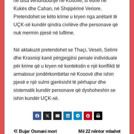
në disa vendndodhje në Kosovë, si edhe në
Kukës dhe Cahan, në Shqipërinë Veriore.
Pretendohet se këto krime u kryen nga anëtarë të
UÇK-së kundër qindra civilëve dhe personave që
nuk merrnin pjesë në luftime.
Në aktakuzë pretendohet se Thaçi, Veseli, Selimi
dhe Krasniqi kanë përgjegjësi penale individuale
për krime që u kryen në kontekstin e një konflikti të
armatosur jondërkombëtar në Kosovë dhe ishin
pjesë e një sulmi gjerësisht të përhapur dhe
sistematik kundër personave që dyshoheshin se
ishin kundër UÇK-së.
Post
Bujar Osmani mori
Më 22 nëntor mbahet