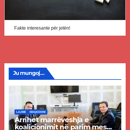
Fakte interesante për jetën!
Ju mungoj...
LAJME
MAQEDONI
Arrihet marrëveshja e
koalicionimit në parim mes