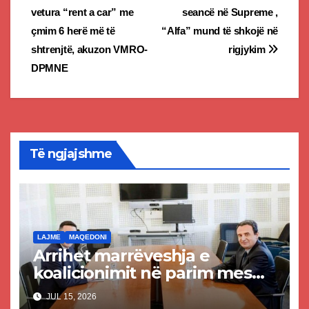
vetura “rent a car” me
seancë në Supreme ,
navigation
çmim 6 herë më të
“Alfa” mund të shkojë në
shtrenjtë, akuzon VMRO-
rigjykim
DPMNE
Të ngjajshme
LAJME
MAQEDONI
Arrihet marrëveshja e
koalicionimit në parim mes
Kurtit dhe Abdixhikut
JUL 15, 2026