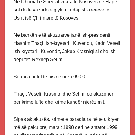
Në Dhomat e Specializuara të Kosovës në Hagë,
sot do të vazhdojë gjykimi ndaj ish-krerëve të
Ushtrisë Çlirimtare të Kosovës.
Në bankën e të akuzuarve janë ish-presidenti
Hashim Thaçi, ish-kryetari i Kuvendit, Kadri Veseli,
ish-kryetari i Kuvendit, Jakup Krasniqi si dhe ish-
deputeti Rexhep Selimi.
Seanca pritet të nis në orën 09:00.
Thaçi, Veseli, Krasniqi dhe Selimi po akuzohen
për krime lufte dhe krime kundër njerëzimit.
Sipas aktakuzës, krimet e paraqitura në të u kryen
më së paku prej marsit 1998 deri në shtator 1999