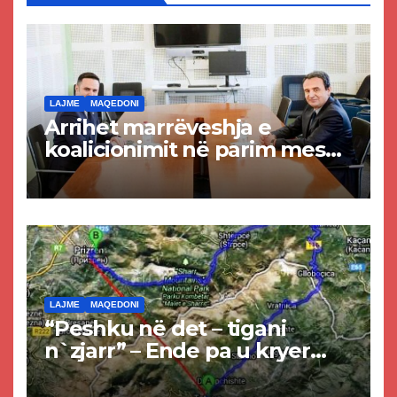
LAJME
MAQEDONI
Arrihet marrëveshja e
koalicionimit në parim mes
Kurtit dhe Abdixhikut
LAJME
MAQEDONI
“Peshku në det – tigani
n`zjarr” – Ende pa u kryer
projekti i tunelit, komuna e
Tetovës nis punimet për