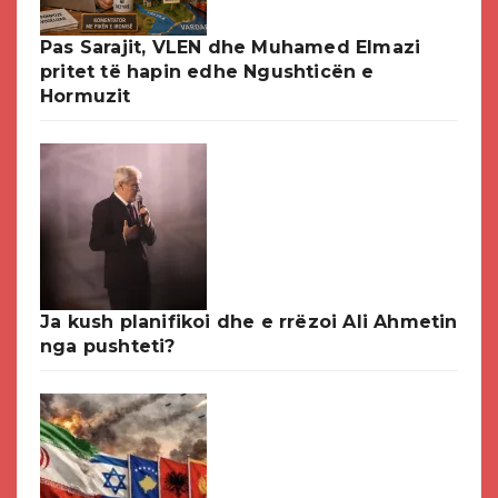
Pas Sarajit, VLEN dhe Muhamed Elmazi
pritet të hapin edhe Ngushticën e
Hormuzit
Ja kush planifikoi dhe e rrëzoi Ali Ahmetin
nga pushteti?