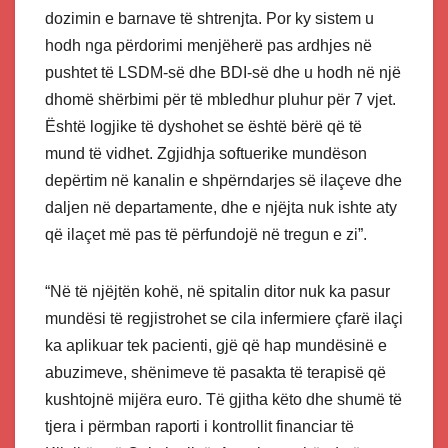
dozimin e barnave të shtrenjta. Por ky sistem u
hodh nga përdorimi menjëherë pas ardhjes në
pushtet të LSDM-së dhe BDI-së dhe u hodh në një
dhomë shërbimi për të mbledhur pluhur për 7 vjet.
Është logjike të dyshohet se është bërë që të
mund të vidhet. Zgjidhja softuerike mundëson
depërtim në kanalin e shpërndarjes së ilaçeve dhe
daljen në departamente, dhe e njëjta nuk ishte aty
që ilaçet më pas të përfundojë në tregun e zi”.
“Në të njëjtën kohë, në spitalin ditor nuk ka pasur
mundësi të regjistrohet se cila infermiere çfarë ilaçi
ka aplikuar tek pacienti, gjë që hap mundësinë e
abuzimeve, shënimeve të pasakta të terapisë që
kushtojnë mijëra euro. Të gjitha këto dhe shumë të
tjera i përmban raporti i kontrollit financiar të