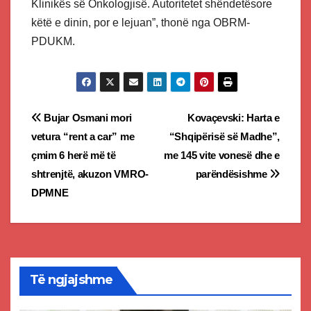
Klinikës së Onkologjisë. Autoritetet shëndetësore
këtë e dinin, por e lejuan”, thonë nga OBRM-
PDUKM.
Post
Bujar Osmani mori
Kovaçevski: Harta e
vetura “rent a car” me
“Shqipërisë së Madhe”,
navigation
çmim 6 herë më të
me 145 vite vonesë dhe e
shtrenjtë, akuzon VMRO-
parëndësishme
DPMNE
Të ngjajshme