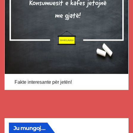
Fakte interesante për jetën!
Ju mungoj...