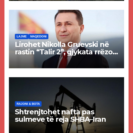
rrugën Tetovë – Prizren
LAJME
MAQEDONI
Lirohet Nikolla Gruevski në
rastin “Talir 2”, gjykata rrëzon
akuzat për ndërtimin e
paligjshëm të selisë së
VMRO-DPMNE-së
RAJONI & BOTA
Shtrenjtohet nafta pas
sulmeve të reja SHBA–Iran