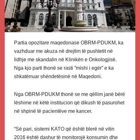
Partia opozitare maqedonase OBRM-PDUKM, ka
vazhduar me akuza në drejtim të pushtetit në
lidhje me skandalin në Klinikën e Onkologjisë.
Nga kjo parti thonë se rasti “mishi i egër” e ka
shkatërruar shëndetësinë në Maqedoni.
Nga OBRM-PDUKM thonë se me qëllim janë bërë
lëshime në këtë institucion që dikush të pasurohet
në shpinë të pacientëve me kancer.
“Së pari, sistemi KATO që është blerë në vitin
2016 është dashur të monitorojë konsumin dhe