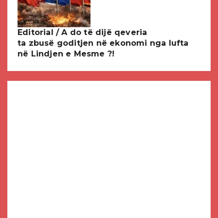
Editorial / A do të dijë qeveria
ta zbusë goditjen në ekonomi nga lufta
në Lindjen e Mesme ?!