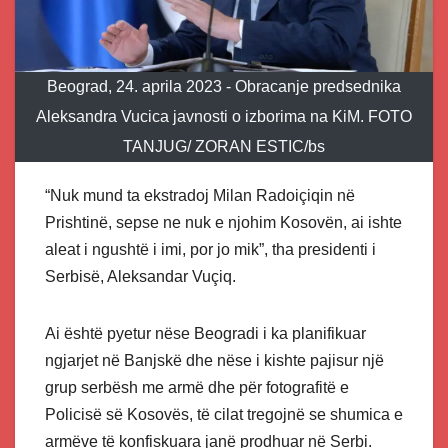
Beograd, 24. aprila 2023 - Obracanje predsednika
Aleksandra Vucica javnosti o izborima na KiM. FOTO
TANJUG/ ZORAN ESTIC/bs
“Nuk mund ta ekstradoj Milan Radoiçiqin në
Prishtinë, sepse ne nuk e njohim Kosovën, ai ishte
aleat i ngushtë i imi, por jo mik”, tha presidenti i
Serbisë, Aleksandar Vuçiq.
Ai është pyetur nëse Beogradi i ka planifikuar
ngjarjet në Banjskë dhe nëse i kishte pajisur një
grup serbësh me armë dhe për fotografitë e
Policisë së Kosovës, të cilat tregojnë se shumica e
armëve të konfiskuara janë prodhuar në Serbi.