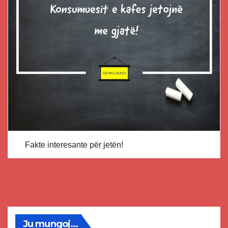
Fakte interesante për jetën!
Ju mungoj...