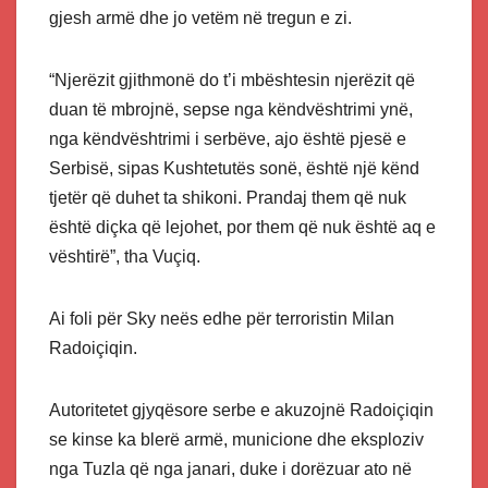
gjesh armë dhe jo vetëm në tregun e zi.
“Njerëzit gjithmonë do t’i mbështesin njerëzit që
duan të mbrojnë, sepse nga këndvështrimi ynë,
nga këndvështrimi i serbëve, ajo është pjesë e
Serbisë, sipas Kushtetutës sonë, është një kënd
tjetër që duhet ta shikoni. Prandaj them që nuk
është diçka që lejohet, por them që nuk është aq e
vështirë”, tha Vuçiq.
Ai foli për Sky neës edhe për terroristin Milan
Radoiçiqin.
Autoritetet gjyqësore serbe e akuzojnë Radoiçiqin
se kinse ka blerë armë, municione dhe eksploziv
nga Tuzla që nga janari, duke i dorëzuar ato në