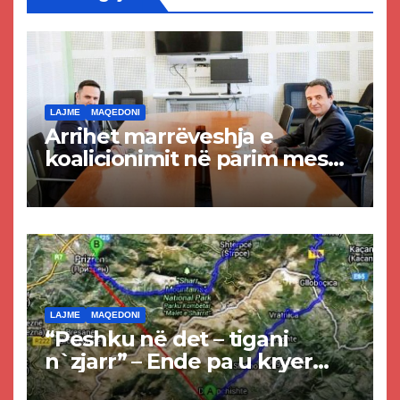
LAJME
MAQEDONI
Arrihet marrëveshja e
koalicionimit në parim mes
Kurtit dhe Abdixhikut
LAJME
MAQEDONI
“Peshku në det – tigani
n`zjarr” – Ende pa u kryer
projekti i tunelit, komuna e