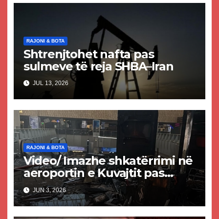
RAJONI & BOTA
Shtrenjtohet nafta pas
sulmeve të reja SHBA–Iran
JUL 13, 2026
RAJONI & BOTA
Video/ Imazhe shkatërrimi në
aeroportin e Kuvajtit pas
sulmit iranian, një i vdekur
JUN 3, 2026
dhe shumë të plagosur