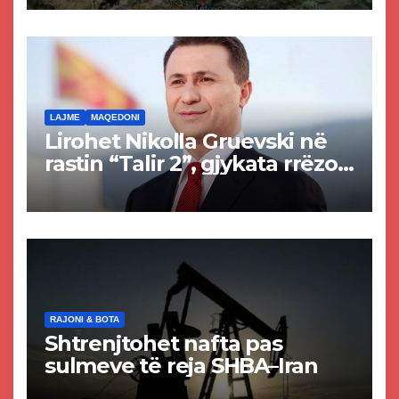
Tetovës nis punimet për
rrugën Tetovë – Prizren
LAJME
MAQEDONI
Lirohet Nikolla Gruevski në
rastin “Talir 2”, gjykata rrëzon
akuzat për ndërtimin e
paligjshëm të selisë së
VMRO-DPMNE-së
RAJONI & BOTA
Shtrenjtohet nafta pas
sulmeve të reja SHBA–Iran