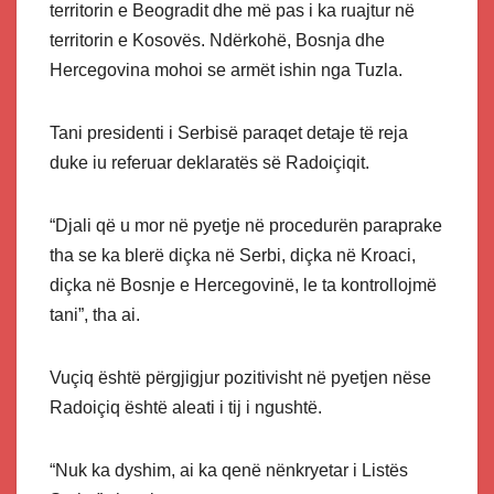
territorin e Beogradit dhe më pas i ka ruajtur në
territorin e Kosovës. Ndërkohë, Bosnja dhe
Hercegovina mohoi se armët ishin nga Tuzla.
Tani presidenti i Serbisë paraqet detaje të reja
duke iu referuar deklaratës së Radoiçiqit.
“Djali që u mor në pyetje në procedurën paraprake
tha se ka blerë diçka në Serbi, diçka në Kroaci,
diçka në Bosnje e Hercegovinë, le ta kontrollojmë
tani”, tha ai.
Vuçiq është përgjigjur pozitivisht në pyetjen nëse
Radoiçiq është aleati i tij i ngushtë.
“Nuk ka dyshim, ai ka qenë nënkryetar i Listës