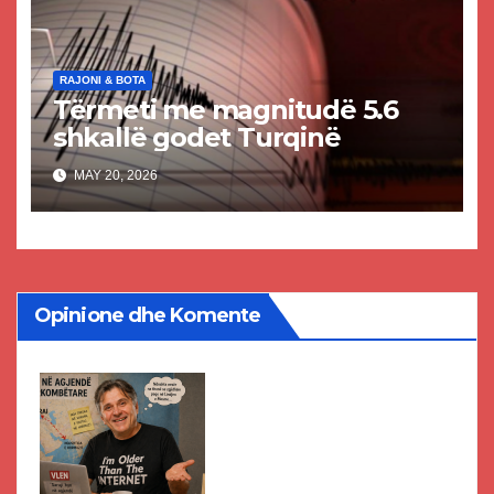
RAJONI & BOTA
Tërmeti me magnitudë 5.6
shkallë godet Turqinë
MAY 20, 2026
Opinione dhe Komente