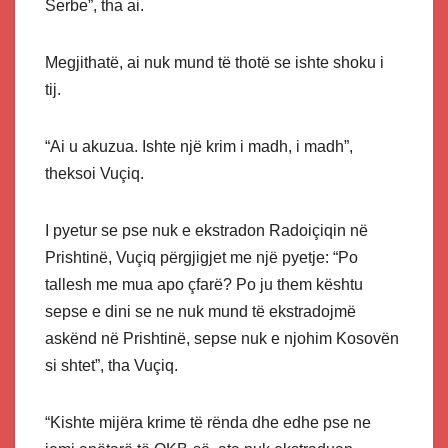
Serbe”, tha ai.
Megjithatë, ai nuk mund të thotë se ishte shoku i
tij.
“Ai u akuzua. Ishte një krim i madh, i madh”,
theksoi Vuçiq.
I pyetur se pse nuk e ekstradon Radoiçiqin në
Prishtinë, Vuçiq përgjigjet me një pyetje: “Po
tallesh me mua apo çfarë? Po ju them kështu
sepse e dini se ne nuk mund të ekstradojmë
askënd në Prishtinë, sepse nuk e njohim Kosovën
si shtet”, tha Vuçiq.
“Kishte mijëra krime të rënda dhe edhe pse ne