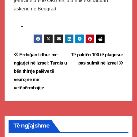
jemi anëtarë të OKB-së, ata nuk ekstraduan
askënd në Beograd.
Post
Erdoğan lidhur me
Të paktën 100 të plagosur
ngjarjet në Izrael: Turqia u
pas sulmit në Izrael
navigation
bën thirrje palëve të
veprojnë me
vetëpërmbajtje
Të ngjajshme