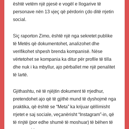
është vetëm një pjesë e vogël e llogarive të
personave nën 13 vjeç që përdorin çdo ditë rrjetin
social.
Siç raporton Zimo, është një nga sekretet publike
të Metës që dokumentohet, analizohet dhe
verifikohet shpesh brenda kompanisë. Nëse
vërtetohet se kompania ka ditur për profile të tilla
dhe nuk i ka mbyllur, ajo përballet me një penalitet
të lartë.
Gjithashtu, në të njëjtin dokument të rrjedhur,
pretendohet ajo që të gjithë mund të dyshojmë nga
praktika, që është se “Meta” ka krijuar qëllimisht
rrjetet e saj sociale, veçanërisht “Instagram”-in, që
të rinjtë (por edhe shumë të moshuar) të bëhen të