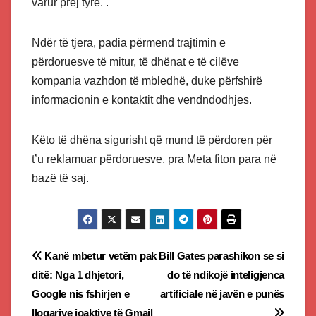
varur prej tyre. .
Ndër të tjera, padia përmend trajtimin e
përdoruesve të mitur, të dhënat e të cilëve
kompania vazhdon të mbledhë, duke përfshirë
informacionin e kontaktit dhe vendndodhjes.
Këto të dhëna sigurisht që mund të përdoren për
t’u reklamuar përdoruesve, pra Meta fiton para në
bazë të saj.
Post
Kanë mbetur vetëm pak
Bill Gates parashikon se si
ditë: Nga 1 dhjetori,
do të ndikojë inteligjenca
navigation
Google nis fshirjen e
artificiale në javën e punës
llogarive joaktive të Gmail