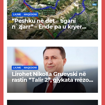
LAJME
MAQEDONI
“Peshku në det – tigani
n`zjarr” – Ende pa u kryer
projekti i tunelit, komuna e
Tetovës nis punimet për
rrugën Tetovë – Prizren
LAJME
MAQEDONI
Lirohet Nikolla Gruevski në
rastin “Talir 2”, gjykata rrëzon
akuzat për ndërtimin e
paligjshëm të selisë së
VMRO-DPMNE-së