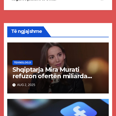
Të ngjajshme
TEKNOLOGJI
Shqiptarja Mira Murati
refuzon ofertën miliarda
dollarë nga Zuckerbergu i
AUG 2, 2025
Meta