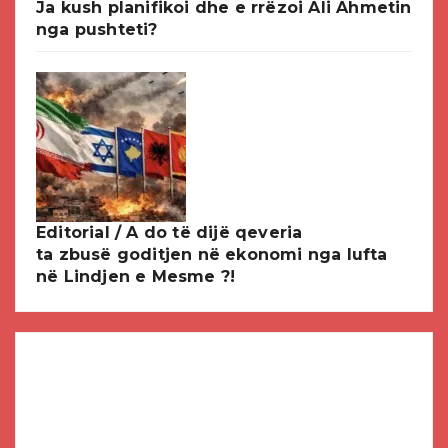
Ja kush planifikoi dhe e rrëzoi Ali Ahmetin
nga pushteti?
Editorial / A do të dijë qeveria
ta zbusë goditjen në ekonomi nga lufta
në Lindjen e Mesme ?!