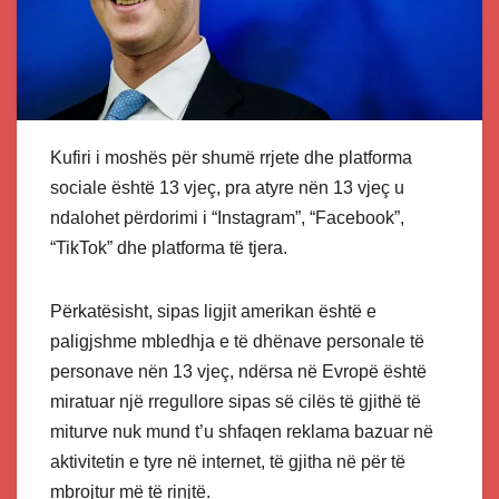
Kufiri i moshës për shumë rrjete dhe platforma
sociale është 13 vjeç, pra atyre nën 13 vjeç u
ndalohet përdorimi i “Instagram”, “Facebook”,
“TikTok” dhe platforma të tjera.
Përkatësisht, sipas ligjit amerikan është e
paligjshme mbledhja e të dhënave personale të
personave nën 13 vjeç, ndërsa në Evropë është
miratuar një rregullore sipas së cilës të gjithë të
miturve nuk mund t’u shfaqen reklama bazuar në
aktivitetin e tyre në internet, të gjitha në për të
mbrojtur më të rinjtë.