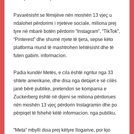
Pavarësisht se fëmijëve nën moshën 13 vjeç u
ndalohet përdorimi i rrjeteve sociale, miliona prej
tyre në mbarë botën përdorin “Instagram”, “TikTok”,
“Pinterest” dhe shumë rrjete të tjera, sepse këto
platforma mund të mashtrohen lehtësisht dhe të
futen gabim. informacion.
Padia kundër Metës, e cila është ngritur nga 33
shtete amerikane, dhe disa nga detajet e së cilës
janë bërë publike, pretendon se kompania e
Zuckerberg është në dijeni se miliona përdorues
nën moshën 13 vjeç përdorin Instagramin dhe po
përpiqet të fshehë këtë informacion. nga publiku.
“Meta” mbylli disa prej këtyre llogarive, por kjo