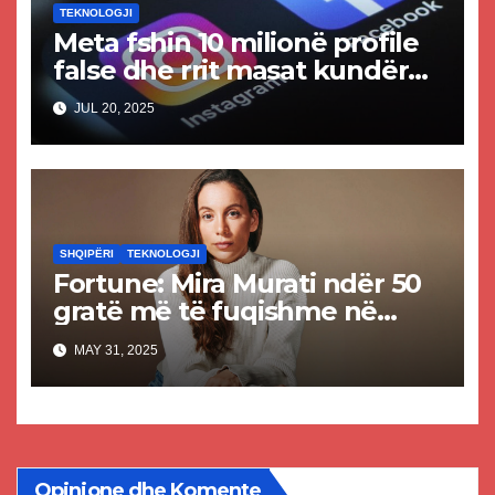
TEKNOLOGJI
Meta fshin 10 milionë profile
false dhe rrit masat kundër
përmbajtjes së rreme dhe të
JUL 20, 2025
krijuar nga AI
SHQIPËRI
TEKNOLOGJI
Fortune: Mira Murati ndër 50
gratë më të fuqishme në
botë
MAY 31, 2025
Opinione dhe Komente