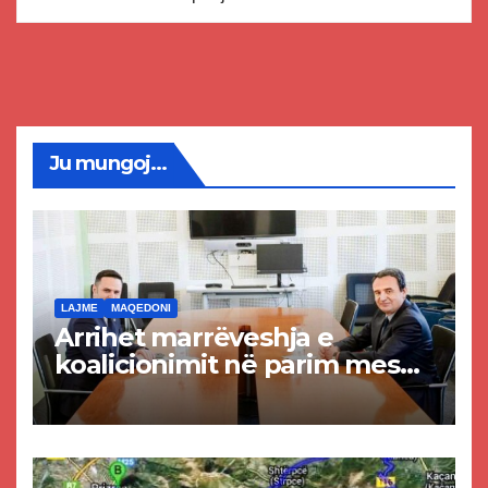
Ju mungoj...
LAJME
MAQEDONI
Arrihet marrëveshja e
koalicionimit në parim mes
Kurtit dhe Abdixhikut