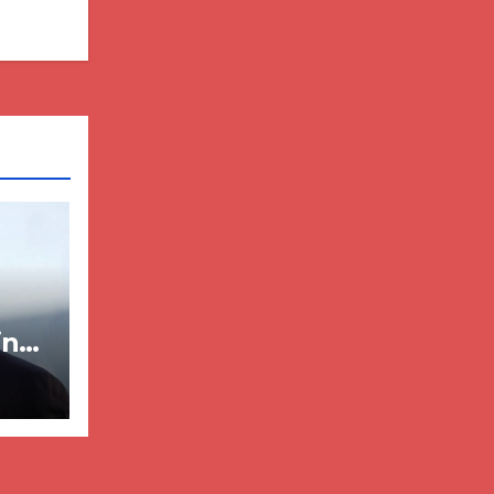
in
ër
lisë
E-