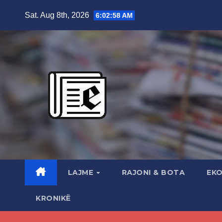
Skip
Sat. Aug 8th, 2026
6:03:00 AM
to
content
LAJME
RAJONI & BOTA
EK
KRONIKË