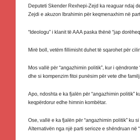
Deputeti Skender Rexhepi-Zejd ka reaguar ndaj dekl
Zejdi e akuzon Ibrahimin për keqmenaxhim në parti 
“Ideologu” i klanit të AAA paska thënë “jap dorëheq
Mirë boll, vetëm fillimisht duhet të sqarohet për cili
Mos vallë për “angazhimin politik”, kur i qëndronte
dhe si kompenzim fitoi punësim për vete dhe familjar
Apo, ndoshta e ka fjalën për “angazhimin politik” k
keqpërdorur edhe himnin kombëtar.
Ose, vallë e ka fjalën për “angazhimin politik” ku
Alternativën nga një parti serioze e shëndruan në 