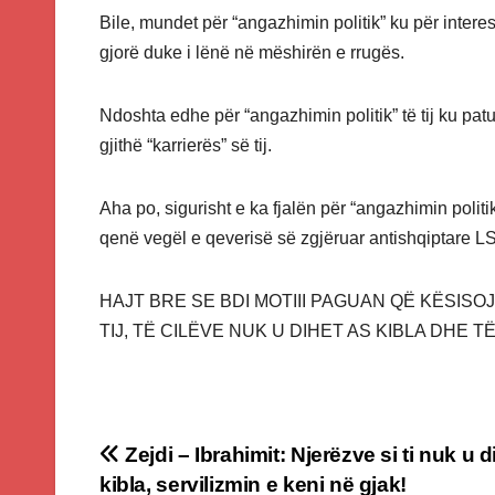
Bile, mundet për “angazhimin politik” ku për inter
gjorë duke i lënë në mëshirën e rrugës.
Ndoshta edhe për “angazhimin politik” të tij ku pa
gjithë “karrierës” së tij.
Aha po, sigurisht e ka fjalën për “angazhimin politi
qenë vegël e qeverisë së zgjëruar antishqiptar
HAJT BRE SE BDI MOTIII PAGUAN QË KËSISOJ
TIJ, TË CILËVE NUK U DIHET AS KIBLA DHE T
Post
Zejdi – Ibrahimit: Njerëzve si ti nuk u d
kibla, servilizmin e keni në gjak!