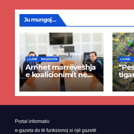
Priz
Ju mungoj...
LAJME
MAQEDONI
LAJME
Arrihet marrëveshja
“Pes
e koalicionimit në
tiga
parim mes Kurtit
Ende
dhe Abdixhikut
proje
kom
nis 
rrug
Priz
Portal informativ
e-gazeta do të funksionoj si një gazetë