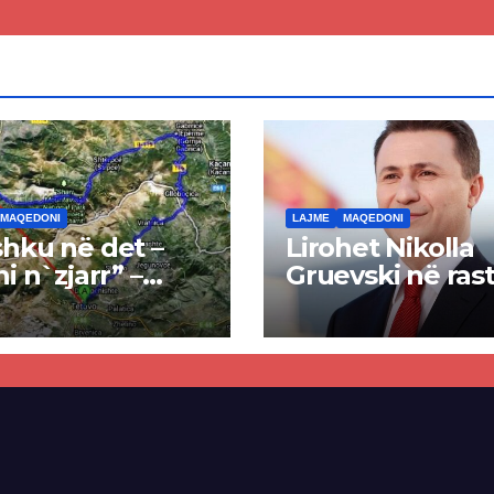
ren
së
MAQEDONI
LAJME
MAQEDONI
hku në det –
Lirohet Nikolla
ni n`zjarr” –
Gruevski në rast
 pa u kryer
“Talir 2”, gjykat
kti i tunelit,
rrëzon akuzat p
una e Tetovës
ndërtimin e
punimet për
paligjshëm të se
ën Tetovë –
së VMRO-DPMN
ren