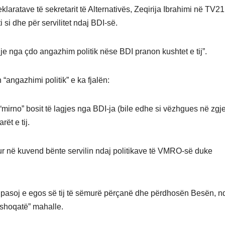
aratave të sekretarit të Alternativës, Zeqirija Ibrahimi në TV21
si dhe për servilitet ndaj BDI-së.
je nga çdo angazhim politik nëse BDI pranon kushtet e tij”.
n “angazhimi politik” e ka fjalën:
 “mirno” bosit të lagjes nga BDI-ja (bile edhe si vëzhgues në zgj
ët e tij.
ur në kuvend bënte servilin ndaj politikave të
VMRO-së duke
 si pasoj e egos së tij të sëmurë përçanë dhe përdhosën Besën, n
“shoqatë” mahalle.