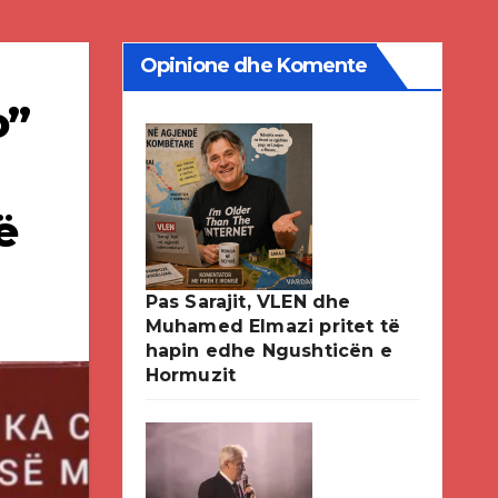
Opinione dhe Komente
o”
ë
Pas Sarajit, VLEN dhe
Muhamed Elmazi pritet të
hapin edhe Ngushticën e
Hormuzit