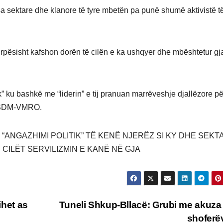
esa sektare dhe klanore të tyre mbetën pa punë shumë aktivistë t
turpësisht kafshon dorën të cilën e ka ushqyer dhe mbështetur gj
k” ku bashkë me “liderin” e tij pranuan marrëveshje djallëzore pë
e LSDM-VMRO.
 “ANGAZHIMI POLITIK” TË KENË NJERËZ SI KY DHE SEKTA
Ë CILËT SERVILIZMIN E KANË NË GJA
ihet as
Tuneli Shkup-Bllacë: Grubi me akuza
shofer