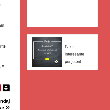
ë
atë
r të
Fakte
interesante
për jetën!
 E
 ndaj
ëve