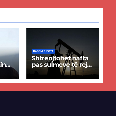
RAJONI & BOTA
Shtrenjtohet nafta
in
pas sulmeve të reja
a
SHBA–Iran
ër
lisë
E-së