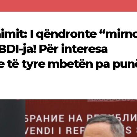
himit: I qëndronte “mirn
BDI-ja! Për interesa
e të tyre mbetën pa pun