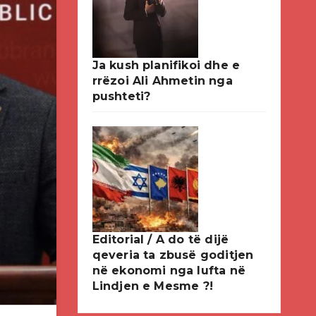
Ja kush planifikoi dhe e
rrëzoi Ali Ahmetin nga
pushteti?
Editorial / A do të dijë
qeveria ta zbusë goditjen
në ekonomi nga lufta në
Lindjen e Mesme ?!