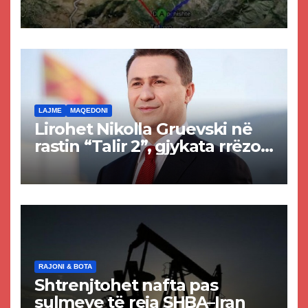
projekti i tunelit, komuna e
Tetovës nis punimet për
rrugën Tetovë – Prizren
LAJME
MAQEDONI
Lirohet Nikolla Gruevski në
rastin “Talir 2”, gjykata rrëzon
akuzat për ndërtimin e
paligjshëm të selisë së
VMRO-DPMNE-së
RAJONI & BOTA
Shtrenjtohet nafta pas
sulmeve të reja SHBA–Iran