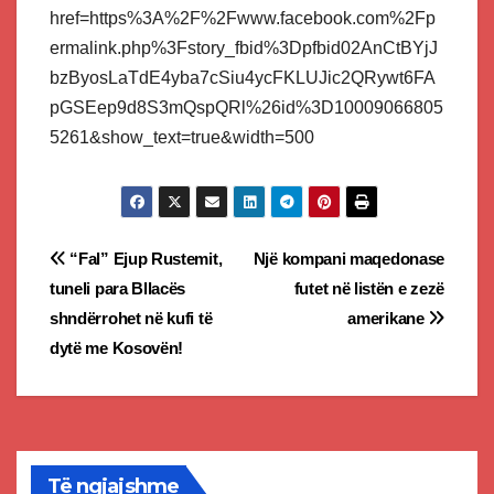
href=https%3A%2F%2Fwww.facebook.com%2Fp
ermalink.php%3Fstory_fbid%3Dpfbid02AnCtBYjJ
bzByosLaTdE4yba7cSiu4ycFKLUJic2QRywt6FA
pGSEep9d8S3mQspQRl%26id%3D10009066805
5261&show_text=true&width=500
Post
“Fal” Ejup Rustemit,
Një kompani maqedonase
tuneli para Bllacës
futet në listën e zezë
navigation
shndërrohet në kufi të
amerikane
dytë me Kosovën!
Të ngjajshme