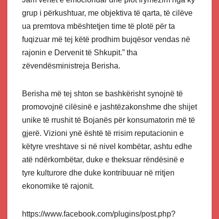
grup i përkushtuar, me objektiva të qarta, të cilëve
ua premtova mbështetjen time të plotë për ta
fuqizuar më tej këtë prodhim bujqësor vendas në
rajonin e Dervenit të Shkupit.” tha
zëvendësministreja Berisha.
Berisha më tej shton se bashkërisht synojnë të
promovojnë cilësinë e jashtëzakonshme dhe shijet
unike të rrushit të Bojanës për konsumatorin më të
gjerë. Vizioni ynë është të rrisim reputacionin e
këtyre vreshtave si në nivel kombëtar, ashtu edhe
atë ndërkombëtar, duke e theksuar rëndësinë e
tyre kulturore dhe duke kontribuuar në rritjen
ekonomike të rajonit.
https://www.facebook.com/plugins/post.php?