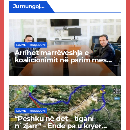
Ju mungoj...
LAJME
MAQEDONI
Arrihet marrëveshja e
koalicionimit në parim mes
Kurtit dhe Abdixhikut
LAJME
MAQEDONI
“Peshku në det – tigani
n`zjarr” – Ende pa u kryer