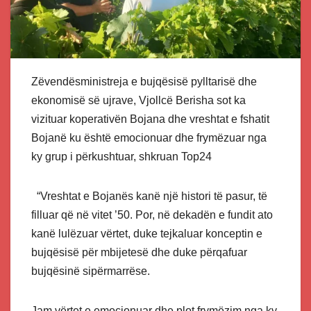
Zëvendësministreja e bujqësisë pylltarisë dhe
ekonomisë së ujrave, Vjollcë Berisha sot ka
vizituar koperativën Bojana dhe vreshtat e fshatit
Bojanë ku është emocionuar dhe frymëzuar nga
ky grup i përkushtuar, shkruan Top24
“Vreshtat e Bojanës kanë një histori të pasur, të
filluar që në vitet ’50. Por, në dekadën e fundit ato
kanë lulëzuar vërtet, duke tejkaluar konceptin e
bujqësisë për mbijetesë dhe duke përqafuar
bujqësinë sipërmarrëse.
Jam vërtet e emocionuar dhe plot frymëzim nga ky