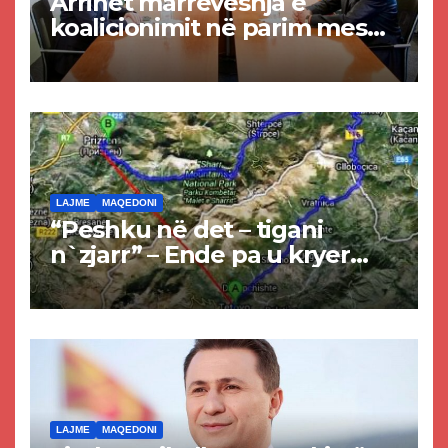
Arrihet marrëveshja e
koalicionimit në parim mes
Kurtit dhe Abdixhikut
LAJME
MAQEDONI
“Peshku në det – tigani
n`zjarr” – Ende pa u kryer
projekti i tunelit, komuna e
Tetovës nis punimet për
rrugën Tetovë – Prizren
LAJME
MAQEDONI