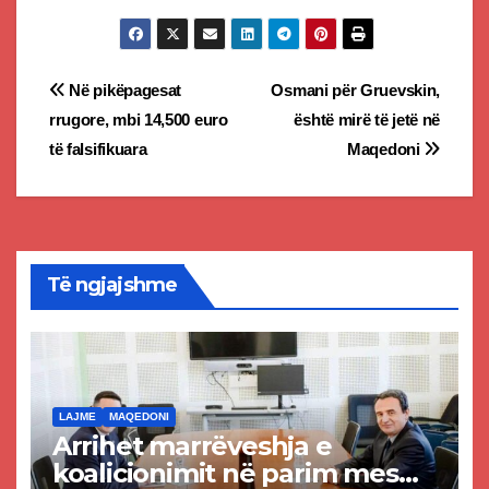
Post
Në pikëpagesat
Osmani për Gruevskin,
rrugore, mbi 14,500 euro
është mirë të jetë në
navigation
të falsifikuara
Maqedoni
Të ngjajshme
LAJME
MAQEDONI
Arrihet marrëveshja e
koalicionimit në parim mes