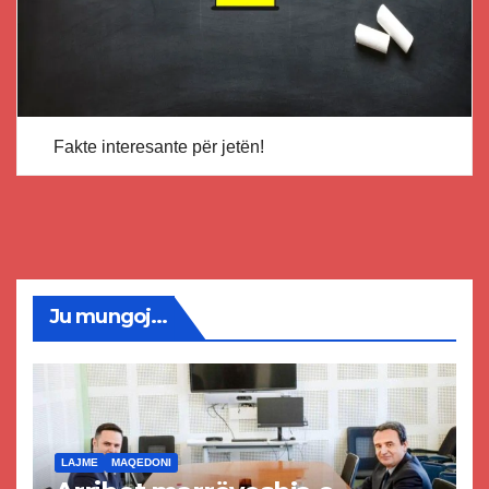
Fakte interesante për jetën!
Ju mungoj...
LAJME
MAQEDONI