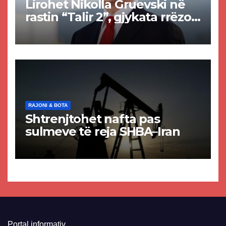
Lirohet Nikolla Gruevski në
rastin “Talir 2”, gjykata rrëzon
akuzat për ndërtimin e
paligjshëm të selisë së
VMRO-DPMNE-së
RAJONI & BOTA
Shtrenjtohet nafta pas
sulmeve të reja SHBA–Iran
Portal informativ