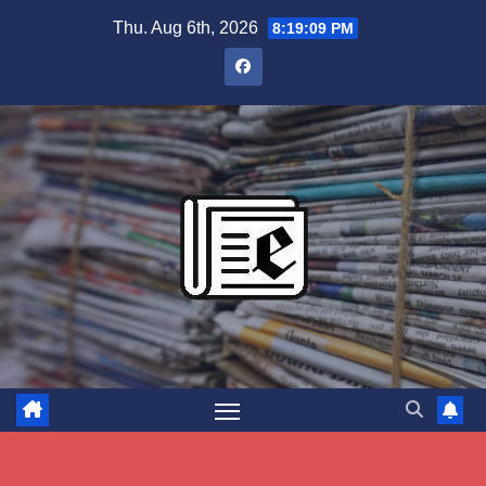
Skip
Thu. Aug 6th, 2026
8:19:10 PM
to
content