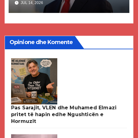
JUL 14, 2026
paligjshëm të selisë së VMRO-
DPMNE-së
Opinione dhe Komente
Pas Sarajit, VLEN dhe Muhamed Elmazi
pritet të hapin edhe Ngushticën e
Hormuzit