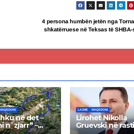
4 persona humbën jetën nga Torn
shkatërruese në Teksas të SHBA
MAQEDONI
LAJME
MAQEDONI
hku në det –
Lirohet Nikolla
i n`zjarr” –
Gruevski në rast
 pa u kryer
“Talir 2”, gjykata