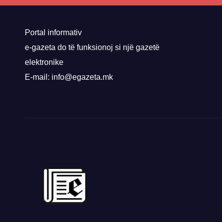
nis 
rrug
Priz
Portal informativ
e-gazeta do të funksionoj si një gazetë
elektronike
E-mail: info@egazeta.mk