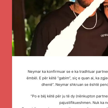
Neymar ka konfirmuar se e ka tradhtuar partnere
ëmbël. E për këtë “gabim”, siç e quan ai, ka zgje
dhenë”. Neymar shkruan se është pendua
“Po e bëj këtë për ju të dy (nënkupton partner
pajustifikueshmen. Nuk ka ne