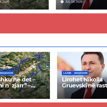
, 2026
JUL 14, 2026
kti i tunelit,
rrëzon akuzat p
una e Tetovës
ndërtimin e
punimet për
paligjshëm të se
ën Tetovë –
së VMRO-DPMN
ren
së
MAQEDONI
LAJME
MAQEDONI
hku në det –
Lirohet Nikolla
ni n`zjarr” –
Gruevski në rast
 pa u kryer
“Talir 2”, gjykat
kti i tunelit,
rrëzon akuzat p
una e Tetovës
ndërtimin e