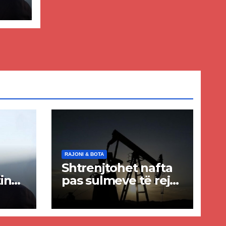
ër
lisë
E-
RAJONI & BOTA
Shtrenjtohet nafta
in
pas sulmeve të reja
a
SHBA–Iran
ër