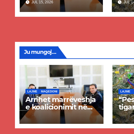
JUL 15, 2026
JUL 14
dhe Abdixhikut
proje
kom
nis 
rrug
Priz
Ju mungoj...
LAJME
MAQEDONI
LAJME
Arrihet marrëveshja
“Pes
e koalicionimit në
tiga
parim mes Kurtit
Ende
dhe Abdixhikut
proje
kom