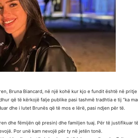
n, Bruna Biancard, në një kohë kur kjo e fundit është në pritje
dhur që të kërkojë falje publike pasi tashmë tradhtia e tij “ka ma
r dhe i lutet Brunës që të mos e lërë, pasi ndjen për të.
en dhe fëmijën që presin) dhe familjen tuaj. Për të justifikuar t
vojë. Por unë kam nevojë për ty në jetën tonë.