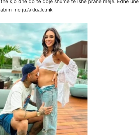
ithe kjo dhe do të doje shumë të ishe pranë meje. Edhe une
gabim me ju.
/aktuale.mk