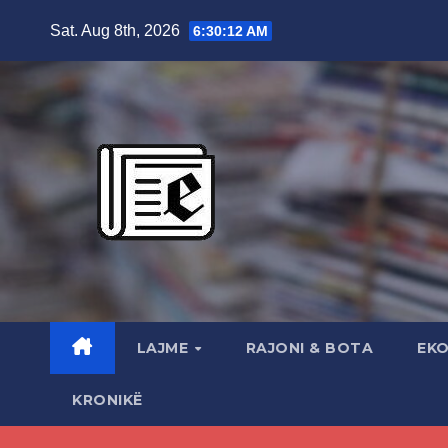
Skip
Sat. Aug 8th, 2026
6:30:14 AM
to
content
LAJME
RAJONI & BOTA
EK
KRONIKË