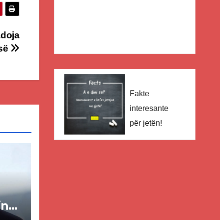
adoja
-së
Fakte
interesante
për jetën!
in