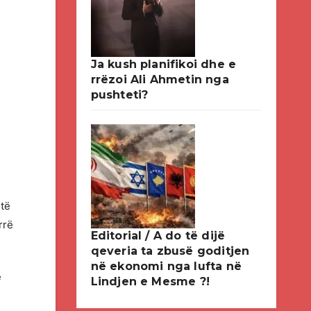
Ja kush planifikoi dhe e
rrëzoi Ali Ahmetin nga
pushteti?
 të
rrë
Editorial / A do të dijë
qeveria ta zbusë goditjen
në ekonomi nga lufta në
ë
Lindjen e Mesme ?!