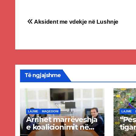
Post
Aksident me vdekje në Lushnje
navigation
Të ngjajshme
LAJME
MAQEDONI
LAJME
Arrihet marrëveshja
“Pes
e koalicionimit në
tigan
parim mes Kurtit
Ende