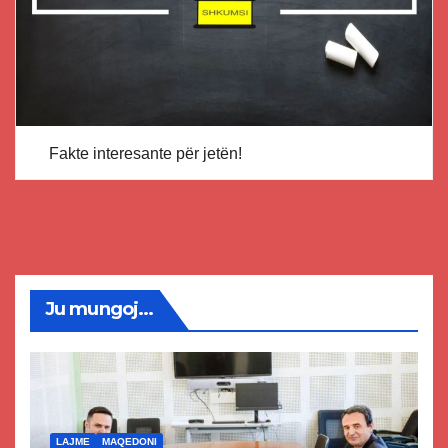
Fakte interesante për jetën!
Ju mungoj...
LAJME
MAQEDONI