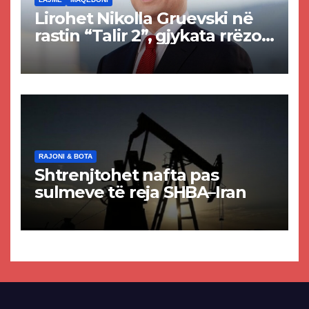
Lirohet Nikolla Gruevski në
rastin “Talir 2”, gjykata rrëzon
akuzat për ndërtimin e
paligjshëm të selisë së
VMRO-DPMNE-së
RAJONI & BOTA
Shtrenjtohet nafta pas
sulmeve të reja SHBA–Iran