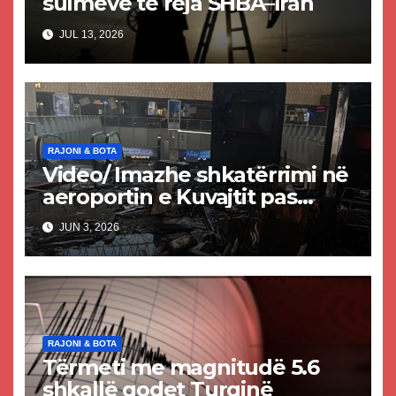
sulmeve të reja SHBA–Iran
JUL 13, 2026
RAJONI & BOTA
Video/ Imazhe shkatërrimi në
aeroportin e Kuvajtit pas
sulmit iranian, një i vdekur
JUN 3, 2026
dhe shumë të plagosur
RAJONI & BOTA
Tërmeti me magnitudë 5.6
shkallë godet Turqinë