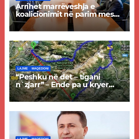
Arrihet marrëveshja e
koalicionimit në parim mes
Kurtit dhe Abdixhikut
LAJME
MAQEDONI
“Peshku në det – tigani
n`zjarr” – Ende pa u kryer
projekti i tunelit, komuna e
Tetovës nis punimet për
rrugën Tetovë – Prizren
LAJME
MAQEDONI