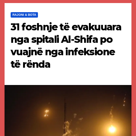
RAJONI & BOTA
31 foshnje të evakuuara
nga spitali Al-Shifa po
vuajnë nga infeksione
të rënda