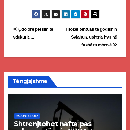
Post
Çdo orë presim të
Tifozët tentuan ta godisnin
vdekurit….
Salahun, ushtria hyn në
navigation
fushë ta mbrojë
Të ngjajshme
RAJONI & BOTA
Shtrenjtohet nafta pas