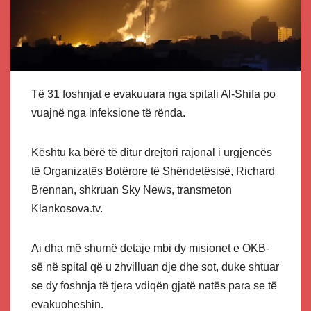
Të 31 foshnjat e evakuuara nga spitali Al-Shifa po
vuajnë nga infeksione të rënda.
Kështu ka bërë të ditur drejtori rajonal i urgjencës
të Organizatës Botërore të Shëndetësisë, Richard
Brennan, shkruan Sky News, transmeton
Klankosova.tv.
Ai dha më shumë detaje mbi dy misionet e OKB-
së në spital që u zhvilluan dje dhe sot, duke shtuar
se dy foshnja të tjera vdiqën gjatë natës para se të
evakuoheshin.