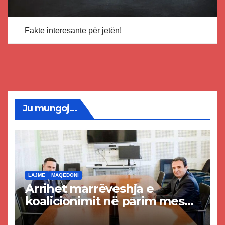
Fakte interesante për jetën!
Ju mungoj...
LAJME
MAQEDONI
Arrihet marrëveshja e
koalicionimit në parim mes
Kurtit dhe Abdixhikut