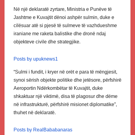
Në një deklaratë zyrtare, Ministria e Punëve të
Jashtme e Kuvajtit dënoi ashpër sulmin, duke e
cilësuar atë si pjesë të sulmeve të vazhdueshme
iraniane me raketa balistike dhe dronë ndaj
objekteve civile dhe strategjike.
Posts by upuknews1
“Sulmi i fundit, i kryer në orët e para të mëngjesit,
synoi sërish objekte politike dhe jetësore, përfshirë
Aeroportin Ndërkombëtar të Kuvajtit, duke
shkaktuar një viktimë, disa të plagosur dhe dëme
në infrastrukturë, përfshirë misionet diplomatike”,
thuhet në deklaratë.
Posts by RealBababanaras