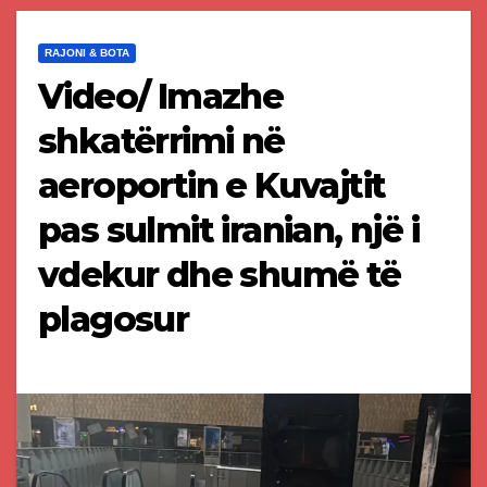
RAJONI & BOTA
Video/ Imazhe
shkatërrimi në
aeroportin e Kuvajtit
pas sulmit iranian, një i
vdekur dhe shumë të
plagosur