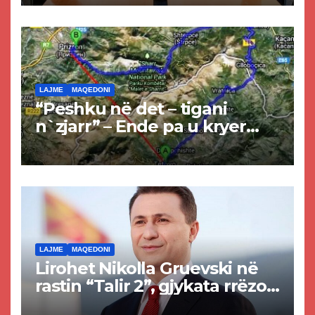
LAJME
MAQEDONI
“Peshku në det – tigani
n`zjarr” – Ende pa u kryer
projekti i tunelit, komuna e
Tetovës nis punimet për
rrugën Tetovë – Prizren
LAJME
MAQEDONI
Lirohet Nikolla Gruevski në
rastin “Talir 2”, gjykata rrëzon
akuzat për ndërtimin e