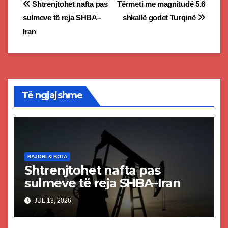
Post
Shtrenjtohet nafta pas
Tërmeti me magnitudë 5.6
sulmeve të reja SHBA–
shkallë godet Turqinë
navigation
Iran
Të ngjajshme
RAJONI & BOTA
Shtrenjtohet nafta pas
sulmeve të reja SHBA–Iran
JUL 13, 2026