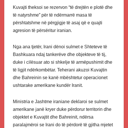
Kuvajti theksoi se rezervon “të drejtën e plotë dhe
të natyrshme” për të ndërmarrë masa të
përshtatshme në përgjigje të asaj që e quajti
agresion të përsëritur iranian.
Nga ana tjetër, Irani dënoi sulmet e Shteteve të
Bashkuara ndaj tankerëve dhe objekteve të tij,
duke i cilësuar ato si shkelje të armëpushimit dhe
të ligjit ndërkombëtar. Teherani akuzoi Kuvajtin
dhe Bahreinin se kanë mbështetur operacionet
ushtarake amerikane kundër Iranit.
Ministria e Jashtme iraniane deklaroi se sulmet
amerikane janë kryer duke përdorur territorin dhe
objektet e Kuvajtit dhe Bahreinit, ndërsa
paralajmëroi se Irani do të përdorë të gjitha mjetet