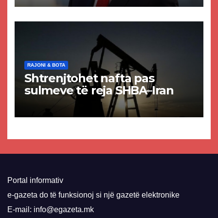
paligjshëm të selisë së
VMRO-DPMNE-së
RAJONI & BOTA
Shtrenjtohet nafta pas
sulmeve të reja SHBA–Iran
Portal informativ
e-gazeta do të funksionoj si një gazetë elektronike
E-mail: info@egazeta.mk