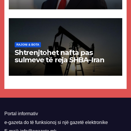
akuzat për ndërtimin e
paligjshëm të selisë së
VMRO-DPMNE-së
RAJONI & BOTA
Shtrenjtohet nafta pas
sulmeve të reja SHBA–Iran
Portal informativ
e-gazeta do të funksionoj si një gazetë elektronike