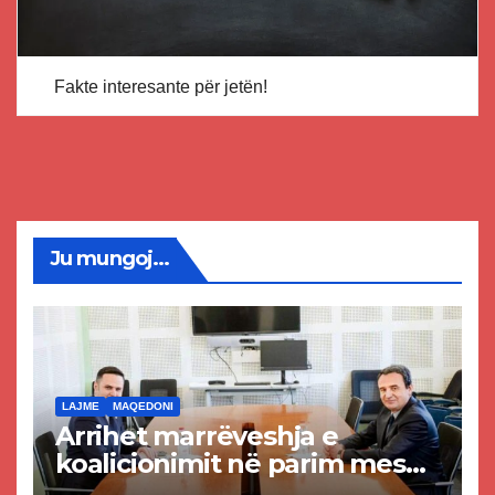
Fakte interesante për jetën!
Ju mungoj...
LAJME
MAQEDONI
Arrihet marrëveshja e
koalicionimit në parim mes
Kurtit dhe Abdixhikut