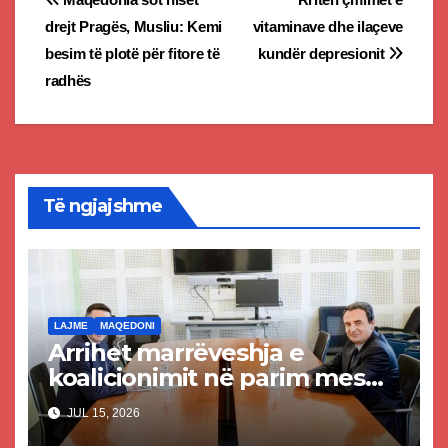
Post
drejt Pragës, Musliu: Kemi
vitaminave dhe ilaçeve
navigation
besim të plotë për fitore të
kundër depresionit
radhës
Të ngjajshme
LAJME
MAQEDONI
Arrihet marrëveshja e
koalicionimit në parim mes
Kurtit dhe Abdixhikut
JUL 15, 2026