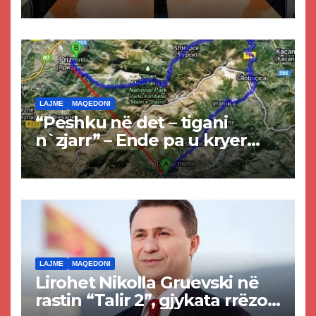
LAJME
MAQEDONI
“Peshku në det – tigani
n`zjarr” – Ende pa u kryer
projekti i tunelit, komuna e
Tetovës nis punimet për
rrugën Tetovë – Prizren
LAJME
MAQEDONI
Lirohet Nikolla Gruevski në
rastin “Talir 2”, gjykata rrëzon