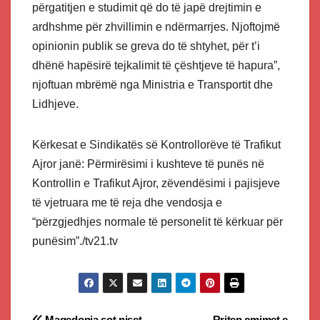
përgatitjen e studimit që do të japë drejtimin e
ardhshme për zhvillimin e ndërmarrjes. Njoftojmë
opinionin publik se greva do të shtyhet, për t’i
dhënë hapësirë ​​tejkalimit të çështjeve të hapura”,
njoftuan mbrëmë nga Ministria e Transportit dhe
Lidhjeve.
Kërkesat e Sindikatës së Kontrollorëve të Trafikut
Ajror janë: Përmirësimi i kushteve të punës në
Kontrollin e Trafikut Ajror, zëvendësimi i pajisjeve
të vjetruara me të reja dhe vendosja e
“përzgjedhjes normale të personelit të kërkuar për
punësim”./tv21.tv
Maqedonia sot niset
Rriten çmimet e