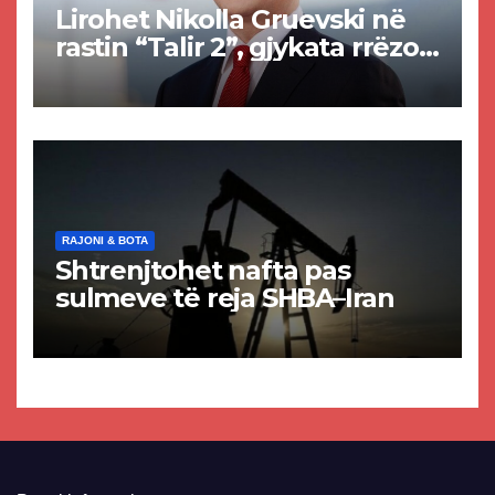
Lirohet Nikolla Gruevski në
rastin “Talir 2”, gjykata rrëzon
akuzat për ndërtimin e
paligjshëm të selisë së
VMRO-DPMNE-së
RAJONI & BOTA
Shtrenjtohet nafta pas
sulmeve të reja SHBA–Iran