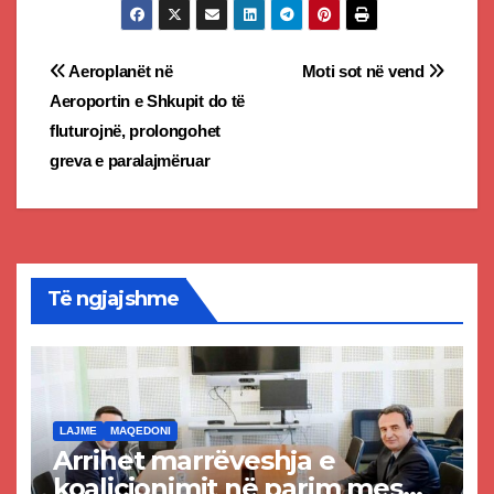
Post
Aeroplanët në
Moti sot në vend
Aeroportin e Shkupit do të
navigation
fluturojnë, prolongohet
greva e paralajmëruar
Të ngjajshme
LAJME
MAQEDONI
Arrihet marrëveshja e
koalicionimit në parim mes