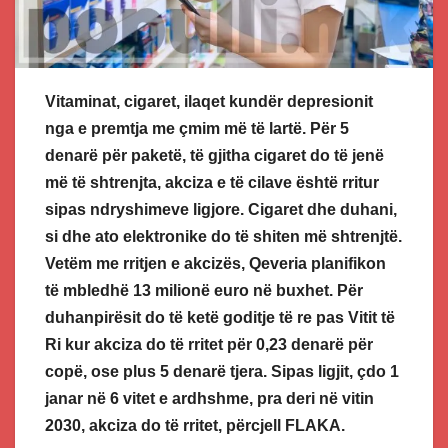
Vitaminat, cigaret, ilaqet kundër depresionit
nga e premtja me çmim më të lartë. Për 5
denarë për paketë, të gjitha cigaret do të jenë
më të shtrenjta, akciza e të cilave është rritur
sipas ndryshimeve ligjore. Cigaret dhe duhani,
si dhe ato elektronike do të shiten më shtrenjtë.
Vetëm me rritjen e akcizës, Qeveria planifikon
të mbledhë 13 milionë euro në buxhet. Për
duhanpirësit do të ketë goditje të re pas Vitit të
Ri kur akciza do të rritet për 0,23 denarë për
copë, ose plus 5 denarë tjera. Sipas ligjit, çdo 1
janar në 6 vitet e ardhshme, pra deri në vitin
2030, akciza do të rritet, përcjell FLAKA.