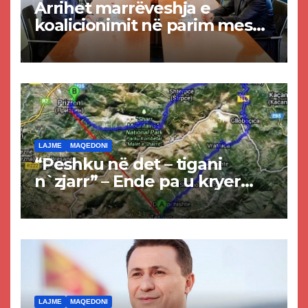
Arrihet marrëveshja e
koalicionimit në parim mes
Kurtit dhe Abdixhikut
LAJME
MAQEDONI
“Peshku në det – tigani
n`zjarr” – Ende pa u kryer
projekti i tunelit, komuna e
Tetovës nis punimet për
rrugën Tetovë – Prizren
LAJME
MAQEDONI