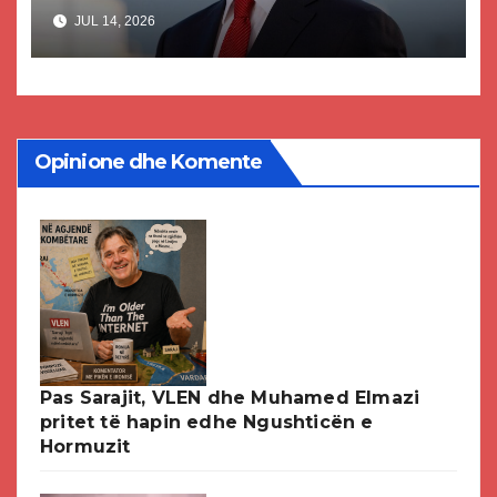
akuzat për ndërtimin e
JUL 14, 2026
paligjshëm të selisë së VMRO-
DPMNE-së
Opinione dhe Komente
Pas Sarajit, VLEN dhe Muhamed Elmazi
pritet të hapin edhe Ngushticën e
Hormuzit