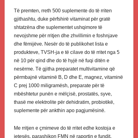
Të premten, rreth 500 suplemente do të rriten
gjithashtu, duke përfshirë vitaminat për gratë
shtatzëna dhe suplementet ushqimore të
nevojshme për rritjen dhe zhvillimin e foshnjave
dhe fëmijëve. Nesër do të publikohet lista e
produkteve, TVSH-ja e të cilave do të rritet nga 5
në 10 për qind dhe do të hyjë në fuqi ditën e
nesërme. Të gjitha preparatet multivitamine që
përmbajnë vitaminë B, D dhe E, magnez, vitaminë
C prej 1000 miligramësh, preparate për të
mbështetur punën e mëlçisë, prostatës, syve,
thasë me elektrolite për dehidratim, probiotikë,
suplemente për ankthin apo pagjumësinë.
Me rritjen e çmimeve do të rritet edhe kostoja e
jetesës, parashikon FMN në raportin e fundit.