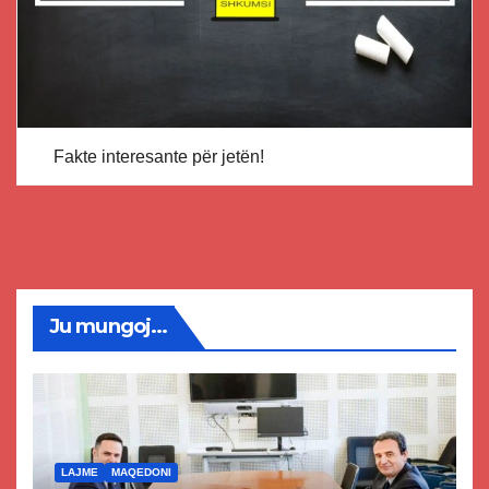
Fakte interesante për jetën!
Ju mungoj...
LAJME
MAQEDONI