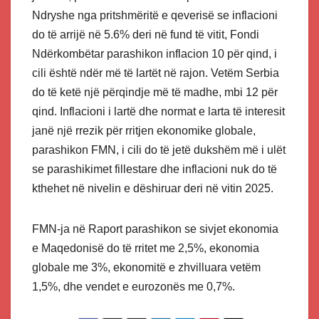
Ndryshe nga pritshmëritë e qeverisë se inflacioni
do të arrijë në 5.6% deri në fund të vitit, Fondi
Ndërkombëtar parashikon inflacion 10 për qind, i
cili është ndër më të lartët në rajon. Vetëm Serbia
do të ketë një përqindje më të madhe, mbi 12 për
qind. Inflacioni i lartë dhe normat e larta të interesit
janë një rrezik për rritjen ekonomike globale,
parashikon FMN, i cili do të jetë dukshëm më i ulët
se parashikimet fillestare dhe inflacioni nuk do të
kthehet në nivelin e dëshiruar deri në vitin 2025.
FMN-ja në Raport parashikon se sivjet ekonomia
e Maqedonisë do të rritet me 2,5%, ekonomia
globale me 3%, ekonomitë e zhvilluara vetëm
1,5%, dhe vendet e eurozonës me 0,7%.