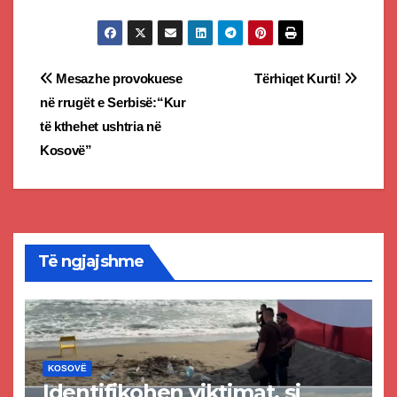
Post
Mesazhe provokuese
Tërhiqet Kurti!
në rrugët e Serbisë:“Kur
navigation
të kthehet ushtria në
Kosovë”
Të ngjajshme
KOSOVË
Identifikohen viktimat, si