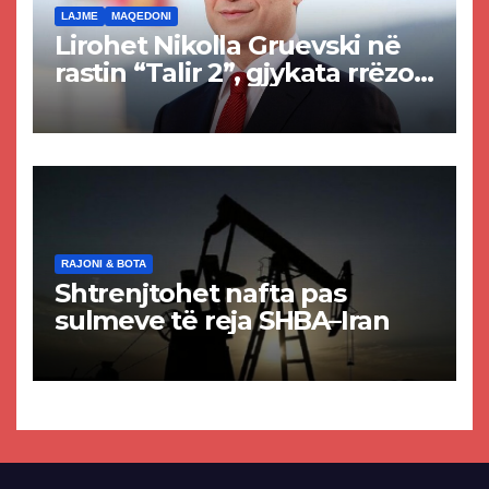
LAJME
MAQEDONI
Lirohet Nikolla Gruevski në
rastin “Talir 2”, gjykata rrëzon
akuzat për ndërtimin e
paligjshëm të selisë së
VMRO-DPMNE-së
RAJONI & BOTA
Shtrenjtohet nafta pas
sulmeve të reja SHBA–Iran