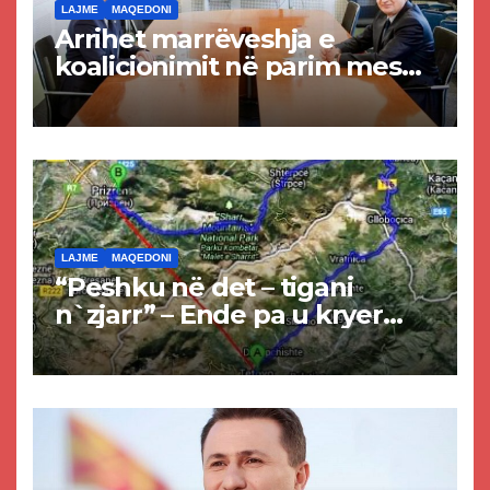
LAJME
MAQEDONI
Arrihet marrëveshja e
koalicionimit në parim mes
Kurtit dhe Abdixhikut
LAJME
MAQEDONI
“Peshku në det – tigani
n`zjarr” – Ende pa u kryer
projekti i tunelit, komuna e
Tetovës nis punimet për
rrugën Tetovë – Prizren