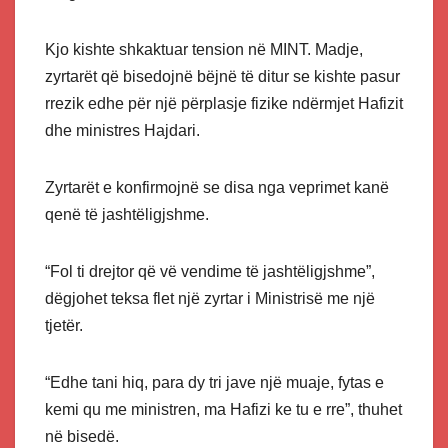
Kjo kishte shkaktuar tension në MINT. Madje,
zyrtarët që bisedojnë bëjnë të ditur se kishte pasur
rrezik edhe për një përplasje fizike ndërmjet Hafizit
dhe ministres Hajdari.
Zyrtarët e konfirmojnë se disa nga veprimet kanë
qenë të jashtëligjshme.
“Fol ti drejtor që vë vendime të jashtëligjshme”,
dëgjohet teksa flet një zyrtar i Ministrisë me një
tjetër.
“Edhe tani hiq, para dy tri jave një muaje, fytas e
kemi qu me ministren, ma Hafizi ke tu e rre”, thuhet
në bisedë.