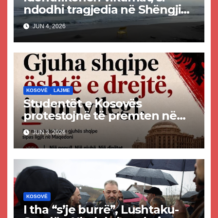
ndodhi tragjedia në Shëngjin
ku mbetën të vdekur dy të
JUN 4, 2026
rinj kosovarë
KOSOVË
LAJME
Studentët e Kosovës
protestojnë të premten në
mbështetje të gjuhës shqipe
JUN 3, 2026
në Maqedoninë e Veriut
KOSOVË
I tha “s’je burrë”, Lushtaku-