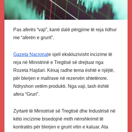
Pas aferës “vaji”, kanë dalë përgjime të reja lidhur
me “aferën e grurit”.
Gazeta Nacional
e sjell ekskluzivisht incizime të
reja në Ministrinë e Tregtisë së drejtuar nga
Rozeta Hajdari. Kësaj radhe tema është e njëjtë,
për blerjen e mallrave në rezervën shtetërore.
Ndryshon vetëm produkti. Nga vaji, tash është
afera “Gruri”.
Zyrtarë të Ministrisë së Tregtisë dhe Industrisë në
këto incizime bisedojnë rreth nënshkrimit të
kontratës për blerjen e grurit vitin e kaluar. Ata