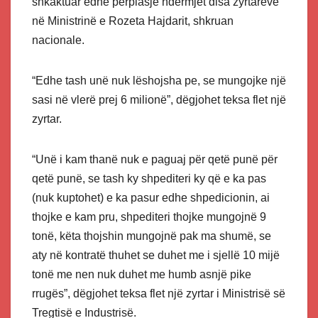
shkaktuar edhe përplasje ndërmjet disa zyrtarëve
në Ministrinë e Rozeta Hajdarit, shkruan
nacionale.
“Edhe tash unë nuk lëshojsha pe, se mungojke një
sasi në vlerë prej 6 milionë”, dëgjohet teksa flet një
zyrtar.
“Unë i kam thanë nuk e paguaj për qetë punë për
qetë punë, se tash ky shpediteri ky që e ka pas
(nuk kuptohet) e ka pasur edhe shpedicionin, ai
thojke e kam pru, shpediteri thojke mungojnë 9
tonë, këta thojshin mungojnë pak ma shumë, se
aty në kontratë thuhet se duhet me i sjellë 10 mijë
tonë me nen nuk duhet me humb asnjë pike
rrugës”, dëgjohet teksa flet një zyrtar i Ministrisë së
Tregtisë e Industrisë.