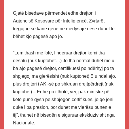
Gjatë bisedave përmendet edhe drejtori i
Agjencisë Kosovare për Inteligjencë. Zyrtarët
tregojnë se kanë qenë në mëdyshje nëse duhet të
bëhet kjo pagesë apo jo.
“Lem thash me folë, I nderuar drejtor kemi tha
qeshtu (nuk kuptohet…) Jo tha normal duhet me u
ba ajo pagesë drejtor, certifikuesi po ndërhyj po ta
shpjegoj ma gjerësisht (nuk kuptohet) E u ndal ajo,
plus drejtori i AKI-së po shkruan drejtpërdrejt (nuk
kuptohet) – Edhe po i thotë, veç pak ministre për
këtë punë qysh pe shpjegon certifikuesi jo që jeni
duke i ba presion, por duhet me vlerësu punën e
tij”, thuhet në bisedën e siguruar ekskluzivisht nga
Nacionale.