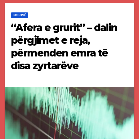
KOSOVË
“Afera e grurit” – dalin
përgjimet e reja,
përmenden emra të
disa zyrtarëve