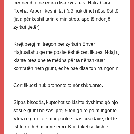
përmendin me emra disa zyrtarë si Hafiz Gara,
Rexha, Arbëri, këshilltari (që nuk dihet nëse është
fjala për këshilltarin e ministres, apo të ndonjë
zyrtari tjetër)
Krejt përgjimi tregon për zyrtarin Enver
Hajruallahu që me pozitë është certifikues. Ndaj tij
kishte presione të mëdha për ta nënshkruar
kontratën rreth grurit, edhe pse disa ton mungonin.
Certifikuesi nuk pranonte ta nënshkruante.
Sipas bisedës, kuptohet se kishte dyshime që një
sasi e grurit në sasi prej 9 ton grurë po mungonte.
Vlera e grurit që mungonte sipas bisedave, del të
ishte rreth 6 milionë euro. Kjo duket se kishte