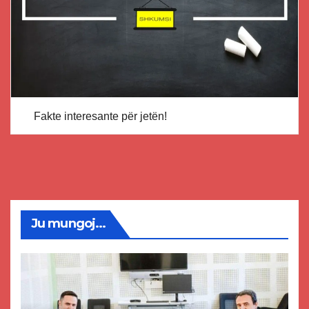
Fakte interesante për jetën!
Ju mungoj...