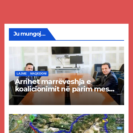
Ju mungoj...
LAJME
MAQEDONI
Arrihet marrëveshja e
koalicionimit në parim mes
Kurtit dhe Abdixhikut