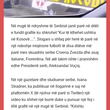
Në rrugë të ndryshme të Serbisë janë parë në ditët
e fundit grafite ku shkruhet “Kur të kthehet ushtria
në Kosovë…”. Slogani u shfaq për herë të parë në
një ndeshje miqësore futbolli të disa ditëve më
parë mes skuadrës serbe Crvena Zvezda dhe asaj
italiane, Fiorentina. Në atë takim ishte i pranishëm
edhe Presidenti serb, Aleksandar Vuçiq.
Në një gazetare dhe studiuese serbe, Ivana
Stradner, ka publikuar në llogarinë e saj në
platformën X (të njohur më parë si Twitter) një
video ku shihet një burrë duke u punuar një lloj i
tillë grafiti në një rrugë të Serbisë. “Kështu