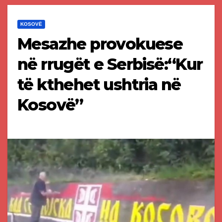
KOSOVË
Mesazhe provokuese
në rrugët e Serbisë:“Kur
të kthehet ushtria në
Kosovë”