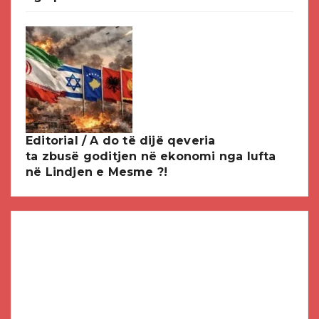
Editorial / A do të dijë qeveria
ta zbusë goditjen në ekonomi nga lufta
në Lindjen e Mesme ?!