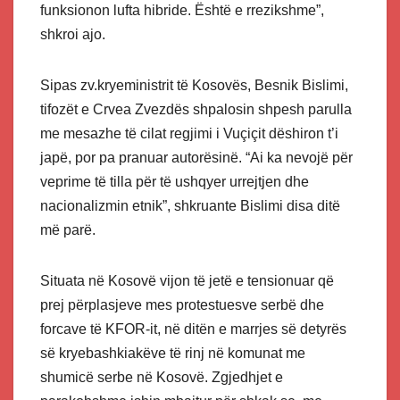
funksionon lufta hibride. Është e rrezikshme”,
shkroi ajo.
Sipas zv.kryeministrit të Kosovës, Besnik Bislimi,
tifozët e Crvea Zvezdës shpalosin shpesh parulla
me mesazhe të cilat regjimi i Vuçiçit dëshiron t’i
japë, por pa pranuar autorësinë. “Ai ka nevojë për
veprime të tilla për të ushqyer urrejtjen dhe
nacionalizmin etnik”, shkruante Bislimi disa ditë
më parë.
Situata në Kosovë vijon të jetë e tensionuar që
prej përplasjeve mes protestuesve serbë dhe
forcave të KFOR-it, në ditën e marrjes së detyrës
së kryebashkiakëve të rinj në komunat me
shumicë serbe në Kosovë. Zgjedhjet e