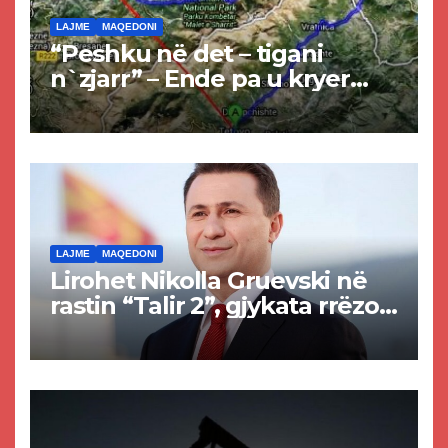
LAJME
MAQEDONI
“Peshku në det – tigani
n`zjarr” – Ende pa u kryer
projekti i tunelit, komuna e
Tetovës nis punimet për
rrugën Tetovë – Prizren
LAJME
MAQEDONI
Lirohet Nikolla Gruevski në
rastin “Talir 2”, gjykata rrëzon
akuzat për ndërtimin e
paligjshëm të selisë së
VMRO-DPMNE-së