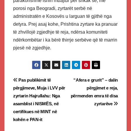
parakohshme ishin mbajtur për shkak se, me
porosi nga Beogradi, zyrtarët serbë në
administratën e Kosovës u larguan të gjithë nga
detyra. Prej asaj kohe, Prishtina zyrtare ka pranuar
të zhvillojë zgjedhje të reja, ndërsa komuniteti
ndërkombëtar i ka bërë thirrje serbëve që të marrin
pjesë në zgjedhje.
Post
Pas publikimit të
“Afera e grurit” – dalin
përgjimeve, Muja i LVV për
përgjimet e reja,
navigation
zyrtarin Hajrullahu: Nga
përmenden emra të disa
asamblist i NISMËS, në
zyrtarëve
certifikues në MINT në
kohën e PAN-it