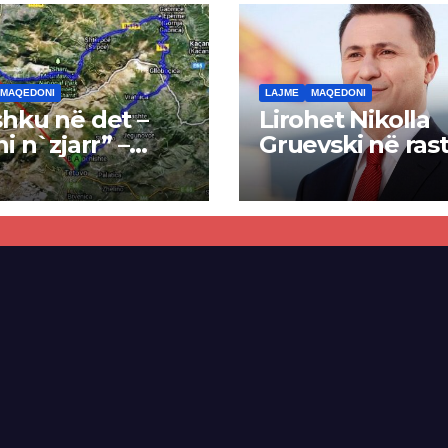
MAQEDONI
LAJME
MAQEDONI
hku në det –
Lirohet Nikolla
ni n`zjarr” –
Gruevski në rast
 pa u kryer
“Talir 2”, gjykat
kti i tunelit,
rrëzon akuzat p
una e Tetovës
ndërtimin e
punimet për
paligjshëm të se
ën Tetovë –
së VMRO-DPMN
ren