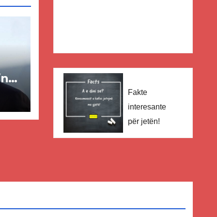
in
Fakte
ër
interesante
për jetën!
lisë
E-