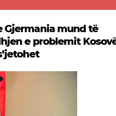
e Gjermania mund të
hjen e problemit Kosov
s’jetohet