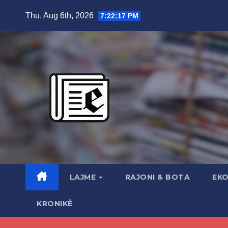
Skip
Thu. Aug 6th, 2026
7:22:18 PM
to
content
LAJME
RAJONI & BOTA
EK
KRONIKË