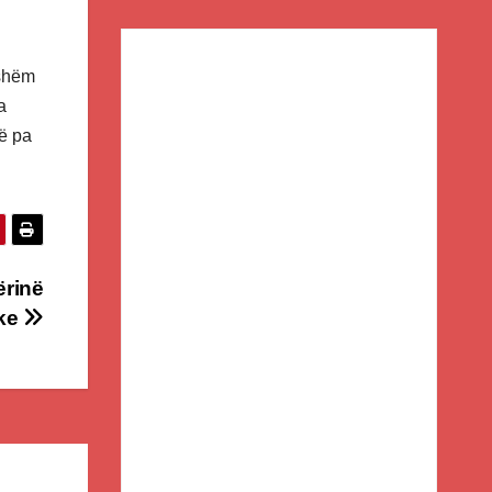
jshëm
a
ë pa
ërinë
ake