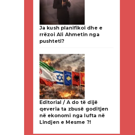
Ja kush planifikoi dhe e
rrëzoi Ali Ahmetin nga
pushteti?
Editorial / A do të dijë
qeveria ta zbusë goditjen
në ekonomi nga lufta në
Lindjen e Mesme ?!