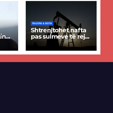
RAJONI & BOTA
Shtrenjtohet nafta
in
pas sulmeve të reja
a
SHBA–Iran
ër
lisë
E-së