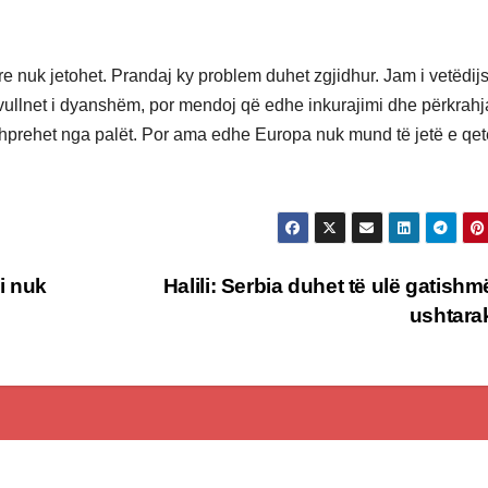
e nuk jetohet. Prandaj ky problem duhet zgjidhur. Jam i vetëdi
 vullnet i dyanshëm, por mendoj që edhe inkurajimi dhe përkrahj
shprehet nga palët. Por ama edhe Europa nuk mund të jetë e qet
i nuk
Halili: Serbia duhet të ulë gatishm
ushtar