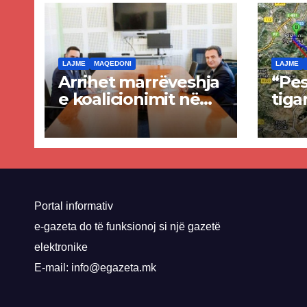
LAJME
MAQEDONI
LAJME
Arrihet marrëveshja
“Pes
e koalicionimit në
tiga
parim mes Kurtit
Ende
dhe Abdixhikut
proje
kom
nis 
rrug
Priz
Portal informativ
e-gazeta do të funksionoj si një gazetë
elektronike
E-mail: info@egazeta.mk