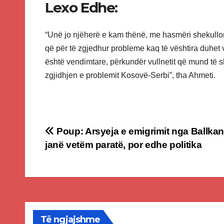
Lexo Edhe:
“Unë jo njëherë e kam thënë, me hasmëri shekullor
që për të zgjedhur probleme kaq të vështira duhet
është vendimtare, përkundër vullnetit që mund të 
zgjidhjen e problemit Kosovë-Serbi”, tha Ahmeti.
Post
Poup: Arsyeja e emigrimit nga Ballkan
janë vetëm paratë, por edhe politika
navigation
Të ngjajshme