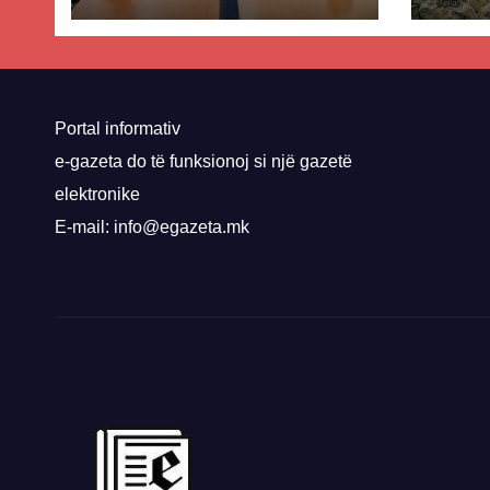
dhe Abdixhikut
proje
kom
nis 
rrug
Priz
Portal informativ
e-gazeta do të funksionoj si një gazetë
elektronike
E-mail: info@egazeta.mk