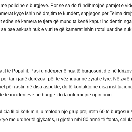
 me policinë e burgjeve. Por se sa do t’i ndihmojnë pamjet e vid
erat kyçe ishin në drejtim të kundërt, shpjegon për Telma drejto
et edhe në kamera të tjera që mund ta kenë kapur incidentin nga
ë se pse askush nuk e vuri re që kamerat ishin rrotulluar dhe nuk
tit të Popullit. Pasi u ndërprenë nga të burgosurit dje në Idrizo
, por tani janë dorëzuar për të vëzhguar në zyrat e tyre. Në zyrën
t për rastin në disa aspekte, do të kontaktojnë disa institucion
otë të incidenteve në burgje, do ta informojnë opinionin.
icia filloi kërkimin, u mblodh një grup prej rreth 60 të burgosuri
 krye me urdhër të gjykatës, u gjetën mbi 80 armë të ftohta, celul