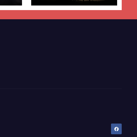
ër
lisë
E-së