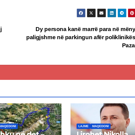
j
Dy persona kanë marrë para në mëny
paligjshme në parkingun afër poliklinikës
Paza
MAQEDONI
LAJME
MAQEDONI
hku në det –
Lirohet Nikolla