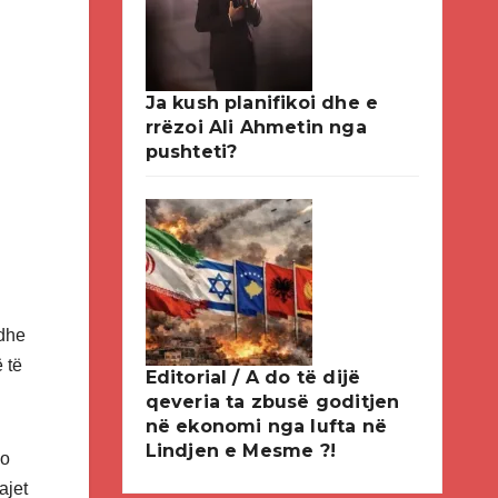
Ja kush planifikoi dhe e
rrëzoi Ali Ahmetin nga
pushteti?
 dhe
 të
Editorial / A do të dijë
qeveria ta zbusë goditjen
në ekonomi nga lufta në
Lindjen e Mesme ?!
po
ajet