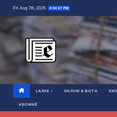
Skip
Fri. Aug 7th, 2026
4:04:09 PM
to
content
LAJME
RAJONI & BOTA
EK
KRONIKË