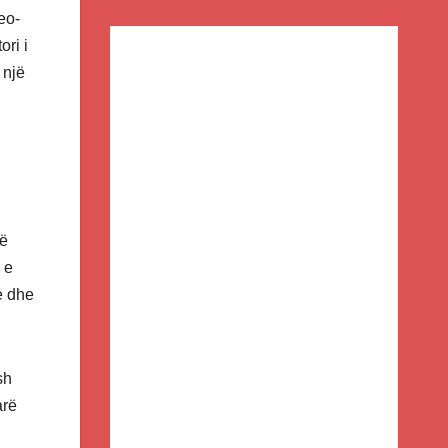
eo-
ri i
 një
vë
 e
e dhe
sh
arë