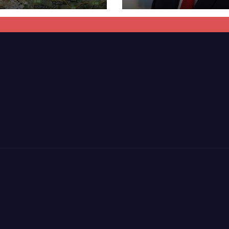
kti i tunelit,
rrëzon akuzat p
una e Tetovës
ndërtimin e
punimet për
paligjshëm të se
ën Tetovë –
së VMRO-DPMN
ren