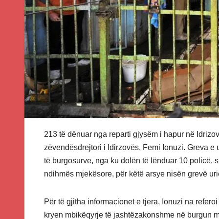
213 të dënuar nga reparti gjysëm i hapur në Idriz
zëvendësdrejtori i Idirzovës, Femi Ionuzi. Greva e 
të burgosurve, nga ku dolën të lënduar 10 policë,
ndihmës mjekësore, për këtë arsye nisën grevë uri
Për të gjitha informacionet e tjera, Ionuzi na refer
kryen mbikëqyrje të jashtëzakonshme në burgun më 