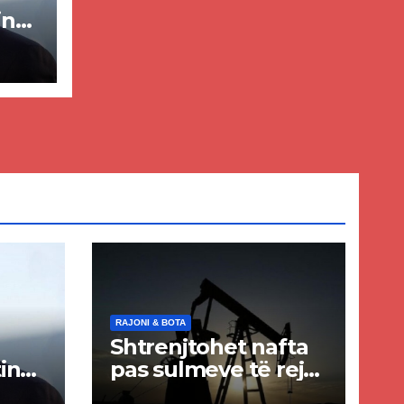
in
ër
lisë
E-
RAJONI & BOTA
Shtrenjtohet nafta
in
pas sulmeve të reja
a
SHBA–Iran