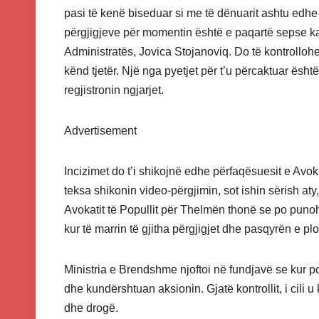
pasi të kenë biseduar si me të dënuarit ashtu edhe
përgjigjeve për momentin është e paqartë sepse kam
Administratës, Jovica Stojanoviq. Do të kontrolloh
kënd tjetër. Një nga pyetjet për t’u përcaktuar ësht
regjistronin ngjarjet.
Advertisement
Incizimet do t’i shikojnë edhe përfaqësuesit e Avoka
teksa shikonin video-përgjimin, sot ishin sërish aty
Avokatit të Popullit për Thelmën thonë se po punohe
kur të marrin të gjitha përgjigjet dhe pasqyrën e pl
Ministria e Brendshme njoftoi në fundjavë se kur pol
dhe kundërshtuan aksionin. Gjatë kontrollit, i cili u
dhe drogë.