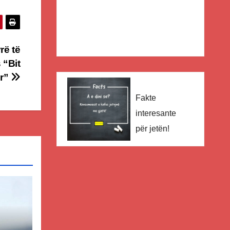
rë të
 “Bit
r”
Fakte
interesante
për jetën!