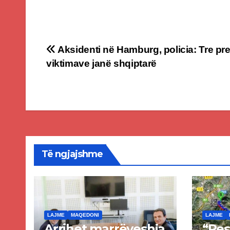
Post
Aksidenti në Hamburg, policia: Tre pre
viktimave janë shqiptarë
navigation
Të ngjajshme
LAJME
MAQEDONI
LAJME
Arrihet marrëveshja
“Pes