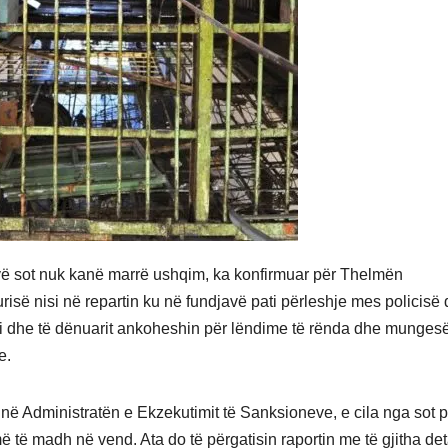
ovë sot nuk kanë marrë ushqim, ka konfirmuar për Thelmën
urisë nisi në repartin ku në fundjavë pati përleshje mes policisë
 si dhe të dënuarit ankoheshin për lëndime të rënda dhe mungesë
e.
oi në Administratën e Ekzekutimit të Sanksioneve, e cila nga sot 
të madh në vend. Ata do të përgatisin raportin me të gjitha det