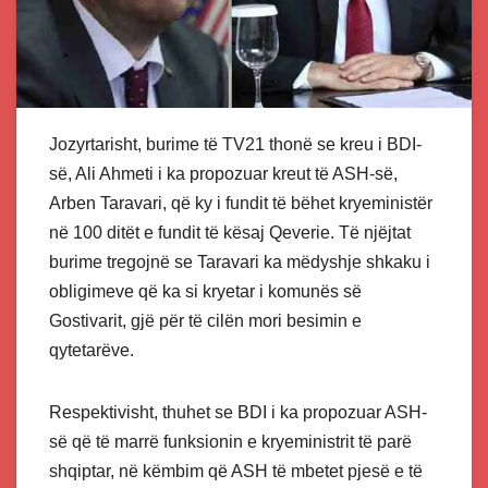
Jozyrtarisht, burime të TV21 thonë se kreu i BDI-
së, Ali Ahmeti i ka propozuar kreut të ASH-së,
Arben Taravari, që ky i fundit të bëhet kryeministër
në 100 ditët e fundit të kësaj Qeverie. Të njëjtat
burime tregojnë se Taravari ka mëdyshje shkaku i
obligimeve që ka si kryetar i komunës së
Gostivarit, gjë për të cilën mori besimin e
qytetarëve.
Respektivisht, thuhet se BDI i ka propozuar ASH-
së që të marrë funksionin e kryeministrit të parë
shqiptar, në këmbim që ASH të mbetet pjesë e të