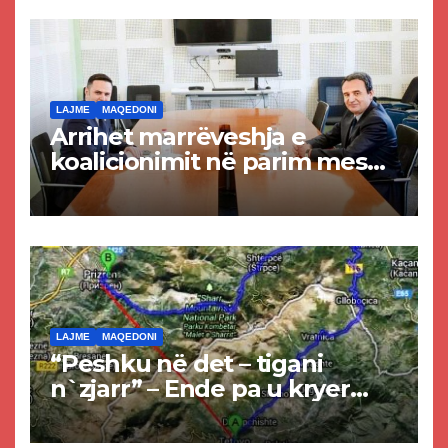
LAJME
MAQEDONI
Arrihet marrëveshja e
koalicionimit në parim mes
Kurtit dhe Abdixhikut
LAJME
MAQEDONI
“Peshku në det – tigani
n`zjarr” – Ende pa u kryer
projekti i tunelit, komuna e
Tetovës nis punimet për