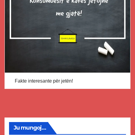
Fakte interesante për jetën!
Ju mungoj...