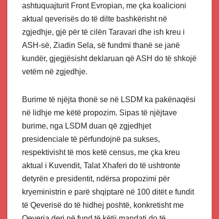
ashtuquajturit Front Evropian, me çka koalicioni
aktual qeverisës do të dilte bashkërisht në
zgjedhje, gjë për të cilën Taravari dhe ish kreu i
ASH-së, Ziadin Sela, së fundmi thanë se janë
kundër, gjegjësisht deklaruan që ASH do të shkojë
vetëm në zgjedhje.
Burime të njëjta thonë se në LSDM ka pakënaqësi
në lidhje me këtë propozim. Sipas të njëjtave
burime, nga LSDM duan që zgjedhjet
presidenciale të përfundojnë pa sukses,
respektivisht të mos ketë census, me çka kreu
aktual i Kuvendit, Talat Xhaferi do të ushtronte
detyrën e presidentit, ndërsa propozimi për
kryeministrin e parë shqiptarë në 100 ditët e fundit
të Qeverisë do të hidhej poshtë, konkretisht me
Qeveria deri në fund të këtij mandati do të