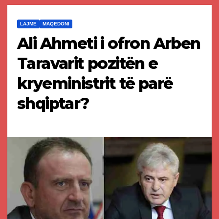
LAJME
MAQEDONI
Ali Ahmeti i ofron Arben
Taravarit pozitën e
kryeministrit të parë
shqiptar?