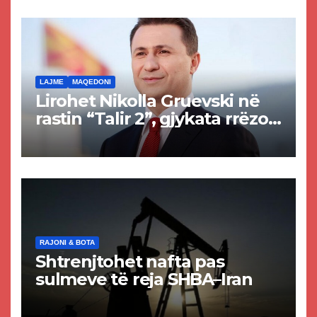
rrugën Tetovë – Prizren
LAJME
MAQEDONI
Lirohet Nikolla Gruevski në
rastin “Talir 2”, gjykata rrëzon
akuzat për ndërtimin e
paligjshëm të selisë së
VMRO-DPMNE-së
RAJONI & BOTA
Shtrenjtohet nafta pas
sulmeve të reja SHBA–Iran