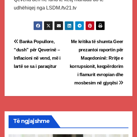
udhëhiqej nga LSDM./tv21.tv
Post
Banka Popullore,
Me kritika të shumta Geer
“dush” për Qeverinë –
prezantoi raportin për
navigation
Inflacioni në vend, më i
Maqedoninë: Rritje e
lartë se sa i paraqitur
korrupsionit, keqpërdorim
i flamurit evropian dhe
mosbesim në gjyqësi
Të ngjajshme