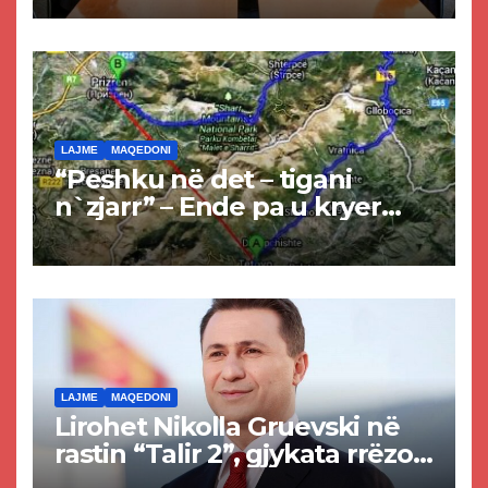
LAJME
MAQEDONI
“Peshku në det – tigani
n`zjarr” – Ende pa u kryer
projekti i tunelit, komuna e
Tetovës nis punimet për
rrugën Tetovë – Prizren
LAJME
MAQEDONI
Lirohet Nikolla Gruevski në
rastin “Talir 2”, gjykata rrëzon
akuzat për ndërtimin e