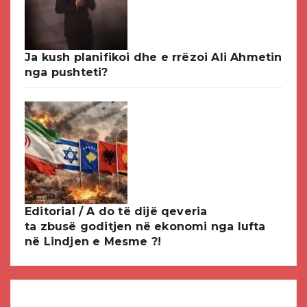
Ja kush planifikoi dhe e rrëzoi Ali Ahmetin
nga pushteti?
Editorial / A do të dijë qeveria
ta zbusë goditjen në ekonomi nga lufta
në Lindjen e Mesme ?!