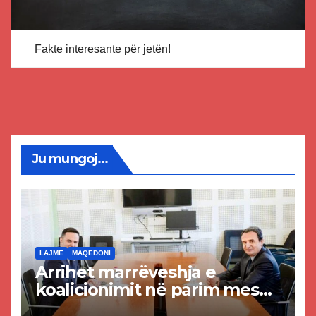
Fakte interesante për jetën!
Ju mungoj...
LAJME
MAQEDONI
Arrihet marrëveshja e
koalicionimit në parim mes
Kurtit dhe Abdixhikut