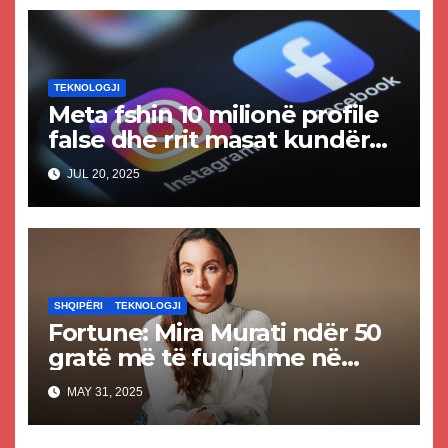
TEKNOLOGJI
Meta fshin 10 milionë profile
false dhe rrit masat kundër
përmbajtjes së rreme dhe të
JUL 20, 2025
krijuar nga AI
SHQIPËRI
TEKNOLOGJI
Fortune: Mira Murati ndër 50
gratë më të fuqishme në
botë
MAY 31, 2025