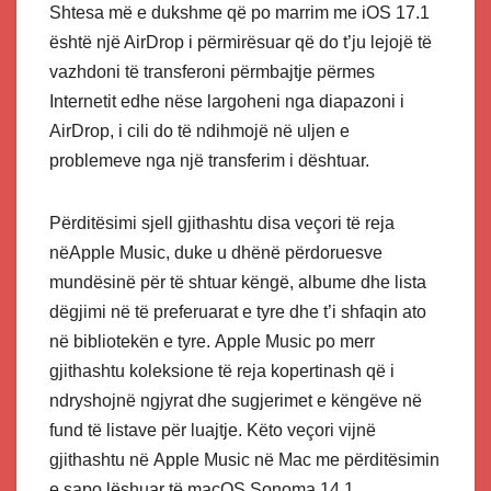
Shtesa më e dukshme që po marrim me iOS 17.1
është një AirDrop i përmirësuar që do t’ju lejojë të
vazhdoni të transferoni përmbajtje përmes
Internetit edhe nëse largoheni nga diapazoni i
AirDrop, i cili do të ndihmojë në uljen e
problemeve nga një transferim i dështuar.
Përditësimi sjell gjithashtu disa veçori të reja
nëApple Music, duke u dhënë përdoruesve
mundësinë për të shtuar këngë, albume dhe lista
dëgjimi në të preferuarat e tyre dhe t’i shfaqin ato
në bibliotekën e tyre. Apple Music po merr
gjithashtu koleksione të reja kopertinash që i
ndryshojnë ngjyrat dhe sugjerimet e këngëve në
fund të listave për luajtje. Këto veçori vijnë
gjithashtu në Apple Music në Mac me përditësimin
e sapo lëshuar të macOS Sonoma 14.1.