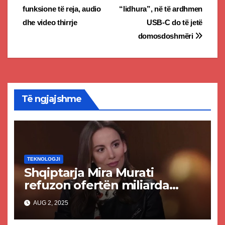
funksione të reja, audio
“lidhura”, në të ardhmen
navigation
dhe video thirrje
USB-C do të jetë
domosdoshmëri
Të ngjajshme
TEKNOLOGJI
Shqiptarja Mira Murati
refuzon ofertën miliarda
dollarë nga Zuckerbergu i
AUG 2, 2025
Meta