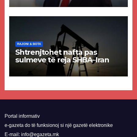
paligjshëm të selisë së
VMRO-DPMNE-së
RAJONI & BOTA
Shtrenjtohet nafta pas
sulmeve të reja SHBA–Iran
Portal informativ
e-gazeta do të funksionoj si një gazetë elektronike
E-mail: info@egazeta.mk