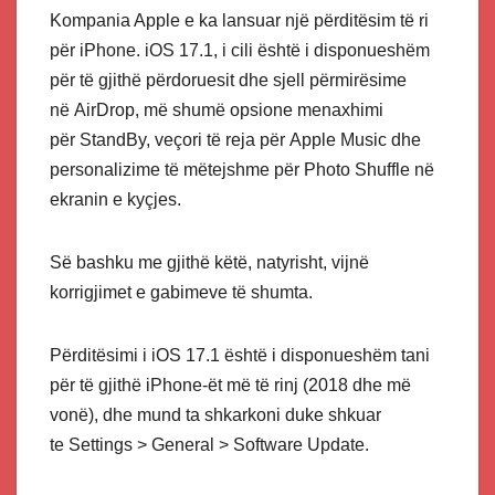
Kompania Apple e ka lansuar një përditësim të ri
për iPhone. iOS 17.1, i cili është i disponueshëm
për të gjithë përdoruesit dhe sjell përmirësime
në AirDrop, më shumë opsione menaxhimi
për StandBy, veçori të reja për Apple Music dhe
personalizime të mëtejshme për Photo Shuffle në
ekranin e kyçjes.
Së bashku me gjithë këtë, natyrisht, vijnë
korrigjimet e gabimeve të shumta.
Përditësimi i iOS 17.1 është i disponueshëm tani
për të gjithë iPhone-ët më të rinj (2018 dhe më
vonë), dhe mund ta shkarkoni duke shkuar
te Settings > General > Software Update.