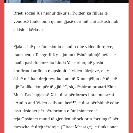
Rrjeti social X i njohur dikur si Twitter, ka filluar të
vendosë funksionin që me gjasë deri më tani askush nuk
e kishte kërkuar.
Fjala është për funksionin e audio dhe video thirrjeve,
transmeton Telegrafi.Ky lajm nuk është ndonjë befasi e
madh pasi drejtoresha Linda Yaccarino, në gusht
konfirmoi ardhjen e opsionit të video thirrjeve, e ky
është një hap drejt revolucionit të X me qëllim që të jetë
një “aplikacion për të gjithë”, siç dëshiron pronari Elon
Musk.Pas hapjes së X-it, disa përdorues i pret mesazhi
“Audio and Video calls are herë!”, e disa përfshijnë edhe
instruksionet për përdorimin e funksioneve të
reja.Opsionet mund të gjenden në sektorin “settings” për
mesazhe të drejtpërdrejta (Direct Message), e funksionet