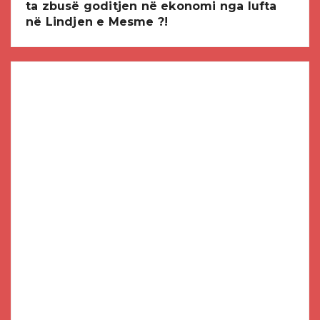
ta zbusë goditjen në ekonomi nga lufta
në Lindjen e Mesme ?!