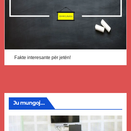
Fakte interesante për jetën!
Ju mungoj...