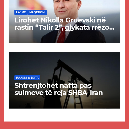
LAJME
MAQEDONI
Lirohet Nikolla Gruevski në
rastin “Talir 2”, gjykata rrëzon
akuzat për ndërtimin e
paligjshëm të selisë së
VMRO-DPMNE-së
RAJONI & BOTA
Shtrenjtohet nafta pas
sulmeve të reja SHBA–Iran