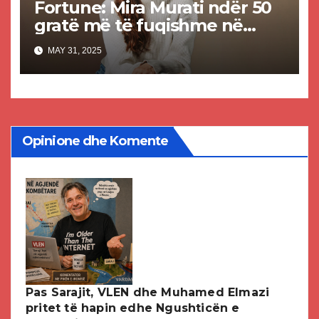
Fortune: Mira Murati ndër 50
gratë më të fuqishme në
botë
MAY 31, 2025
Opinione dhe Komente
Pas Sarajit, VLEN dhe Muhamed Elmazi
pritet të hapin edhe Ngushticën e