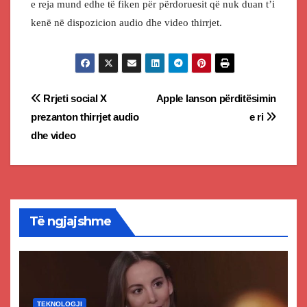
e reja mund edhe të fiken për përdoruesit që nuk duan t’i
kenë në dispozicion audio dhe video thirrjet.
Post
Rrjeti social X
Apple lanson përditësimin
prezanton thirrjet audio
e ri
navigation
dhe video
Të ngjajshme
TEKNOLOGJI