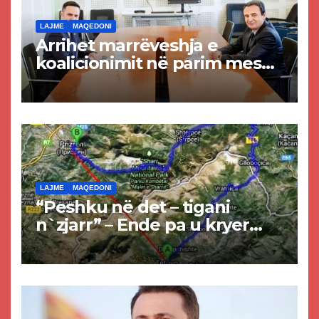
LAJME
MAQEDONI
Arrihet marrëveshja e
koalicionimit në parim mes
Kurtit dhe Abdixhikut
LAJME
MAQEDONI
“Peshku në det – tigani
n`zjarr” – Ende pa u kryer
projekti i tunelit, komuna e
Tetovës nis punimet për
rrugën Tetovë – Prizren