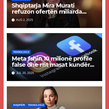
Shqiptarja Mira Murati
refuzon ofertën miliarda
dollarë nga Zuckerbergu i
AUG 2, 2025
Meta
TEKNOLOGJI
Meta fshin 10 milionë profile
false dhe rrit masat kundër
përmbajtjes së rreme dhe të
JUL 20, 2025
krijuar nga AI
SHQIPËRI
TEKNOLOGJI