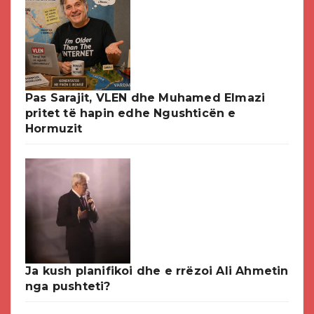
Pas Sarajit, VLEN dhe Muhamed Elmazi
pritet të hapin edhe Ngushticën e
Hormuzit
Ja kush planifikoi dhe e rrëzoi Ali Ahmetin
nga pushteti?