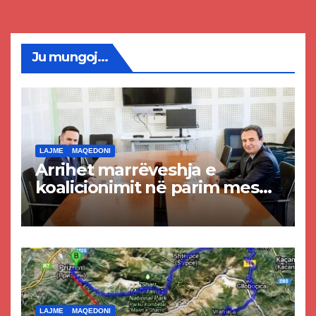
Ju mungoj...
LAJME
MAQEDONI
Arrihet marrëveshja e
koalicionimit në parim mes
Kurtit dhe Abdixhikut
LAJME
MAQEDONI