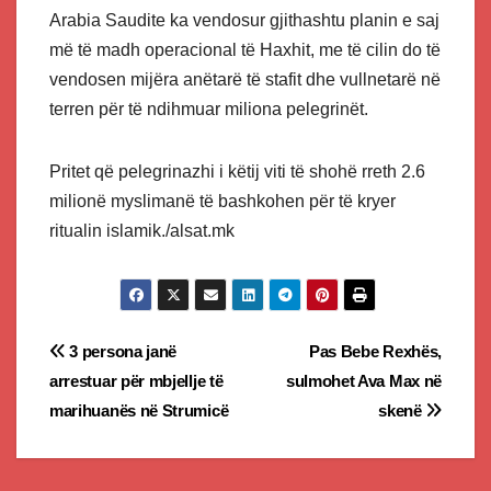
Arabia Saudite ka vendosur gjithashtu planin e saj
më të madh operacional të Haxhit, me të cilin do të
vendosen mijëra anëtarë të stafit dhe vullnetarë në
terren për të ndihmuar miliona pelegrinët.
Pritet që pelegrinazhi i këtij viti të shohë rreth 2.6
milionë myslimanë të bashkohen për të kryer
ritualin islamik./alsat.mk
Post
3 persona janë
Pas Bebe Rexhës,
arrestuar për mbjellje të
sulmohet Ava Max në
navigation
marihuanës në Strumicë
skenë