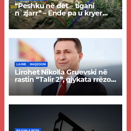
“Peshku në det – tigani
n`zjarr” – Ende pa u kryer
projekti i tunelit, komuna e
Tetovës nis punimet për
rrugën Tetovë – Prizren
LAJME
MAQEDONI
Lirohet Nikolla Gruevski në
rastin “Talir 2”, gjykata rrëzon
akuzat për ndërtimin e
paligjshëm të selisë së
VMRO-DPMNE-së
RAJONI & BOTA