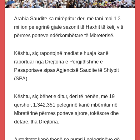
Arabia Saudite ka mirëpritur deri më tani mbi 1.3
milion pelegrinë gjatë sezonit të Haxhit të këtij viti
përmes porteve ndërkombëtare të Mbretërisë.
Kështu, siç raportojnë mediat e huaja kanë
raportuar nga Drejtoria e Përgjithshme e
Pasaportave sipas Agjencisë Saudite të Shtypit
(SPA).
Kështu, siç bëhet e ditur, deri të hënën, më 19
qershor, 1,342,351 pelegrinë kanë mbërritur në
Mbretërinë përmes porteve ajrore, tokësore dhe
detare, tha Drejtoria.
Autoritetet kanë thënë se numri i pelegrinëve që