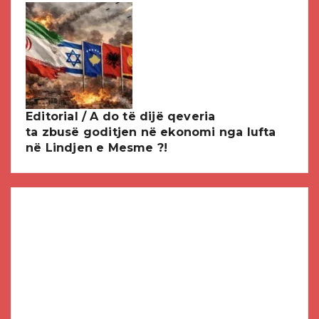
Editorial / A do të dijë qeveria
ta zbusë goditjen në ekonomi nga lufta
në Lindjen e Mesme ?!