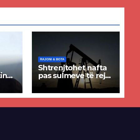
RAJONI & BOTA
Shtrenjtohet nafta
in
pas sulmeve të reja
a
SHBA–Iran
ër
lisë
E-së