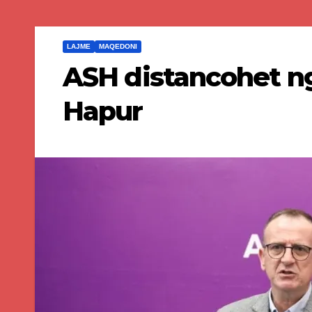
LAJME
MAQEDONI
ASH distancohet ng
Hapur