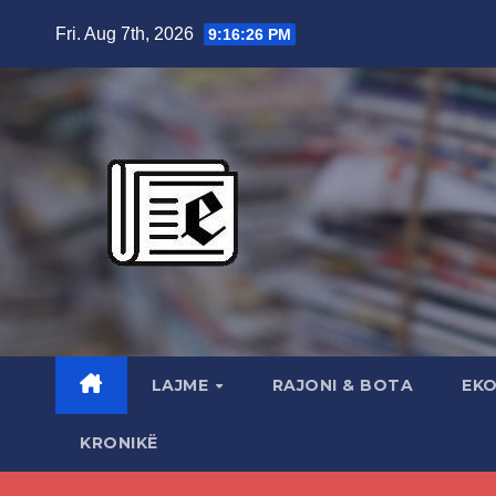
Skip
Fri. Aug 7th, 2026
9:16:27 PM
to
content
LAJME
RAJONI & BOTA
EK
KRONIKË