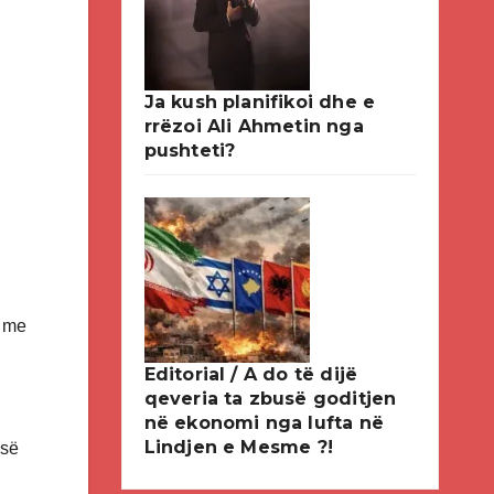
Ja kush planifikoi dhe e
rrëzoi Ali Ahmetin nga
pushteti?
e me
Editorial / A do të dijë
qeveria ta zbusë goditjen
në ekonomi nga lufta në
Lindjen e Mesme ?!
 së