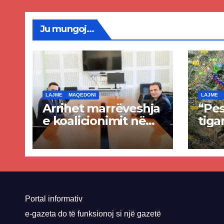
Priz
Ju mungoj...
LAJME
MAQEDONI
LAJME
Arrihet marrëveshja
“Pes
e koalicionimit në
tiga
parim mes Kurtit
Ende
dhe Abdixhikut
proje
kom
nis 
rrug
Priz
Portal informativ
e-gazeta do të funksionoj si një gazetë