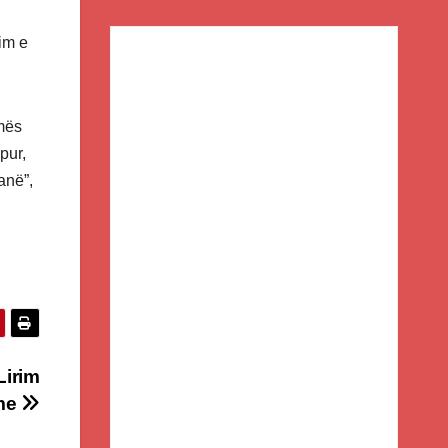
im e
ymës
pur,
anë”,
irim
hme