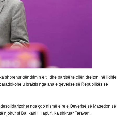
ka shprehur qëndrimin e tij dhe partisë të cilën drejton, në lidhj
a paradokohe u braktis nga ana e qeverisë së Republikës së
ët desolidarizohet nga çdo nismë e re e Qeverisë së Maqedonisë
ë njohur si Ballkani i Hapur”, ka shkruar Taravari.