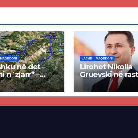
ren
së
MAQEDONI
LAJME
MAQEDONI
hku në det –
Lirohet Nikolla
ni n`zjarr” –
Gruevski në rast
 pa u kryer
“Talir 2”, gjykat
kti i tunelit,
rrëzon akuzat p
una e Tetovës
ndërtimin e
punimet për
paligjshëm të se
ën Tetovë –
së VMRO-DPMN
ren