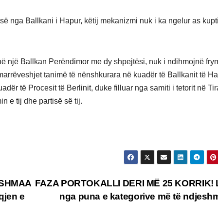
ë nga Ballkani i Hapur, këtij mekanizmi nuk i ka ngelur as kupt
jnë një Ballkan Perëndimor me dy shpejtësi, nuk i ndihmojnë fr
marrëveshjet tanimë të nënshkurara në kuadër të Ballkanit të Ha
ër të Procesit të Berlinit, duke filluar nga samiti i tetorit në Tir
e tij dhe partisë së tij.
 ASHMAA
FAZA PORTOKALLI DERI MË 25 KORRIK! L
qjen e
nga puna e kategorive më të ndjes