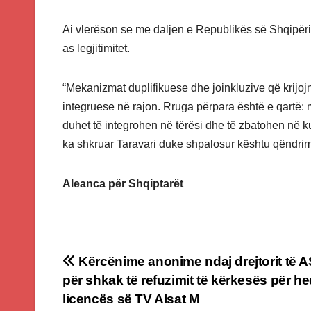
Ai vlerëson se me daljen e Republikës së Shqipëris
as legjitimitet.
“Mekanizmat duplifikuese dhe joinkluzive që krijo
integruese në rajon. Rruga përpara është e qartë: 
duhet të integrohen në tërësi dhe të zbatohen në kuad
ka shkruar Taravari duke shpalosur kështu qëndrimin 
Aleanca për Shqiptarët
Post
Kërcënime anonime ndaj drejtorit të
për shkak të refuzimit të kërkesës për he
navigation
licencës së TV Alsat M