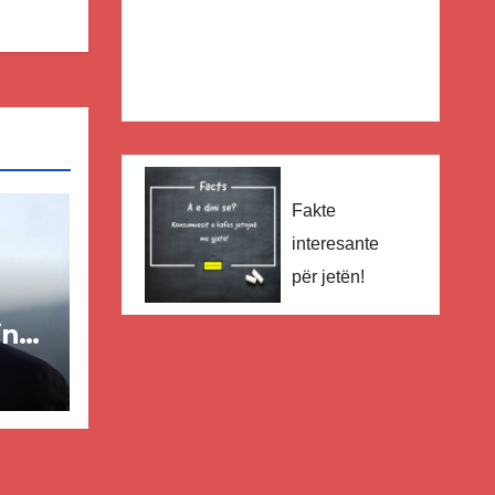
Fakte
interesante
për jetën!
in
ër
lisë
E-