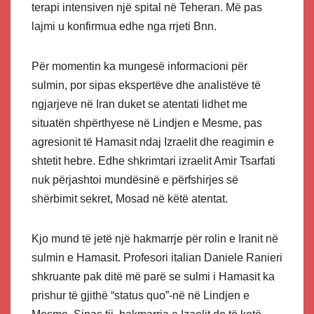
terapi intensiven një spital në Teheran. Më pas
lajmi u konfirmua edhe nga rrjeti Bnn.
Për momentin ka mungesë informacioni për
sulmin, por sipas ekspertëve dhe analistëve të
ngjarjeve në Iran duket se atentati lidhet me
situatën shpërthyese në Lindjen e Mesme, pas
agresionit të Hamasit ndaj Izraelit dhe reagimin e
shtetit hebre. Edhe shkrimtari izraelit Amir Tsarfati
nuk përjashtoi mundësinë e përfshirjes së
shërbimit sekret, Mosad në këtë atentat.
Kjo mund të jetë një hakmarrje për rolin e Iranit në
sulmin e Hamasit. Profesori italian Daniele Ranieri
shkruante pak ditë më parë se sulmi i Hamasit ka
prishur të gjithë “status quo”-në në Lindjen e