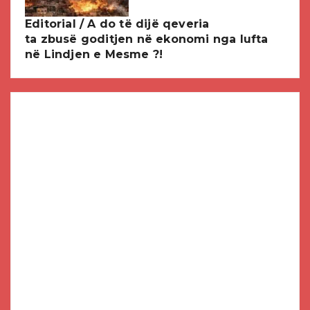
Editorial / A do të dijë qeveria
ta zbusë goditjen në ekonomi nga lufta
në Lindjen e Mesme ?!