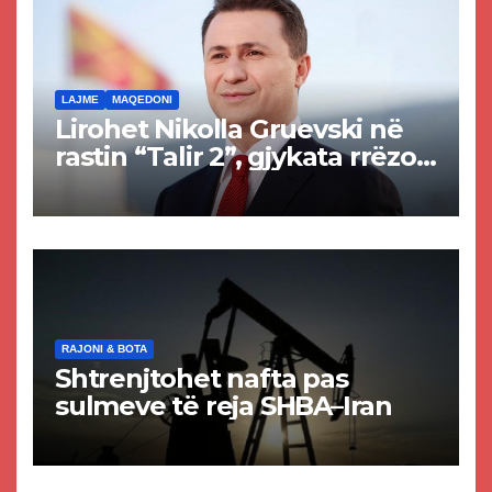
LAJME
MAQEDONI
Lirohet Nikolla Gruevski në
rastin “Talir 2”, gjykata rrëzon
akuzat për ndërtimin e
paligjshëm të selisë së
VMRO-DPMNE-së
RAJONI & BOTA
Shtrenjtohet nafta pas
sulmeve të reja SHBA–Iran