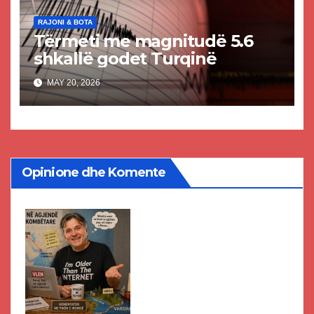
RAJONI & BOTA
Tërmeti me magnitudë 5.6
shkallë godet Turqinë
MAY 20, 2026
Opinione dhe Komente