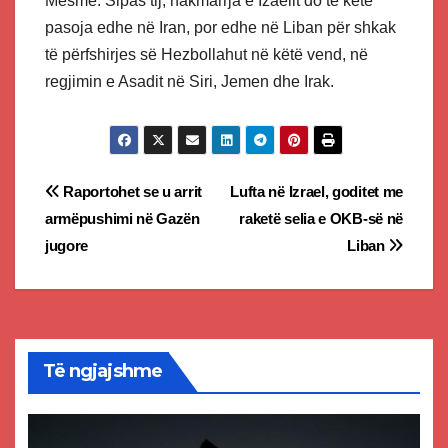
Mesme. Sipas tij, hakmarrja e Izaelit do të ketë
pasoja edhe në Iran, por edhe në Liban për shkak
të përfshirjes së Hezbollahut në këtë vend, në
regjimin e Asadit në Siri, Jemen dhe Irak.
Post
Raportohet se u arrit
Lufta në Izrael, goditet me
armëpushimi në Gazën
raketë selia e OKB-së në
navigation
jugore
Liban
Të ngjajshme