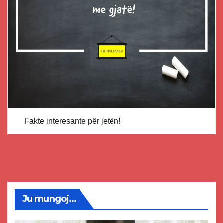
Fakte interesante për jetën!
Ju mungoj...