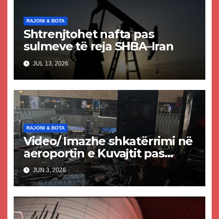
RAJONI & BOTA
Shtrenjtohet nafta pas
sulmeve të reja SHBA–Iran
JUL 13, 2026
RAJONI & BOTA
Video/ Imazhe shkatërrimi në
aeroportin e Kuvajtit pas
sulmit iranian, një i vdekur
JUN 3, 2026
dhe shumë të plagosur