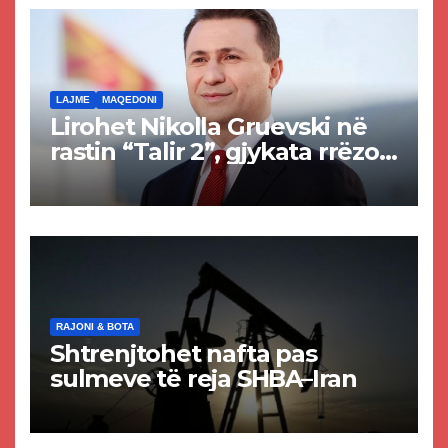
LAJME
MAQEDONI
Lirohet Nikolla Gruevski në
rastin “Talir 2”, gjykata rrëzon
akuzat për ndërtimin e
paligjshëm të selisë së
VMRO-DPMNE-së
RAJONI & BOTA
Shtrenjtohet nafta pas
sulmeve të reja SHBA–Iran