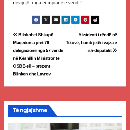
devijojë rruga europiane e vendit”.
Post
Bllokohet Shkupi/
Aksidenti i rëndë në
Maqedonia pret 76
Tetovë, humb jetën vajza e
navigation
delegacione nga 57 vende
ish-deputetit
në Këshillin Ministror të
OSBE-së – prezent
Blinken dhe Lavrov
Të ngjajshme