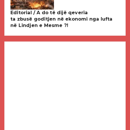
Editorial / A do të dijë qeveria
ta zbusë goditjen në ekonomi nga lufta
në Lindjen e Mesme ?!