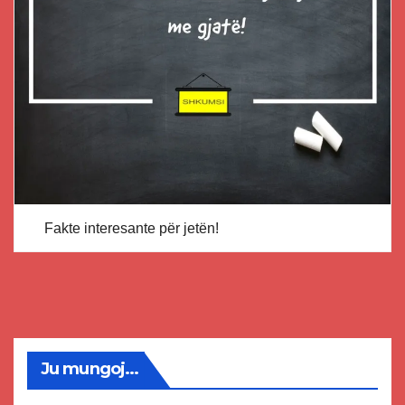
Fakte interesante për jetën!
Ju mungoj...