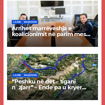
LAJME
MAQEDONI
Arrihet marrëveshja e
koalicionimit në parim mes
Kurtit dhe Abdixhikut
LAJME
MAQEDONI
“Peshku në det – tigani
n`zjarr” – Ende pa u kryer
projekti i tunelit, komuna e
Tetovës nis punimet për
rrugën Tetovë – Prizren