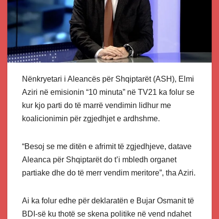
Nënkryetari i Aleancës për Shqiptarët (ASH), Elmi
Aziri në emisionin “10 minuta” në TV21 ka folur se
kur kjo parti do të marrë vendimin lidhur me
koalicionimin për zgjedhjet e ardhshme.
“Besoj se me ditën e afrimit të zgjedhjeve, datave
Aleanca për Shqiptarët do t’i mbledh organet
partiake dhe do të merr vendim meritore”, tha Aziri.
Ai ka folur edhe për deklaratën e Bujar Osmanit të
BDI-së ku thotë se skena politike në vend ndahet