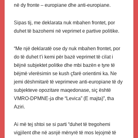
në dy fronte – europiane dhe anti-europiane.
Sipas tij, me deklarata nuk mbahen frontet, por
duhet të bazohemi në veprimet e partive politike.
“Me një deklaratë ose dy nuk mbahen frontet, por
do të duhet t’i kemi për bazë veprimet të cilat i
bëjnë subjektet politke dhe mbi bazën e tyre të
bëjmë vlerësimin se kush çfarë orientimi ka. Ne
jemi dëshmitarë të veprimeve anti-europiane të dy
subjekteve opozitare maqedonase, siç është
VMRO-DPMNE-ja dhe “Levica” (E majta)”, tha
Aziri.
Ai më tej shtoi se si parti “duhet të tregohemi
vigjilent dhe në asnjë mënyrë të mos lejojmë të