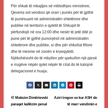
Për shkak të mbajtjes së mbledhjes ministrore,
Qeveria sot vendosi që orari i punës për të gjithë
të punësuarit në administratën shtetërore dhe
publike në territorin e qytetit të Shkupit të
përfundojë në ora 12:00 dhe nesër të jetë ditë jo
pune për të gjithë punonjësit në administratën
shtetërore dhe publike, si dhe për shkollat ​​fillore
dhe të mesme në zonën e kryeqytetit.
Njëkohësisht do të mbyllen për qarkullim një pjesë
e rrugëve nëpër qytet nëpër të cilat do të kalojnë
delegacionet e huaja.
Post
Maksim Dimitrievski
Aziri tregon se kur ASH do
paraqet kallëzim penal
të marr vendimin e