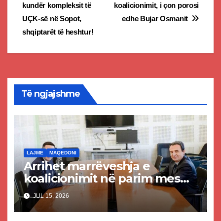
navigation
kundër kompleksit të
koalicionimit, i çon porosi
UÇK-së në Sopot,
edhe Bujar Osmanit
shqiptarët të heshtur!
Të ngjajshme
LAJME
MAQEDONI
Arrihet marrëveshja e
koalicionimit në parim mes
Kurtit dhe Abdixhikut
JUL 15, 2026