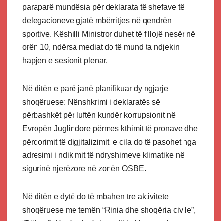
paraparë mundësia për deklarata të shefave të
delegacioneve gjatë mbërritjes në qendrën
sportive. Këshilli Ministror duhet të fillojë nesër në
orën 10, ndërsa mediat do të mund ta ndjekin
hapjen e sesionit plenar.
Në ditën e parë janë planifikuar dy ngjarje
shoqëruese: Nënshkrimi i deklaratës së
përbashkët për luftën kundër korrupsionit në
Evropën Juglindore përmes kthimit të pronave dhe
përdorimit të digjitalizimit, e cila do të pasohet nga
adresimi i ndikimit të ndryshimeve klimatike në
sigurinë njerëzore në zonën OSBE.
Në ditën e dytë do të mbahen tre aktivitete
shoqëruese me temën “Rinia dhe shoqëria civile”,