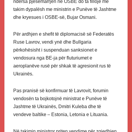
ndërsa pjesëmarrjen në OSBE do ta fillojë me
takim dypalësh me ministrin e Punëve të Jashtme
dhe kryesues i OSBE-së, Bujar Osmani.
Për ardhjen e shefit të diplomacisë së Federatës
Ruse Lavrov, vendi ynë dhe Bullgaria
përkohësisht i suspenduan sanksionet e
vendosura nga BE-ja për fluturiumet e
aeroplanëve rusë për shkak të agresionit rus të
Ukrainës.
Pas pranisë së konfirmuar të Lavrovit, forumin
vendosën ta bojkotojnë ministrat e Punëve të
Jashtme të Ukrainës, Dmitri Kuleba dhe të
vendeve baltike – Estonia, Letonia e Lituania.
Në takimin ministror priten vendime për zgjedhjen