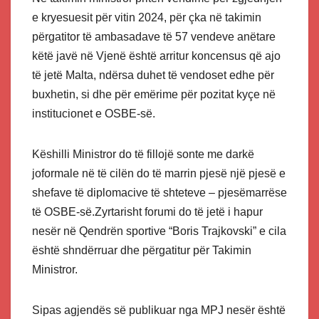
e kryesuesit për vitin 2024, për çka në takimin
përgatitor të ambasadave të 57 vendeve anëtare
këtë javë në Vjenë është arritur koncensus që ajo
të jetë Malta, ndërsa duhet të vendoset edhe për
buxhetin, si dhe për emërime për pozitat kyçe në
institucionet e OSBE-së.
Këshilli Ministror do të fillojë sonte me darkë
joformale në të cilën do të marrin pjesë një pjesë e
shefave të diplomacive të shteteve – pjesëmarrëse
të OSBE-së.Zyrtarisht forumi do të jetë i hapur
nesër në Qendrën sportive “Boris Trajkovski” e cila
është shndërruar dhe përgatitur për Takimin
Ministror.
Sipas agjendës së publikuar nga MPJ nesër është