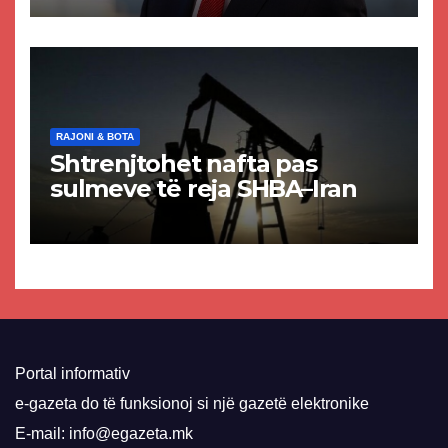
paligjshëm të selisë së
VMRO-DPMNE-së
RAJONI & BOTA
Shtrenjtohet nafta pas
sulmeve të reja SHBA–Iran
Portal informativ
e-gazeta do të funksionoj si një gazetë elektronike
E-mail: info@egazeta.mk