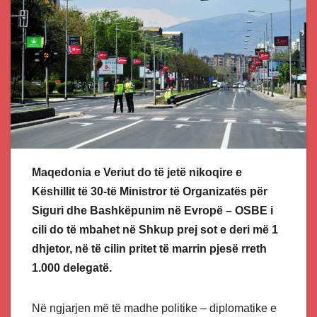
Maqedonia e Veriut do të jetë nikoqire e
Këshillit të 30-të Ministror të Organizatës për
Siguri dhe Bashkëpunim në Evropë – OSBE i
cili do të mbahet në Shkup prej sot e deri më 1
dhjetor, në të cilin pritet të marrin pjesë rreth
1.000 delegatë.
Në ngjarjen më të madhe politike – diplomatike e