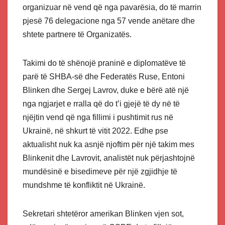
organizuar në vend që nga pavarësia, do të marrin
pjesë 76 delegacione nga 57 vende anëtare dhe
shtete partnere të Organizatës.
Takimi do të shënojë praninë e diplomatëve të
parë të SHBA-së dhe Federatës Ruse, Entoni
Blinken dhe Sergej Lavrov, duke e bërë atë një
nga ngjarjet e rralla që do t’i gjejë të dy në të
njëjtin vend që nga fillimi i pushtimit rus në
Ukrainë, në shkurt të vitit 2022. Edhe pse
aktualisht nuk ka asnjë njoftim për një takim mes
Blinkenit dhe Lavrovit, analistët nuk përjashtojnë
mundësinë e bisedimeve për një zgjidhje të
mundshme të konfliktit në Ukrainë.
Sekretari shtetëror amerikan Blinken vjen sot,