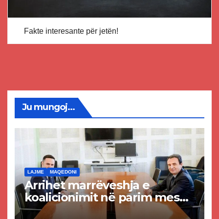
Fakte interesante për jetën!
Ju mungoj...
LAJME
MAQEDONI
Arrihet marrëveshja e
koalicionimit në parim mes
Kurtit dhe Abdixhikut