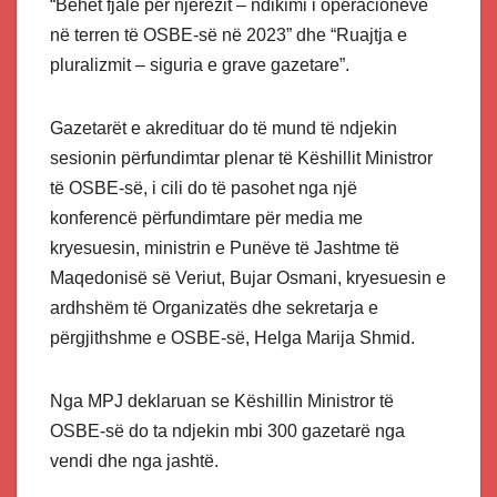
“Bëhet fjalë për njerëzit – ndikimi i operacioneve
në terren të OSBE-së në 2023” dhe “Ruajtja e
pluralizmit – siguria e grave gazetare”.
Gazetarët e akredituar do të mund të ndjekin
sesionin përfundimtar plenar të Këshillit Ministror
të OSBE-së, i cili do të pasohet nga një
konferencë përfundimtare për media me
kryesuesin, ministrin e Punëve të Jashtme të
Maqedonisë së Veriut, Bujar Osmani, kryesuesin e
ardhshëm të Organizatës dhe sekretarja e
përgjithshme e OSBE-së, Helga Marija Shmid.
Nga MPJ deklaruan se Këshillin Ministror të
OSBE-së do ta ndjekin mbi 300 gazetarë nga
vendi dhe nga jashtë.