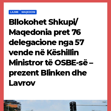
LAJME
MAQEDONI
Bllokohet Shkupi/
Maqedonia pret 76
delegacione nga 57
vende në Këshillin
Ministror të OSBE-së –
prezent Blinken dhe
Lavrov