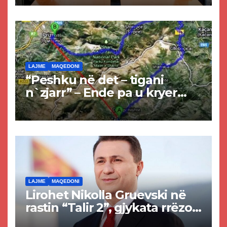
LAJME
MAQEDONI
“Peshku në det – tigani
n`zjarr” – Ende pa u kryer
projekti i tunelit, komuna e
Tetovës nis punimet për
rrugën Tetovë – Prizren
LAJME
MAQEDONI
Lirohet Nikolla Gruevski në
rastin “Talir 2”, gjykata rrëzon
akuzat për ndërtimin e