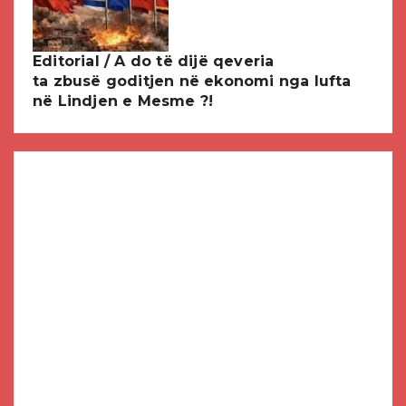
Editorial / A do të dijë qeveria
ta zbusë goditjen në ekonomi nga lufta
në Lindjen e Mesme ?!