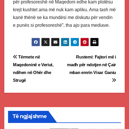
për profesoreshë në Maqedoni edhe kam plotësu
krejt kushtet ama më nuk kam apliku. Ama tash më
kanë thënë se ka mundësi me diskutu për vendin
e punës si profesoreshë”, tha ajo para mediave.
Post
Tërmete në
Rustemi: Fajtori më i
Maqedoninë e Veriut,
madh për ndotjen në Çair
navigation
ndihen në Ohër dhe
mban emrin Visar Ganiu
Strugë
Të ngjajshme