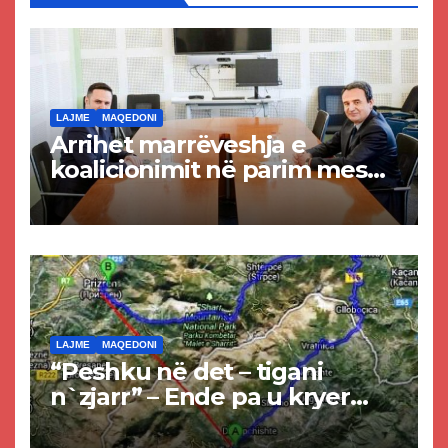
LAJME
MAQEDONI
Arrihet marrëveshja e
koalicionimit në parim mes
Kurtit dhe Abdixhikut
LAJME
MAQEDONI
“Peshku në det – tigani
n`zjarr” – Ende pa u kryer
projekti i tunelit, komuna e
Tetovës nis punimet për