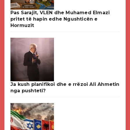
Pas Sarajit, VLEN dhe Muhamed Elmazi
pritet të hapin edhe Ngushticën e
Hormuzit
Ja kush planifikoi dhe e rrëzoi Ali Ahmetin
nga pushteti?