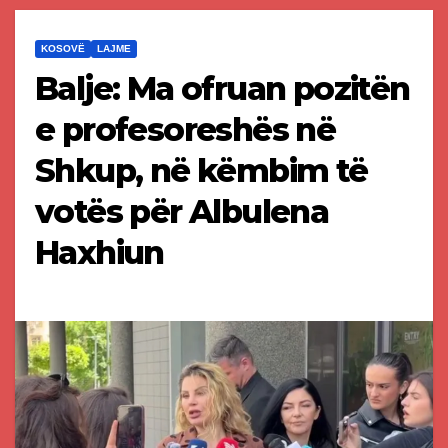
KOSOVË
LAJME
Balje: Ma ofruan pozitën
e profesoreshës në
Shkup, në këmbim të
votës për Albulena
Haxhiun