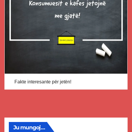
Fakte interesante për jetën!
Ju mungoj...