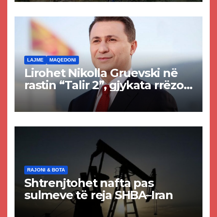
rrugën Tetovë – Prizren
LAJME
MAQEDONI
Lirohet Nikolla Gruevski në
rastin “Talir 2”, gjykata rrëzon
akuzat për ndërtimin e
paligjshëm të selisë së
VMRO-DPMNE-së
RAJONI & BOTA
Shtrenjtohet nafta pas
sulmeve të reja SHBA–Iran