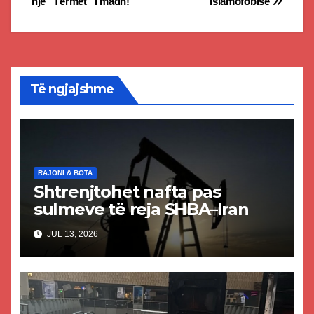
një “Tërmet” i madh!
islamofobisë
Të ngjajshme
RAJONI & BOTA
Shtrenjtohet nafta pas
sulmeve të reja SHBA–Iran
JUL 13, 2026