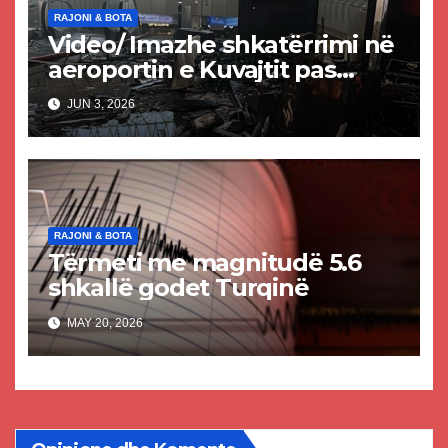
RAJONI & BOTA
Video/ Imazhe shkatërrimi në
aeroportin e Kuvajtit pas
sulmit iranian, një i vdekur
JUN 3, 2026
dhe shumë të plagosur
RAJONI & BOTA
Tërmeti me magnitudë 5.6
shkallë godet Turqinë
MAY 20, 2026