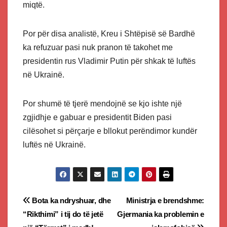
miqtë.
Por për disa analistë, Kreu i Shtëpisë së Bardhë
ka refuzuar pasi nuk pranon të takohet me
presidentin rus Vladimir Putin për shkak të luftës
në Ukrainë.
Por shumë të tjerë mendojnë se kjo ishte një
zgjidhje e gabuar e presidentit Biden pasi
cilësohet si përçarje e bllokut perëndimor kundër
luftës në Ukrainë.
Post
Bota ka ndryshuar, dhe
Ministrja e brendshme:
“Rikthimi” i tij do të jetë
Gjermania ka problemin e
navigation