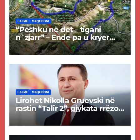
LAJME
MAQEDONI
“Peshku në det – tigani
n`zjarr” – Ende pa u kryer
projekti i tunelit, komuna e
Tetovës nis punimet për
rrugën Tetovë – Prizren
LAJME
MAQEDONI
Lirohet Nikolla Gruevski në
rastin “Talir 2”, gjykata rrëzon
akuzat për ndërtimin e
paligjshëm të selisë së
VMRO-DPMNE-së