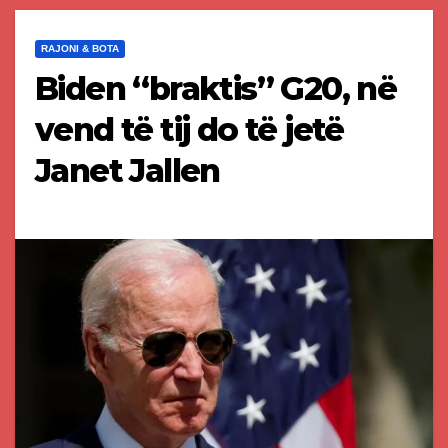
RAJONI & BOTA
Biden “braktis” G20, në
vend të tij do të jetë
Janet Jallen