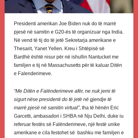
Presidenti amerikan Joe Biden nuk do të marrë
pjesë në samitin e G20-ës të organizuar nga India.
Në vend të tij do të jetë Sekretarja amerikane e
Thesarit, Yanet Yellen. Kreu i Shtëpisë së
Bardhë është nisur për në ishullin Nantucket me
familjen e tij në Massachusetts për të kaluar Ditën
e Falenderimeve.
“Me Ditën e Falënderimeve afër, ne nuk jemi të
sigurt nëse presidenti do të jetë në gjendje të
marrë pjesë në samitin virtual”
, tha të hënën Eric
Garcetti, ambasadori i SHBA në Nju Delhi, duke iu
referuar festës së Falënderimeve, një festë unike
amerikane e cila festohet së bashku me familjen e