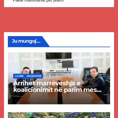
Fakte interesante për jetën!
Ju mungoj...
LAJME
MAQEDONI
Arrihet marrëveshja e
koalicionimit në parim mes
Kurtit dhe Abdixhikut