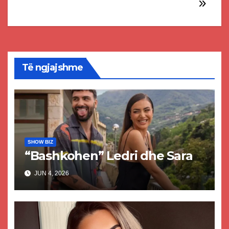
Të ngjajshme
SHOW BIZ
“Bashkohen” Ledri dhe Sara
JUN 4, 2026