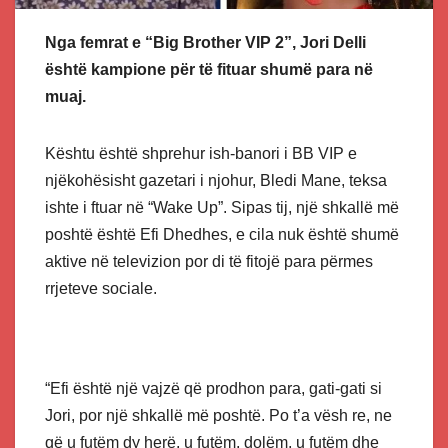
Nga femrat e “Big Brother VIP 2”, Jori Delli
është kampione për të fituar shumë para në
muaj.
Kështu është shprehur ish-banori i BB VIP e
njëkohësisht gazetari i njohur, Bledi Mane, teksa
ishte i ftuar në “Wake Up”. Sipas tij, një shkallë më
poshtë është Efi Dhedhes, e cila nuk është shumë
aktive në televizion por di të fitojë para përmes
rrjeteve sociale.
“Efi është një vajzë që prodhon para, gati-gati si
Jori, por një shkallë më poshtë. Po t’a vësh re, ne
që u futëm dy herë, u futëm, dolëm, u futëm dhe