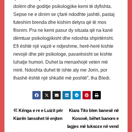
dolëm dhe goditje psikologjike kemi të dyfishta.
Sepse ne e dinim se çfarë ndodhte jashtë, pastaj
futeshim brenda dhe kishim detyra që të mos
flisnim. Pra ne kemi pasur dy situata që na kanë
dëmtuar psikologjikisht dhe ndoshta shpirtërisht.
Efi është një vajzë e ndjeshme, herë-herë kishte
nevojë dhe për psikologe, pavarësisht se kishte
luhatje humori. Duhet ta menaxhojë veten më
mirë. Ndoshta duhet të ishte aty me Jorin, por
thashë është një shkallë më poshtë”, tha Bledi.
Post
Kënga e re e Luizit për
Kiara Tito blen banesë në
Kiarën lansohet të enjten
Kosovë, bëhet banore e
navigation
lagjes më luksoze në vend