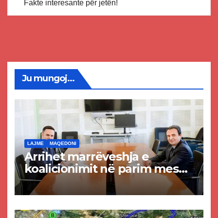
Fakte interesante për jetën!
Ju mungoj...
LAJME
MAQEDONI
Arrihet marrëveshja e
koalicionimit në parim mes
Kurtit dhe Abdixhikut