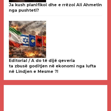
Ja kush planifikoi dhe e rrëzoi Ali Ahmetin
nga pushteti?
Editorial / A do të dijë qeveria
ta zbusë goditjen në ekonomi nga lufta
në Lindjen e Mesme ?!