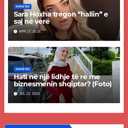
SHOW BIZ
Sara Hoxha tregon “hallin” e
saj në verë
APR 17, 2026
SHOW BIZ
Hati në një lidhje të re me
biznesmenin shqiptar? (Foto)
JUL 22, 2025