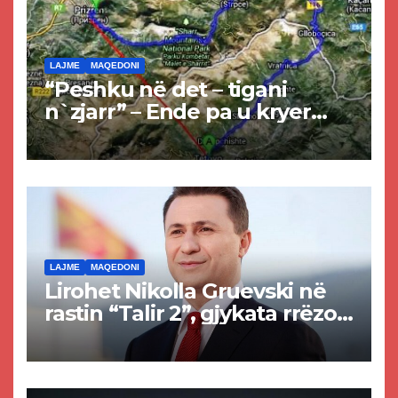
LAJME
MAQEDONI
“Peshku në det – tigani
n`zjarr” – Ende pa u kryer
projekti i tunelit, komuna e
Tetovës nis punimet për
rrugën Tetovë – Prizren
LAJME
MAQEDONI
Lirohet Nikolla Gruevski në
rastin “Talir 2”, gjykata rrëzon
akuzat për ndërtimin e
paligjshëm të selisë së
VMRO-DPMNE-së