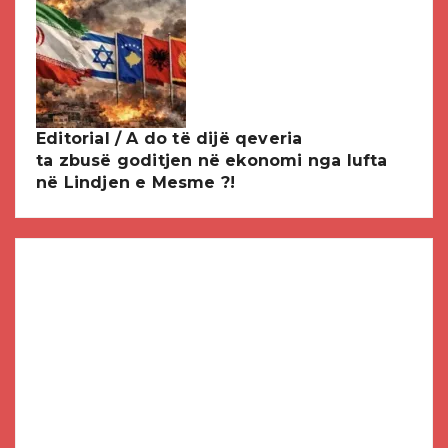
Editorial / A do të dijë qeveria
ta zbusë goditjen në ekonomi nga lufta
në Lindjen e Mesme ?!