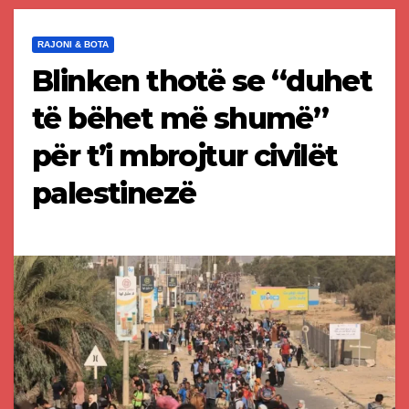
RAJONI & BOTA
Blinken thotë se “duhet
të bëhet më shumë”
për t’i mbrojtur civilët
palestinezë