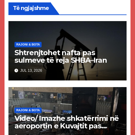
Të ngjajshme
RAJONI & BOTA
Shtrenjtohet nafta pas
sulmeve të reja SHBA–Iran
JUL 13, 2026
RAJONI & BOTA
Video/ Imazhe shkatërrimi në
aeroportin e Kuvajtit pas
sulmit iranian, një i vdekur