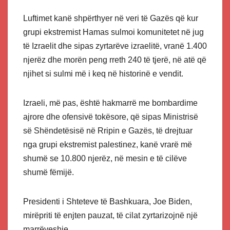
Luftimet kanë shpërthyer në veri të Gazës që kur
grupi ekstremist Hamas sulmoi komunitetet në jug
të Izraelit dhe sipas zyrtarëve izraelitë, vranë 1.400
njerëz dhe morën peng rreth 240 të tjerë, në atë që
njihet si sulmi më i keq në historinë e vendit.
Izraeli, më pas, është hakmarrë me bombardime
ajrore dhe ofensivë tokësore, që sipas Ministrisë
së Shëndetësisë në Rripin e Gazës, të drejtuar
nga grupi ekstremist palestinez, kanë vrarë më
shumë se 10.800 njerëz, në mesin e të cilëve
shumë fëmijë.
Presidenti i Shteteve të Bashkuara, Joe Biden,
mirëpriti të enjten pauzat, të cilat zyrtarizojnë një
marrëveshje.