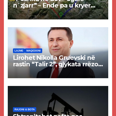
n`zjarr” – Ende pa u kryer
projekti i tunelit, komuna e
Tetovës nis punimet për
rrugën Tetovë – Prizren
LAJME
MAQEDONI
Lirohet Nikolla Gruevski në
rastin “Talir 2”, gjykata rrëzon
akuzat për ndërtimin e
paligjshëm të selisë së
VMRO-DPMNE-së
RAJONI & BOTA