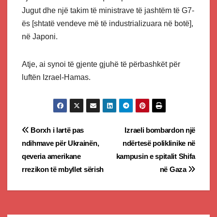
Jugut dhe një takim të ministrave të jashtëm të G7-
ës [shtatë vendeve më të industrializuara në botë],
në Japoni.
Atje, ai synoi të gjente gjuhë të përbashkët për
luftën Izrael-Hamas.
Post
Borxh i lartë pas
Izraeli bombardon një
ndihmave për Ukrainën,
ndërtesë poliklinike në
navigation
qeveria amerikane
kampusin e spitalit Shifa
rrezikon të mbyllet sërish
në Gaza