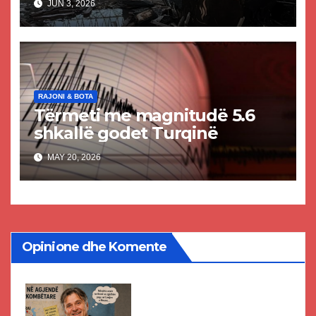
JUN 3, 2026
dhe shumë të plagosur
RAJONI & BOTA
Tërmeti me magnitudë 5.6
shkallë godet Turqinë
MAY 20, 2026
Opinione dhe Komente