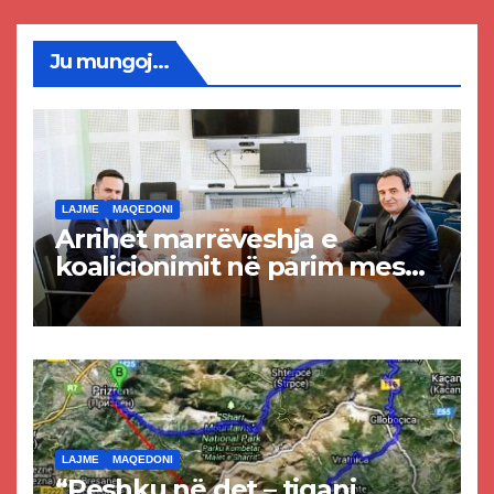
Ju mungoj...
LAJME
MAQEDONI
Arrihet marrëveshja e
koalicionimit në parim mes
Kurtit dhe Abdixhikut
LAJME
MAQEDONI
“Peshku në det – tigani