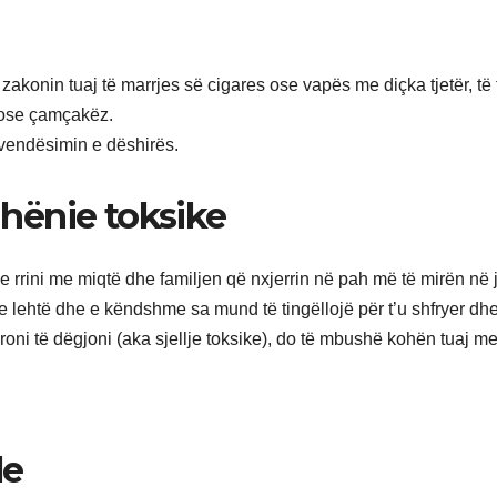
akonin tuaj të marrjes së cigares ose vapës me diçka tjetër, të t
e ose çamçakëz.
ëvendësimin e dëshirës.
hënie toksike
e rrini me miqtë dhe familjen që nxjerrin në pah më të mirën në 
 lehtë dhe e këndshme sa mund të tingëllojë për t’u shfryer dh
roni të dëgjoni (aka sjellje toksike), do të mbushë kohën tuaj m
le