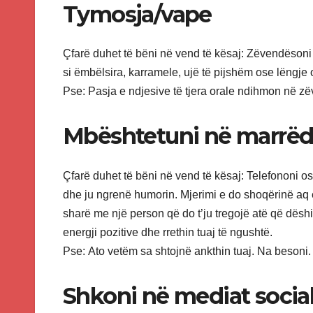
Tymosja/vape
Çfarë duhet të bëni në vend të kësaj: Zëvendësoni z
si ëmbëlsira, karramele, ujë të pijshëm ose lëngj
Pse: Pasja e ndjesive të tjera orale ndihmon në z
Mbështetuni në marrëd
Çfarë duhet të bëni në vend të kësaj: Telefononi os
dhe ju ngrenë humorin. Mjerimi e do shoqërinë aq e
sharë me një person që do t’ju tregojë atë që dëshi
energji pozitive dhe rrethin tuaj të ngushtë.
Pse: Ato vetëm sa shtojnë ankthin tuaj. Na besoni.
Shkoni në mediat socia