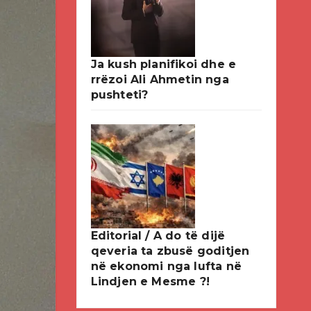
Ja kush planifikoi dhe e
rrëzoi Ali Ahmetin nga
pushteti?
Editorial / A do të dijë
qeveria ta zbusë goditjen
në ekonomi nga lufta në
Lindjen e Mesme ?!