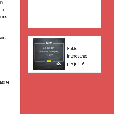
’i
lla
ni me
sonal
Fakte
interesante
për jetën!
ato të