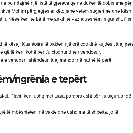
 ne po ndajmë një listë të gjërave që na duken të dobishme për t
nkthi.Mohim përgjegjësie: këto janë vetëm sugjerime dhe këshi
hit. Nëse keni të bëni me ankth të vazhdueshëm, sigurisht, flis
 të kësaj: Kushtojini të paktën një orë çdo ditë kujdesit tuaj per
rojë që të keni kohë për t’u çlodhur dhe rivendosur.
se e vendosni shëndetin tuaj mendor në radhë të parë.
ëm/ngrënia e tepërt
ktit. Planifikoni ushqimet tuaja paraprakisht për t’u siguruar që 
ojë të mbështeteni në vakte dhe ushqime të shpejta, jo të