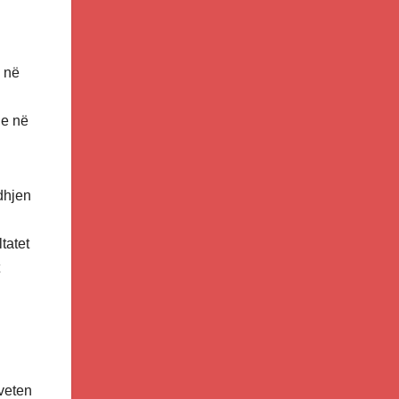
e në
he në
dhjen
tatet
 veten