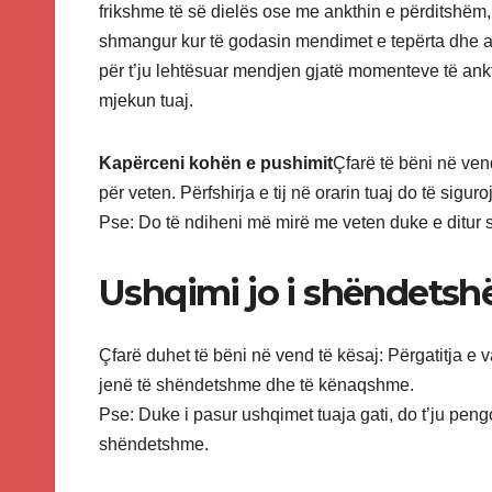
frikshme të së dielës ose me ankthin e përditshëm,
shmangur kur të godasin mendimet e tepërta dhe a
për t’ju lehtësuar mendjen gjatë momenteve të ankt
mjekun tuaj.
Kapërceni kohën e pushimit
Çfarë të bëni në vend
për veten. Përfshirja e tij në orarin tuaj do të sigu
Pse: Do të ndiheni më mirë me veten duke e ditur 
Ushqimi jo i shëndetsh
Çfarë duhet të bëni në vend të kësaj: Përgatitja e va
jenë të shëndetshme dhe të kënaqshme.
Pse: Duke i pasur ushqimet tuaja gati, do t’ju peng
shëndetshme.