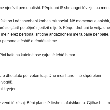
me njerëzit personalisht. Përpiquni të shmangni lëvizjet pa men
kt po i nënshtroheni krahasimit social. Në momentet e ankthit,
parë se çfarë po bëjnë njerëzit e tjerë. Përqendrohuni te vetja dhe
me njerëz personalisht dhe angazhoheni me ta ballë për ballë, 
hja personale është e rëndësishme.
Pini kafe pa kafeinë ose çajra të lehtë bimor.
rare dhe afate për veten tuaj. Dhe mos harroni të shpërbleni
 vogël).
ht kryejeni.
ë vend të kësaj: Bëni plane të lirshme afatshkurtra. Gjithashtu, 