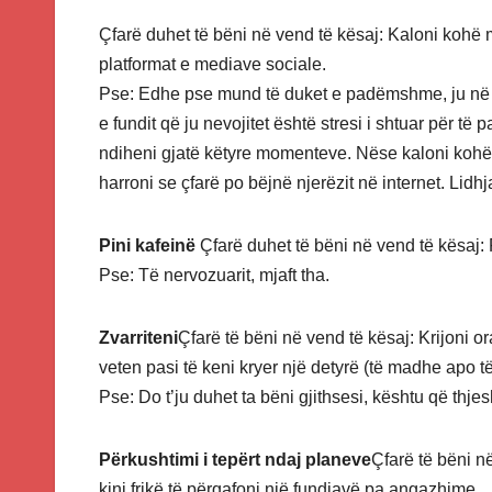
Çfarë duhet të bëni në vend të kësaj: Kaloni kohë 
platformat e mediave sociale.
Pse: Edhe pse mund të duket e padëmshme, ju në fa
e fundit që ju nevojitet është stresi i shtuar për të 
ndiheni gjatë këtyre momenteve. Nëse kaloni kohë 
harroni se çfarë po bëjnë njerëzit në internet. Lid
Pini kafeinë
Çfarë duhet të bëni në vend të kësaj: 
Pse: Të nervozuarit, mjaft tha.
Zvarriteni
Çfarë të bëni në vend të kësaj: Krijoni o
veten pasi të keni kryer një detyrë (të madhe apo të
Pse: Do t’ju duhet ta bëni gjithsesi, kështu që thjes
Përkushtimi i tepërt ndaj planeve
Çfarë të bëni n
kini frikë të përqafoni një fundjavë pa angazhime.