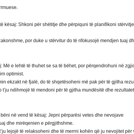
rrmuese.
ë kësaj: Shkoni për shëtitje dhe përpiquni të planifikoni stërvitj
zakonshme, por duke u stërvitur do të rifokusojë mendjen tuaj d
: Më e lehtë të thuhet se sa të bëhet, por përqendrohuni në zgji
im optimist.
 ekzakt në fjalë, do të shqetësoheni më pak për të gjitha rezul
t’ju ndihmojë të mendoni për të gjitha mundësitë dhe rezultatet
 bëni në vend të kësaj: Jepni përparësi vetes dhe nevojave
 tuaj dhe mirëqenien e përgjithshme.
’ju lejojë të relaksoheni dhe të merrni kohën që ju nevojitet për