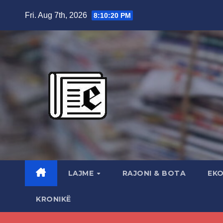
Skip
Fri. Aug 7th, 2026
8:10:22 PM
to
content
LAJME
RAJONI & BOTA
EK
KRONIKË