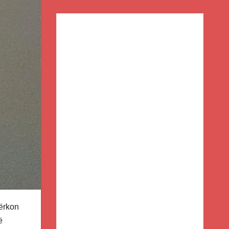
kërkon
ë