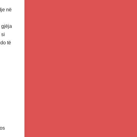
dje në
 gjëja
 si
do të
mos