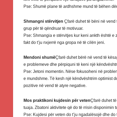
Pse: Shumë plane të ardhshme mund të bëhen dë
Shmangni stërvitjen
Çfarë duhet të bëni në vend t
grup për të qëndruar të motivuar.
Pse: Shmangia e stërvitjes kur keni ankth është e 
fakt do t’ju nxjerrë nga gropa në të cilën jeni.
Mendoni shumë
Çfarë duhet bërë në vend të kësaj
e problemeve dhe përpiquni të keni një këndvështr
Pse: Jetoni momentin. Nëse fokusoheni në problemin
e mundshme. Të kesh një këndvështrim optimist do 
pozitive në vend të atyre negative.
Mos praktikoni kujdesin për veten
Çfarë duhet të
tuaja. Zbatoni aktivitete që do të rrisin disponimin
Pse: Kujdesi për veten do t’ju ngadalësojë dhe do t