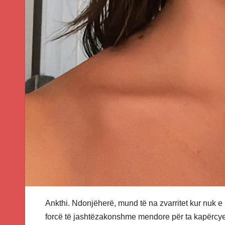
Ankthi. Ndonjëherë, mund të na zvarritet kur nuk e
forcë të jashtëzakonshme mendore për ta kapërcyer