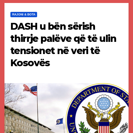
RAJONI & BOTA
DASH u bën sërish
thirrje palëve që të ulin
tensionet në veri të
Kosovës