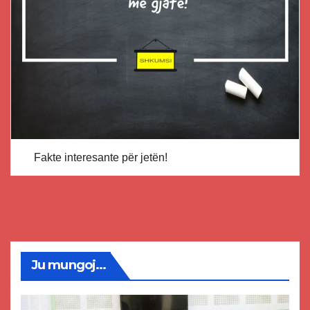
Fakte interesante për jetën!
Ju mungoj...