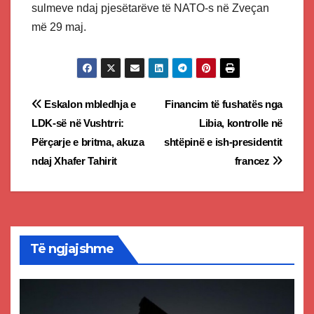
sulmeve ndaj pjesëtarëve të NATO-s në Zveçan
më 29 maj.
Post
Eskalon mbledhja e
Financim të fushatës nga
LDK-së në Vushtrri:
Libia, kontrolle në
navigation
Përçarje e britma, akuza
shtëpinë e ish-presidentit
ndaj Xhafer Tahirit
francez
Të ngjajshme