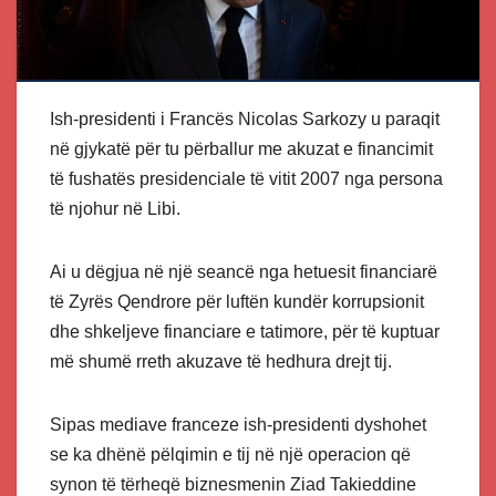
Ish-presidenti i Francës Nicolas Sarkozy u paraqit
në gjykatë për tu përballur me akuzat e financimit
të fushatës presidenciale të vitit 2007 nga persona
të njohur në Libi.
Ai u dëgjua në një seancë nga hetuesit financiarë
të Zyrës Qendrore për luftën kundër korrupsionit
dhe shkeljeve financiare e tatimore, për të kuptuar
më shumë rreth akuzave të hedhura drejt tij.
Sipas mediave franceze ish-presidenti dyshohet
se ka dhënë pëlqimin e tij në një operacion që
synon të tërheqë biznesmenin Ziad Takieddine