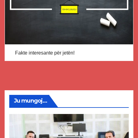
Fakte interesante për jetën!
Ju mungoj...