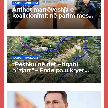
LAJME
MAQEDONI
Arrihet marrëveshja e
koalicionimit në parim mes
Kurtit dhe Abdixhikut
LAJME
MAQEDONI
“Peshku në det – tigani
n`zjarr” – Ende pa u kryer
projekti i tunelit, komuna e
Tetovës nis punimet për
rrugën Tetovë – Prizren