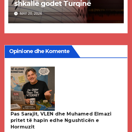
shkallë godet Turqinë
MAY 20, 2026
Opinione dhe Komente
Pas Sarajit, VLEN dhe Muhamed Elmazi
pritet të hapin edhe Ngushticën e
Hormuzit