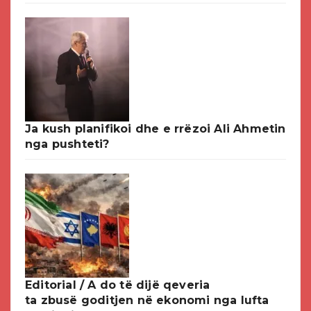
Ja kush planifikoi dhe e rrëzoi Ali Ahmetin
nga pushteti?
Editorial / A do të dijë qeveria
ta zbusë goditjen në ekonomi nga lufta