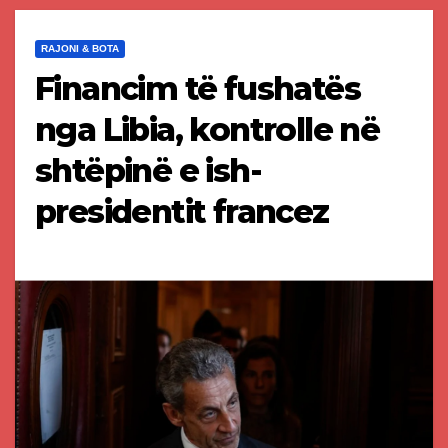
RAJONI & BOTA
Financim të fushatës
nga Libia, kontrolle në
shtëpinë e ish-
presidentit francez