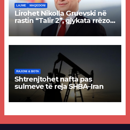
LAJME
MAQEDONI
Lirohet Nikolla Gruevski në
rastin “Talir 2”, gjykata rrëzon
akuzat për ndërtimin e
paligjshëm të selisë së
VMRO-DPMNE-së
RAJONI & BOTA
Shtrenjtohet nafta pas
sulmeve të reja SHBA–Iran