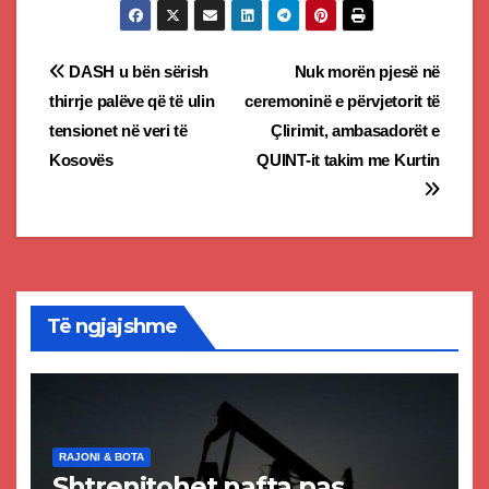
Post
DASH u bën sërish
Nuk morën pjesë në
thirrje palëve që të ulin
ceremoninë e përvjetorit të
navigation
tensionet në veri të
Çlirimit, ambasadorët e
Kosovës
QUINT-it takim me Kurtin
Të ngjajshme
RAJONI & BOTA
Shtrenjtohet nafta pas