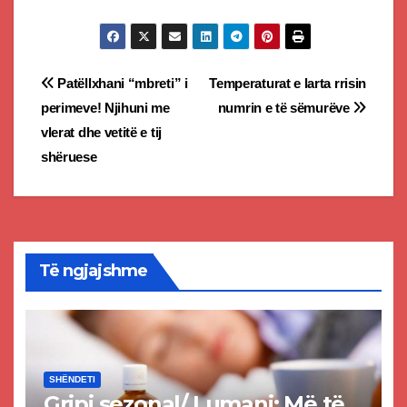
Post
Patëllxhani “mbreti” i
Temperaturat e larta rrisin
perimeve! Njihuni me
numrin e të sëmurëve
navigation
vlerat dhe vetitë e tij
shëruese
Të ngjajshme
SHËNDETI
Gripi sezonal/ Lumani: Më të