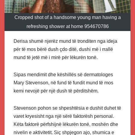
Cropped shot of a handsome young man having a
refreshing shower at home 954670786
Derisa shumë njerëz mund të tronditen nga ideja
për të mos bërë dush çdo ditë, dushi më i rrallë
mund të jetë më i mirë për lëkurën tonë.
Sipas mendimit dhe këshillës së dermatologes
Mary Stevenson, në fund të fundit mund të mos
kemi nevojë për një dush të përditshëm.
Stevenson pohon se shpeshtësia e dushit duhet të
varet kryesisht nga një sërë faktorësh personal.
Këta faktorë përfshijnë lëkurën tonë, moshën dhe
nivelin e aktivitetit. Siç shpjegon ajo, shumica e