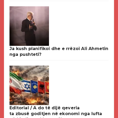
Ja kush planifikoi dhe e rrëzoi Ali Ahmetin
nga pushteti?
Editorial / A do të dijë qeveria
ta zbusë goditjen në ekonomi nga lufta