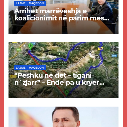
LAJME
MAQEDONI
Arrihet marrëveshja e
koalicionimit në parim mes
Kurtit dhe Abdixhikut
LAJME
MAQEDONI
“Peshku në det – tigani
n`zjarr” – Ende pa u kryer
projekti i tunelit, komuna e
Tetovës nis punimet për
rrugën Tetovë – Prizren