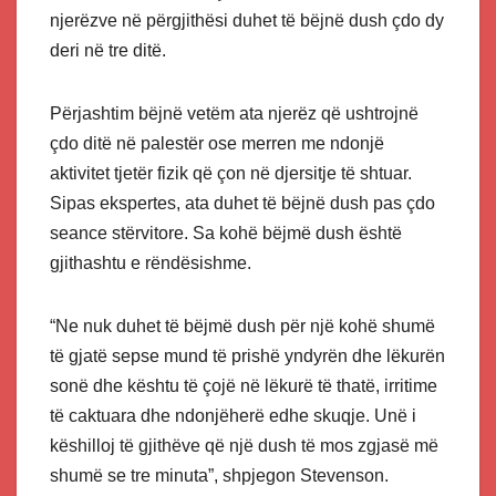
njerëzve në përgjithësi duhet të bëjnë dush çdo dy
deri në tre ditë.
Përjashtim bëjnë vetëm ata njerëz që ushtrojnë
çdo ditë në palestër ose merren me ndonjë
aktivitet tjetër fizik që çon në djersitje të shtuar.
Sipas ekspertes, ata duhet të bëjnë dush pas çdo
seance stërvitore. Sa kohë bëjmë dush është
gjithashtu e rëndësishme.
“Ne nuk duhet të bëjmë dush për një kohë shumë
të gjatë sepse mund të prishë yndyrën dhe lëkurën
sonë dhe kështu të çojë në lëkurë të thatë, irritime
të caktuara dhe ndonjëherë edhe skuqje. Unë i
këshilloj të gjithëve që një dush të mos zgjasë më
shumë se tre minuta”, shpjegon Stevenson.