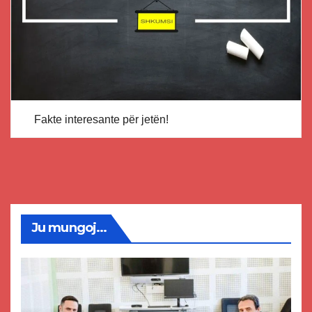
Fakte interesante për jetën!
Ju mungoj...