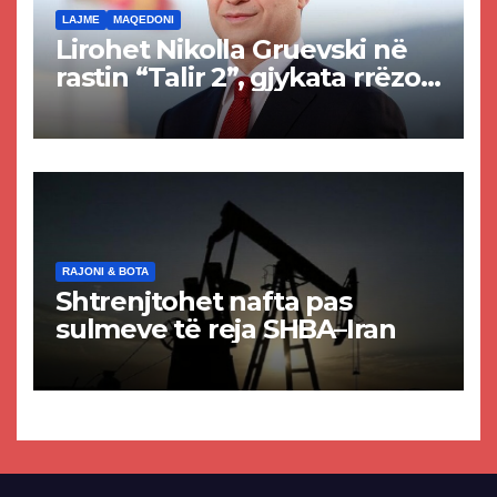
LAJME
MAQEDONI
Lirohet Nikolla Gruevski në
rastin “Talir 2”, gjykata rrëzon
akuzat për ndërtimin e
paligjshëm të selisë së
VMRO-DPMNE-së
RAJONI & BOTA
Shtrenjtohet nafta pas
sulmeve të reja SHBA–Iran