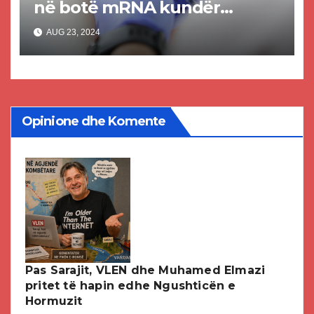
në botë mRNA kundër
kancerit të mushkërive
AUG 23, 2024
Opinione dhe Komente
Pas Sarajit, VLEN dhe Muhamed Elmazi
pritet të hapin edhe Ngushticën e
Hormuzit