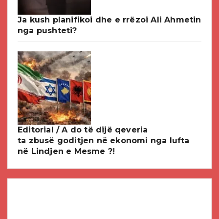
Ja kush planifikoi dhe e rrëzoi Ali Ahmetin
nga pushteti?
Editorial / A do të dijë qeveria
ta zbusë goditjen në ekonomi nga lufta
në Lindjen e Mesme ?!