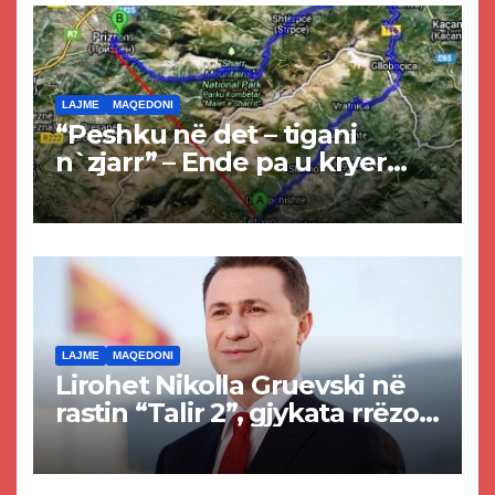
LAJME
MAQEDONI
“Peshku në det – tigani
n`zjarr” – Ende pa u kryer
projekti i tunelit, komuna e
Tetovës nis punimet për
rrugën Tetovë – Prizren
LAJME
MAQEDONI
Lirohet Nikolla Gruevski në
rastin “Talir 2”, gjykata rrëzon
akuzat për ndërtimin e
paligjshëm të selisë së