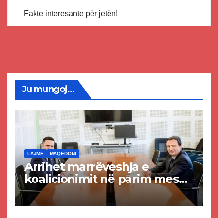
Fakte interesante për jetën!
Ju mungoj...
LAJME
MAQEDONI
Arrihet marrëveshja e
koalicionimit në parim mes
Kurtit dhe Abdixhikut