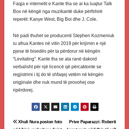
Faqja e internetit e Kante tha se ai ka luajtur Talk
Box në këngë nga muzikantë duke përfshirë
reperët: Kanye West, Big Boi dhe J. Cole.
Në padi thuhet se producenti Stephen Kozmeniuk
iu afrua Kantes në vitin 2019 për krijimin e një
pjese të bisedës për ta përdorur në këngën
“Levitating”. Kante tha se ata ranë dakord
verbalisht për një licencë që përcaktonte se
regjistrimi i tij do të shfaqej vetëm në këngën
origjinale dhe nuk mund të provohej ose
ripërdorej.
Post
Xhuli Nura poston foto
Prive Paparazzi: Roberti