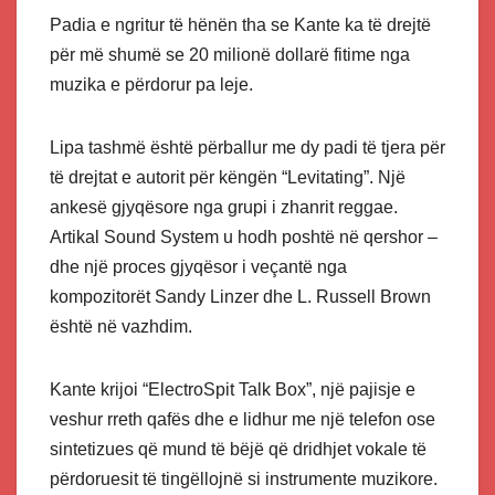
Padia e ngritur të hënën tha se Kante ka të drejtë
për më shumë se 20 milionë dollarë fitime nga
muzika e përdorur pa leje.
Lipa tashmë është përballur me dy padi të tjera për
të drejtat e autorit për këngën “Levitating”. Një
ankesë gjyqësore nga grupi i zhanrit reggae.
Artikal Sound System u hodh poshtë në qershor –
dhe një proces gjyqësor i veçantë nga
kompozitorët Sandy Linzer dhe L. Russell Brown
është në vazhdim.
Kante krijoi “ElectroSpit Talk Box”, një pajisje e
veshur rreth qafës dhe e lidhur me një telefon ose
sintetizues që mund të bëjë që dridhjet vokale të
përdoruesit të tingëllojnë si instrumente muzikore.