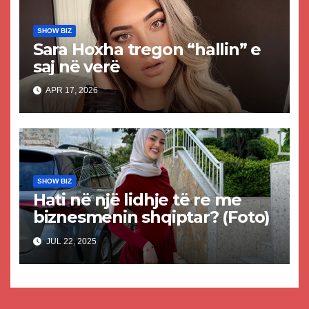
SHOW BIZ
Sara Hoxha tregon “hallin” e
saj në verë
APR 17, 2026
SHOW BIZ
Hati në një lidhje të re me
biznesmenin shqiptar? (Foto)
JUL 22, 2025