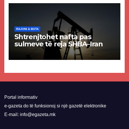
VMRO-DPMNE-së
RAJONI & BOTA
Shtrenjtohet nafta pas
sulmeve të reja SHBA–Iran
Portal informativ
e-gazeta do të funksionoj si një gazetë elektronike
E-mail: info@egazeta.mk