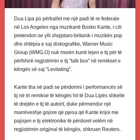
Dua Lipa po përballet me një padi të re federale
në Los Angeles nga muzikanti Bosko Kante, i cili
pretendon se ylli shqiptaro-britanik i muzikës pop
dhe shtëpia e saj diskografike, Warner Music
Group (WMG.O) nuk morën kurrë lejen e tij për të
përfshirë regjistrimin e tij “talk box” në remikset e
këngës së saj “Levitating”.
Kante tha në padi se përdorimi i performancës së
tij në tri remikse të këngës hit të Dua Lipës shkelte
të drejtën e tij të autorit, duke përmendur një
marrëveshje gojore që pjesa që Kante krijoi me
pajisjen e tij elektronike të përdoret vetëm në
regjistrimin origjinal të këngës, shkruan Reuters.