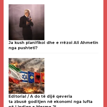
Ja kush planifikoi dhe e rrëzoi Ali Ahmetin
nga pushteti?
Editorial / A do të dijë qeveria
ta zbusë goditjen në ekonomi nga lufta
në Lindjen e Mesme ?!