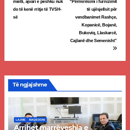
mielli, ajvari e peshku nuk
“Përmirësimi i furnizimit
do të kenë rritje të TVSH-
të ujësjellsit për
së
vendbanimet Rashçe,
Kopanicë, Bojanë,
Bukoviq, Llaskarcë,
Cajlanë dhe Semenisht”
Të ngjajshme
LAJME
MAQEDONI
Arrihet marrëveshja e