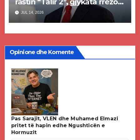
rastin “Talir 2”, gjykata rrëzon
akuzat për ndërtimin e
JUL 14, 2026
paligjshëm të selisë së VMRO-
DPMNE-së
Opinione dhe Komente
Pas Sarajit, VLEN dhe Muhamed Elmazi
pritet të hapin edhe Ngushticën e
Hormuzit