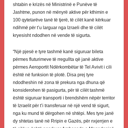
shtabin e krizës në Ministrinë e Punëve të
Jashtme, punon në mënyrë aktive për kthimin e
100 qytetarëve tanë të tjerë, të cilët kanë kërkuar
ndihmë për t’u larguar nga Izraeli dhe të cilët
kryesisht ndodhen në vende të sigurta.
“Një pjesë e tyre tashmë kanë siguruar bileta
përmes fluturimeve të rregullta që janë aktive
përmes Aeroportit Ndërkombëtar të Tel Avivit i cili
është në funksion të plotë. Disa prej tyre
ndodheshin në zona të prekura nga dhuna që
konsiderohen të pasigurta, për të cilët tashmë
është siguruar transporti i brendshëm nëpër territor
të Izraelit për t’i transferuar në një vend të sigurt,
nga ku mund të dërgohen në shtëpi. Mes tyre janë
dy shtetas tanë në Rripin e Gazës, për nxjerrjen e