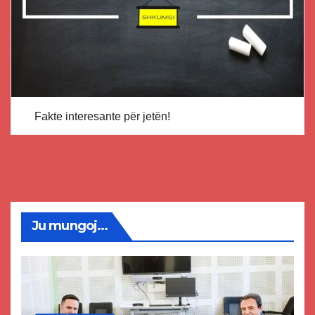
Fakte interesante për jetën!
Ju mungoj...