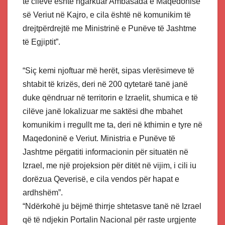
të cilëve është ngarkuar Ambasada e Maqedonisë
së Veriut në Kajro, e cila është në komunikim të
drejtpërdrejtë me Ministrinë e Punëve të Jashtme
të Egjiptit”.
“Siç kemi njoftuar më herët, sipas vlerësimeve të
shtabit të krizës, deri në 200 qytetarë tanë janë
duke qëndruar në territorin e Izraelit, shumica e të
cilëve janë lokalizuar me saktësi dhe mbahet
komunikim i rregullt me ​​ta, deri në kthimin e tyre në
Maqedoninë e Veriut. Ministria e Punëve të
Jashtme përgatiti informacionin për situatën në
Izrael, me një projeksion për ditët në vijim, i cili iu
dorëzua Qeverisë, e cila vendos për hapat e
ardhshëm”.
“Ndërkohë ju bëjmë thirrje shtetasve tanë në Izrael
që të ndjekin Portalin Nacional për raste urgjente