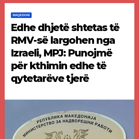
MAQEDONI
Edhe dhjetë shtetas të
RMV-së largohen nga
Izraeli, MPJ: Punojmë
për kthimin edhe të
qytetarëve tjerë