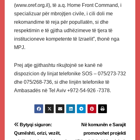
(www.oref.org.il), të a.q. Home Front Command, i
specializuar për mbrojtjen civile, i cili doli me ​​
rekomandime të reja për popullatën, si dhe
respektimin e të gjitha udhëzimeve të tjera të
institucioneve kompetente të Izraelit”, thonë nga
MPJ.
Prej atje gjithashtu rikujtojnë se kanë në
dispozicion dy linjat telefonike SOS – 075/273-732
dhe 075/268-736, si dhe linjën telefonike të
Ambasadës në Tel Aviv +972-54-926 -7378.
Post
Bytyqi siguron:
Në komunën e Sarajit
Qumështi, orizi, vezët,
promovohet projekti
navigation