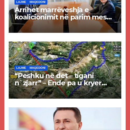
LAJME
MAQEDONI
Arrihet marrëveshja e
koalicionimit në parim mes
Kurtit dhe Abdixhikut
LAJME
MAQEDONI
“Peshku në det – tigani
n`zjarr” – Ende pa u kryer
projekti i tunelit, komuna e
Tetovës nis punimet për
rrugën Tetovë – Prizren