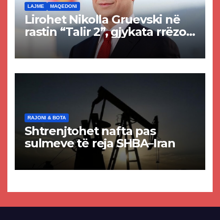
LAJME
MAQEDONI
Lirohet Nikolla Gruevski në
rastin “Talir 2”, gjykata rrëzon
akuzat për ndërtimin e
paligjshëm të selisë së
VMRO-DPMNE-së
RAJONI & BOTA
Shtrenjtohet nafta pas
sulmeve të reja SHBA–Iran