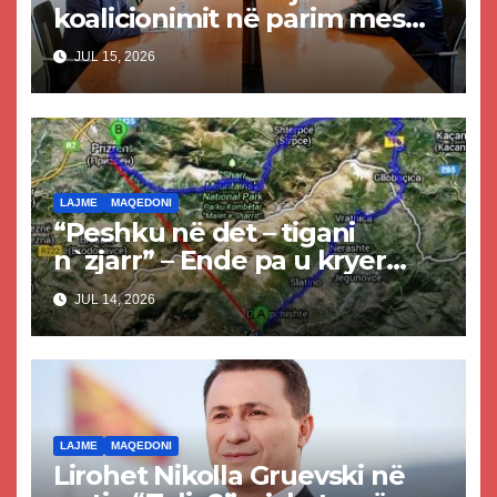
koalicionimit në parim mes
Kurtit dhe Abdixhikut
JUL 15, 2026
LAJME
MAQEDONI
“Peshku në det – tigani
n`zjarr” – Ende pa u kryer
projekti i tunelit, komuna e
JUL 14, 2026
Tetovës nis punimet për
rrugën Tetovë – Prizren
LAJME
MAQEDONI
Lirohet Nikolla Gruevski në