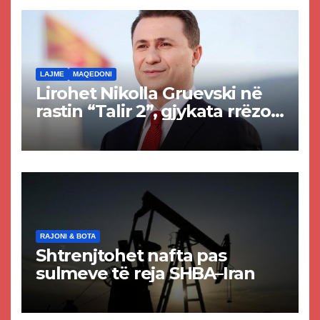
rrugën Tetovë – Prizren
LAJME
MAQEDONI
Lirohet Nikolla Gruevski në
rastin “Talir 2”, gjykata rrëzon
akuzat për ndërtimin e
paligjshëm të selisë së
VMRO-DPMNE-së
RAJONI & BOTA
Shtrenjtohet nafta pas
sulmeve të reja SHBA–Iran