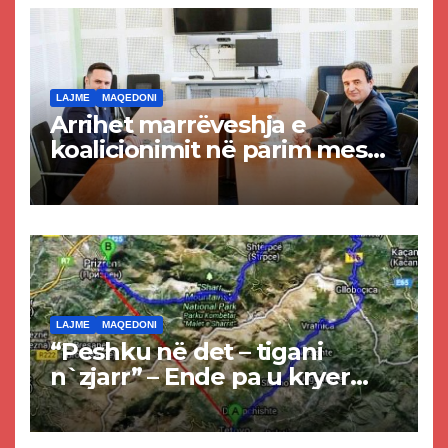
LAJME
MAQEDONI
Arrihet marrëveshja e
koalicionimit në parim mes
Kurtit dhe Abdixhikut
LAJME
MAQEDONI
“Peshku në det – tigani
n`zjarr” – Ende pa u kryer
projekti i tunelit, komuna e
Tetovës nis punimet për