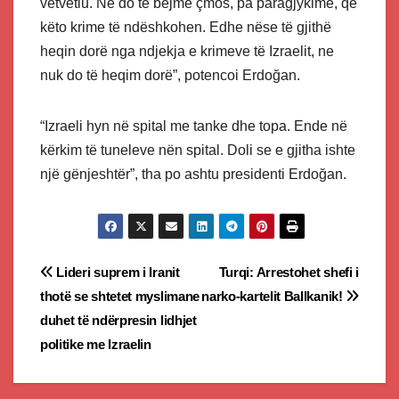
vetvetiu. Ne do të bëjmë çmos, pa paragjykime, që
këto krime të ndëshkohen. Edhe nëse të gjithë
heqin dorë nga ndjekja e krimeve të Izraelit, ne
nuk do të heqim dorë”, potencoi Erdoğan.
“Izraeli hyn në spital me tanke dhe topa. Ende në
kërkim të tuneleve nën spital. Doli se e gjitha ishte
një gënjeshtër”, tha po ashtu presidenti Erdoğan.
Post
Lideri suprem i Iranit
Turqi: Arrestohet shefi i
thotë se shtetet myslimane
narko-kartelit Ballkanik!
navigation
duhet të ndërpresin lidhjet
politike me Izraelin