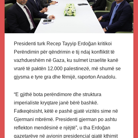
Presidenti turk Recep Tayyip Erdoğan kritikoi
Perëndimin për qëndrimin e tij ndaj konfliktit të
vazhdueshëm në Gaza, ku sulmet izraelite kanë
vrarë të paktën 12.000 palestinezë, më shumë se
gjysma e tyre gra dhe fëmijë, raporton Anadolu.
“E gjithë bota perëndimore dhe struktura
imperialiste kryqtare janë bërë bashkë.
Fatkeqësisht, këtë e pashë gjatë vizitës sime në
Gjermani mbrëmë. Presidenti gjerman po ashtu
reflekton mendësinë e njëjtë”, u tha Erdoğan
gazetarëve në avionin presidencial gjatë kthimit