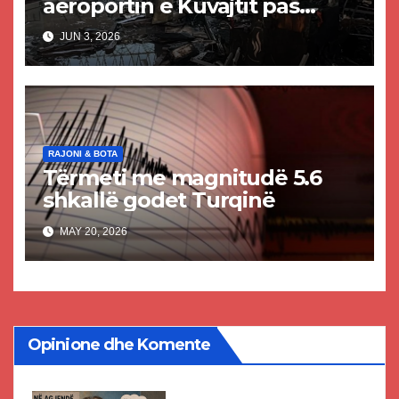
aeroportin e Kuvajtit pas
sulmit iranian, një i vdekur
JUN 3, 2026
dhe shumë të plagosur
RAJONI & BOTA
Tërmeti me magnitudë 5.6
shkallë godet Turqinë
MAY 20, 2026
Opinione dhe Komente