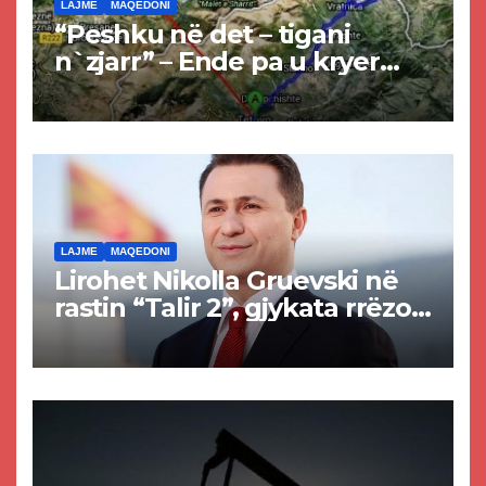
LAJME
MAQEDONI
“Peshku në det – tigani
n`zjarr” – Ende pa u kryer
projekti i tunelit, komuna e
Tetovës nis punimet për
rrugën Tetovë – Prizren
LAJME
MAQEDONI
Lirohet Nikolla Gruevski në
rastin “Talir 2”, gjykata rrëzon
akuzat për ndërtimin e
paligjshëm të selisë së
VMRO-DPMNE-së