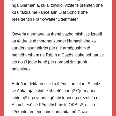
nga Gjermania, ku ai zhvilloi vizitë të premten dhe
ku u takua me kancelarin Olaf Scholz dhe
presidentin Frank-Walter Steinmeier.
Qeveria gjermane ka thënë vazhdimisht se Izraeli
ka të drejtë të mbrohet kundër Hamasit dhe ka
kundërshtuar thirrjet për një armëpushim të
menjëhershëm në Rripin e Gazës, duke pohuar se
kjo do t’i jepte kohë për riorganizim grupit
palestinez.
Erdoğan deklaroi se i ka thënë kancelarit Scholz
se Ankaraja është e shqetësuar që Gjermania
ishte një nga vendet që abstenoi nga rezoluta e
Asamblesë së Përgjithshme të OKB-së, e cila
kërkonte armëpushim humanitar në Gaza.