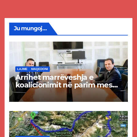
Ju mungoj...
LAJME
MAQEDONI
Arrihet marrëveshja e
koalicionimit në parim mes
Kurtit dhe Abdixhikut