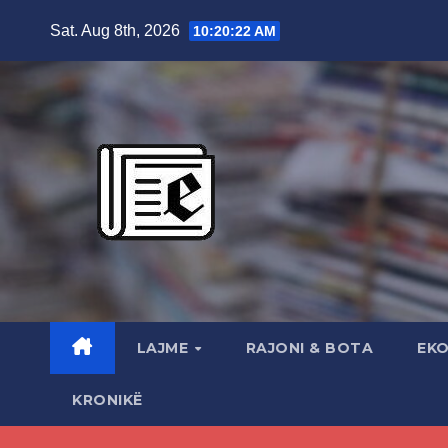
Skip
Sat. Aug 8th, 2026
10:20:24 AM
to
content
LAJME
RAJONI & BOTA
EK
KRONIKË