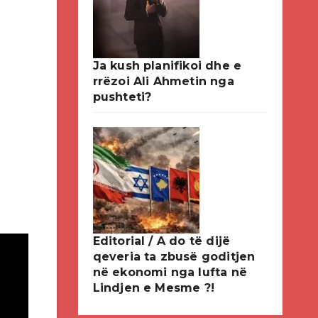
Ja kush planifikoi dhe e
rrëzoi Ali Ahmetin nga
pushteti?
Editorial / A do të dijë
qeveria ta zbusë goditjen
në ekonomi nga lufta në
Lindjen e Mesme ?!