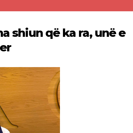
ha shiun që ka ra, unë e
her