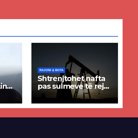
RAJONI & BOTA
Shtrenjtohet nafta
in
pas sulmeve të reja
a
SHBA–Iran
ër
lisë
E-së