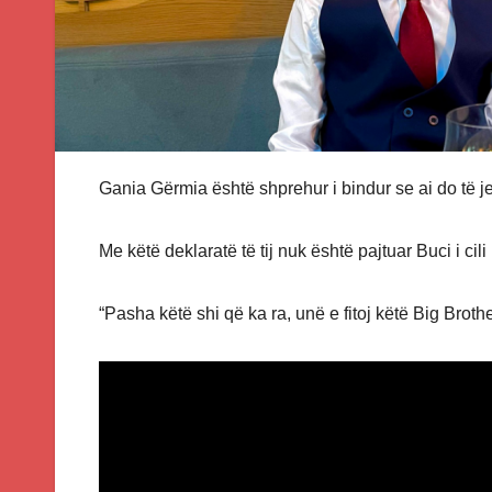
Gania Gërmia është shprehur i bindur se ai do të jet
Me këtë deklaratë të tij nuk është pajtuar Buci i cili 
“Pasha këtë shi që ka ra, unë e fitoj këtë Big Broth