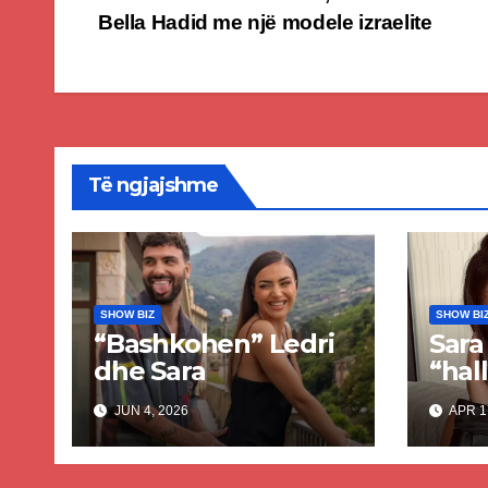
Post
Bella Hadid me një modele izraelite
navigation
Të ngjajshme
SHOW BIZ
SHOW BI
“Bashkohen” Ledri
Sara
dhe Sara
“hall
verë
JUN 4, 2026
APR 1