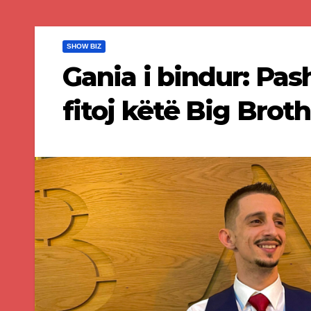
SHOW BIZ
Gania i bindur: Pas
fitoj këtë Big Brot