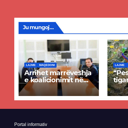
Ju mungoj...
LAJME
MAQEDONI
LAJME
Arrihet marrëveshja
“Pes
e koalicionimit në
tiga
parim mes Kurtit
Ende
dhe Abdixhikut
proje
kom
nis 
rrug
Priz
Portal informativ