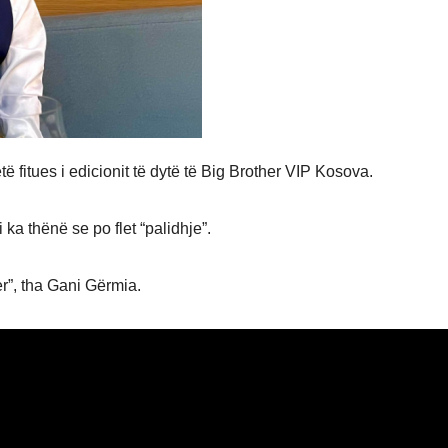
ë fitues i edicionit të dytë të Big Brother VIP Kosova.
i ka thënë se po flet “palidhje”.
er”, tha Gani Gërmia.