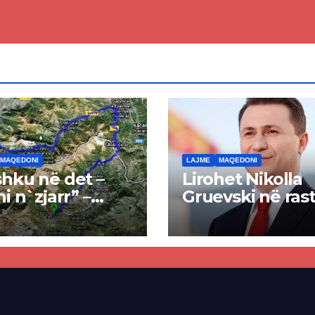
MAQEDONI
LAJME
MAQEDONI
hku në det –
Lirohet Nikolla
ni n`zjarr” –
Gruevski në rast
 pa u kryer
“Talir 2”, gjykat
kti i tunelit,
rrëzon akuzat p
una e Tetovës
ndërtimin e
punimet për
paligjshëm të se
ën Tetovë –
së VMRO-DPMN
ren