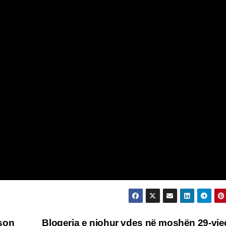
son
Blogerja e njohur vdes në moshën 29-vje