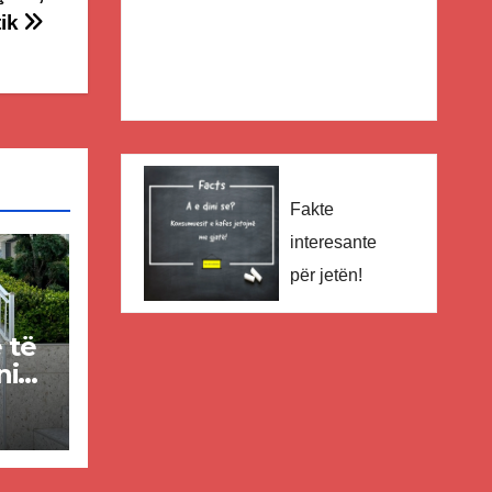
tik
Fakte
interesante
për jetën!
e të
nin