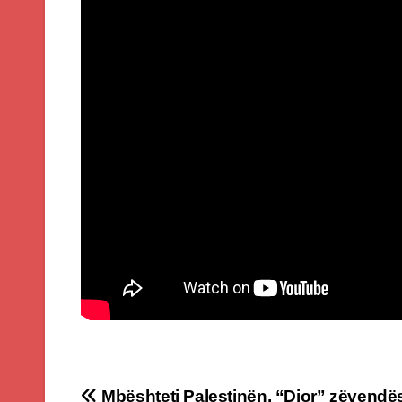
Mbështeti Palestinën, “Dior” zëvendë