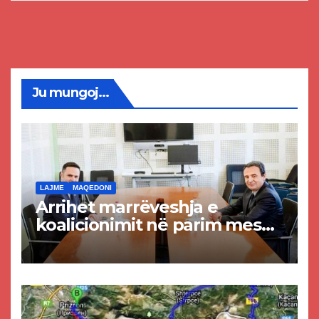
Ju mungoj...
LAJME
MAQEDONI
Arrihet marrëveshja e
koalicionimit në parim mes
Kurtit dhe Abdixhikut