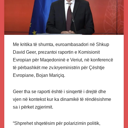
Me kritika të shumta, euroambasadori në Shkup
David Geer, prezantoi raportin e Komisionit
Evropian për Maqedoninë e Veriut, në konferencë
të përbashkët me zv.kryeministrin për Çështje
Evropiane, Bojan Mariçiq.
Geer tha se raporti është i sinqertë i drejtë dhe
vjen në kontekst kur ka dinamikë të rëndësishme
sa i përket zgjerimit.
“Shprehet shqetësim për polarizimin politik,