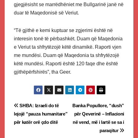
gjegjësisht se marrëdhëniet me Bullgarinë janë në
duar të Maqedonisë së Veriut.
“Të gjithë e kemi kuptuar se zgjerimi është në
interesin tonë të përbashkët. Duam që Maqedonia
e Veriut ta shfrytëzojë këtë dinamikë. Raporti vjen
me mundësi. Duam që Maqedonia ta shfrytëzojë
këtë mundësi. Raporti është 120 faqe dhe është
gjithëpërfshirës”, tha Geer.
Post
SHBA: Izraeli do të
Banka Popullore, “dush”
lejojë “pauza humanitare”
për Qeverinë – Inflacioni
navigation
për katër orë çdo ditë
në vend, më i lartë se sa i
paraqitur