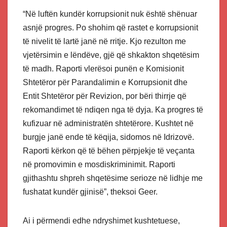
“Në luftën kundër korrupsionit nuk është shënuar
asnjë progres. Po shohim që rastet e korrupsionit
të nivelit të lartë janë në rritje. Kjo rezulton me
vjetërsimin e lëndëve, gjë që shkakton shqetësim
të madh. Raporti vlerësoi punën e Komisionit
Shtetëror për Parandalimin e Korrupsionit dhe
Entit Shtetëror për Revizion, por bëri thirrje që
rekomandimet të ndiqen nga të dyja. Ka progres të
kufizuar në administratën shtetërore. Kushtet në
burgje janë ende të këqija, sidomos në Idrizovë.
Raporti kërkon që të bëhen përpjekje të veçanta
në promovimin e mosdiskriminimit. Raporti
gjithashtu shpreh shqetësime serioze në lidhje me
fushatat kundër gjinisë”, theksoi Geer.
Ai i përmendi edhe ndryshimet kushtetuese,