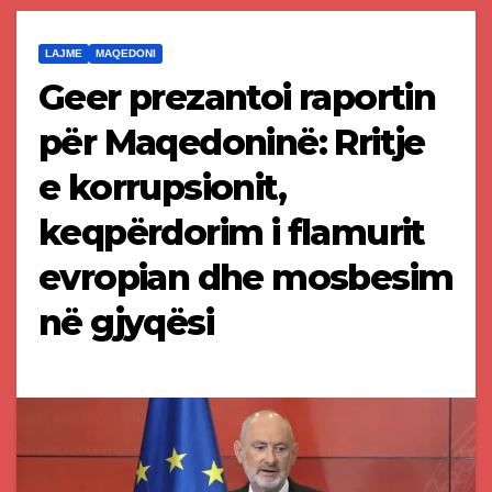
LAJME
MAQEDONI
Geer prezantoi raportin
për Maqedoninë: Rritje
e korrupsionit,
keqpërdorim i flamurit
evropian dhe mosbesim
në gjyqësi