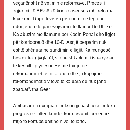
veçanërisht në votimin e reformave. Procesi i
zgjerimit të BE-së kërkon konsensus mbi reformat
kryesore. Raporti vëren përdorimin e tepruar,
ndonjëherë të panevojshëm, të flamurit të BE-së.
Ka abuzim me flamurin për Kodin Penal dhe ligjet
për korridoret 8 dhe 10-D. Asnjë përparim nuk
është shënuar në sundimin e ligjit. Ka mungesë
besimi tek gjyqtarët, si dhe shkarkimi i ish-kryetarit
të këshillit gjyqësor. Bëjmë thirrje që
rekomandimet të miratohen dhe ju kujtojmë
rekomandimet e viteve të kaluara që nuk janë
zbatuar”, tha Geer.
Ambasadori evropian theksoi gjithashtu se nuk ka
progres në luftën kundër korrupsionit, por edhe
rritje të korrupsionit në nivel të lartë.