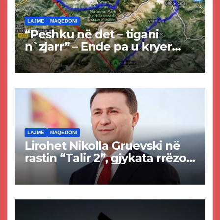
LAJME
MAQEDONI
“Peshku në det – tigani
n`zjarr” – Ende pa u kryer
projekti i tunelit, komuna e
Tetovës nis punimet për
rrugën Tetovë – Prizren
LAJME
MAQEDONI
Lirohet Nikolla Gruevski në
rastin “Talir 2”, gjykata rrëzon
akuzat për ndërtimin e
paligjshëm të selisë së
VMRO-DPMNE-së