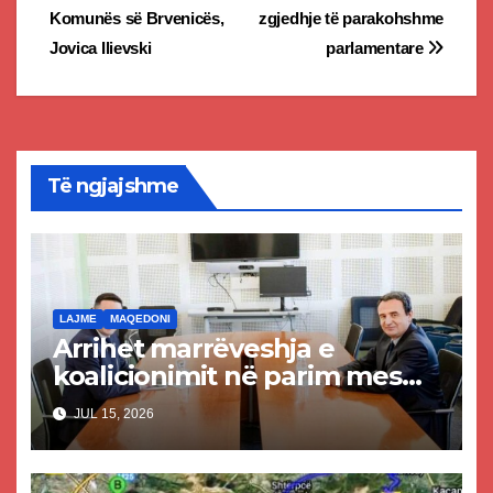
Komunës së Brvenicës,
zgjedhje të parakohshme
navigation
Jovica Ilievski
parlamentare
Të ngjajshme
LAJME
MAQEDONI
Arrihet marrëveshja e
koalicionimit në parim mes
Kurtit dhe Abdixhikut
JUL 15, 2026