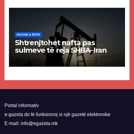
VMRO-DPMNE-së
RAJONI & BOTA
Shtrenjtohet nafta pas
sulmeve të reja SHBA–Iran
Portal informativ
e-gazeta do të funksionoj si një gazetë elektronike
E-mail: info@egazeta.mk