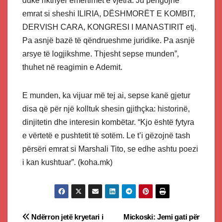
duke rikthyer emërtimet e vjetra. Ju pengojnë
emrat si sheshi ILIRIA, DËSHMORËT E KOMBIT,
DERVISH CARA, KONGRESI I MANASTIRIT etj.
Pa asnjë bazë të qëndrueshme juridike. Pa asnjë
arsye të logjikshme. Thjesht sepse munden”,
thuhet në reagimin e Ademit.
E munden, ka vijuar më tej ai, sepse kanë gjetur
disa që për një kolltuk shesin gjithçka: historinë,
dinjitetin dhe interesin kombëtar. “Kjo është fytyra
e vërtetë e pushtetit të sotëm. Le t’i gëzojnë tash
përsëri emrat si Marshali Tito, se edhe ashtu poezi
i kan kushtuar”. (koha.mk)
Post
Ndërron jetë kryetari i
Mickoski: Jemi gati për