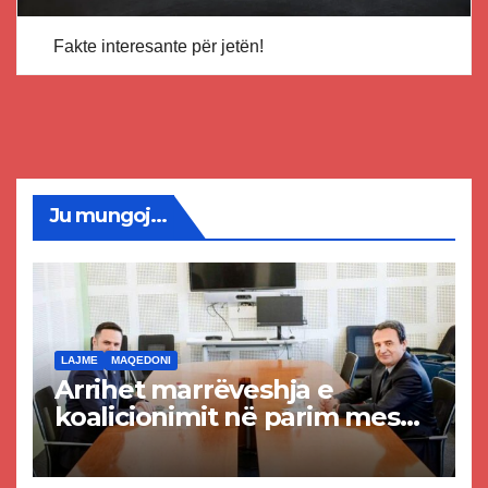
Fakte interesante për jetën!
Ju mungoj...
LAJME
MAQEDONI
Arrihet marrëveshja e
koalicionimit në parim mes
Kurtit dhe Abdixhikut