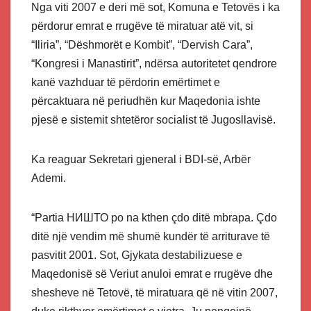
Nga viti 2007 e deri më sot, Komuna e Tetovës i ka
përdorur emrat e rrugëve të miratuar atë vit, si
“Iliria”, “Dëshmorët e Kombit”, “Dervish Cara”,
“Kongresi i Manastirit”, ndërsa autoritetet qendrore
kanë vazhduar të përdorin emërtimet e
përcaktuara në periudhën kur Maqedonia ishte
pjesë e sistemit shtetëror socialist të Jugosllavisë.
Ka reaguar Sekretari gjeneral i BDI-së, Arbër
Ademi.
“Partia НИШТО po na kthen çdo ditë mbrapa. Çdo
ditë një vendim më shumë kundër të arriturave të
pasvitit 2001. Sot, Gjykata destabilizuese e
Maqedonisë së Veriut anuloi emrat e rrugëve dhe
shesheve në Tetovë, të miratuara që në vitin 2007,