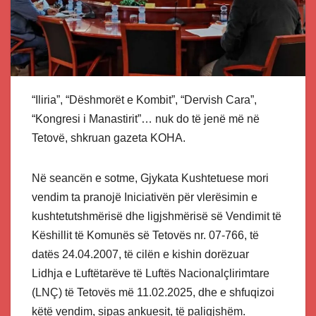
“Iliria”, “Dëshmorët e Kombit”, “Dervish Cara”,
“Kongresi i Manastirit”… nuk do të jenë më në
Tetovë, shkruan gazeta KOHA.
Në seancën e sotme, Gjykata Kushtetuese mori
vendim ta pranojë Iniciativën për vlerësimin e
kushtetutshmërisë dhe ligjshmërisë së Vendimit të
Këshillit të Komunës së Tetovës nr. 07-766, të
datës 24.04.2007, të cilën e kishin dorëzuar
Lidhja e Luftëtarëve të Luftës Nacionalçlirimtare
(LNÇ) të Tetovës më 11.02.2025, dhe e shfuqizoi
këtë vendim, sipas ankuesit, të paligjshëm.