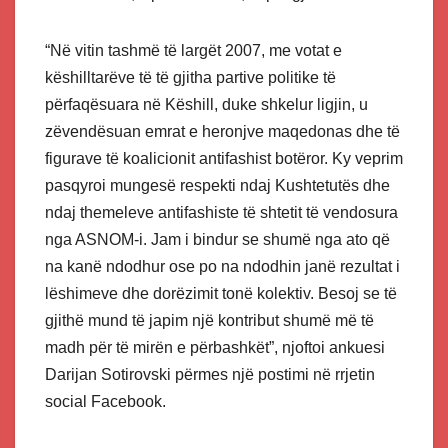
“Në vitin tashmë të largët 2007, me votat e
këshilltarëve të të gjitha partive politike të
përfaqësuara në Këshill, duke shkelur ligjin, u
zëvendësuan emrat e heronjve maqedonas dhe të
figurave të koalicionit antifashist botëror. Ky veprim
pasqyroi mungesë respekti ndaj Kushtetutës dhe
ndaj themeleve antifashiste të shtetit të vendosura
nga ASNOM-i. Jam i bindur se shumë nga ato që
na kanë ndodhur ose po na ndodhin janë rezultat i
lëshimeve dhe dorëzimit tonë kolektiv. Besoj se të
gjithë mund të japim një kontribut shumë më të
madh për të mirën e përbashkët”, njoftoi ankuesi
Darijan Sotirovski përmes një postimi në rrjetin
social Facebook.