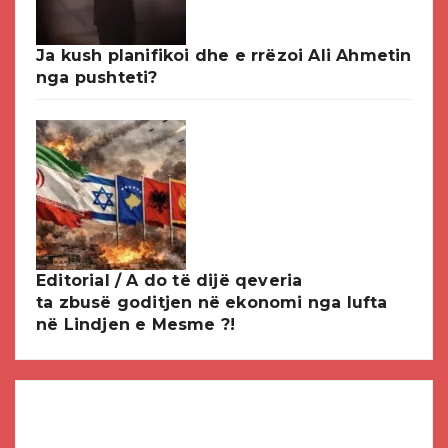
Ja kush planifikoi dhe e rrëzoi Ali Ahmetin
nga pushteti?
Editorial / A do të dijë qeveria
ta zbusë goditjen në ekonomi nga lufta
në Lindjen e Mesme ?!