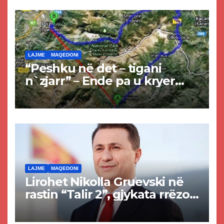
LAJME
MAQEDONI
“Peshku në det – tigani
n`zjarr” – Ende pa u kryer
projekti i tunelit, komuna e
Tetovës nis punimet për
rrugën Tetovë – Prizren
LAJME
MAQEDONI
Lirohet Nikolla Gruevski në
rastin “Talir 2”, gjykata rrëzon
akuzat për ndërtimin e
paligjshëm të selisë së