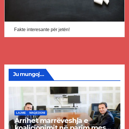
Fakte interesante për jetën!
Ju mungoj...
LAJME
MAQEDONI
Arrihet marrëveshja e
koalicionimit në parim mes