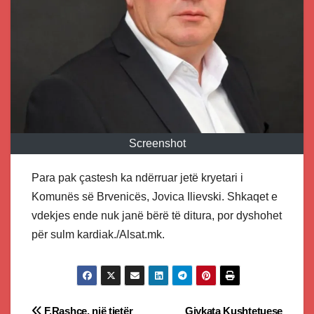
Screenshot
Para pak çastesh ka ndërruar jetë kryetari i
Komunës së Brvenicës, Jovica Ilievski. Shkaqet e
vdekjes ende nuk janë bërë të ditura, por dyshohet
për sulm kardiak./Alsat.mk.
F.Rashçe, një tjetër
Gjykata Kushtetuese