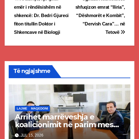
Post
emër i rëndësishëm në
shfuqizon emrat “Iliria”,
navigation
shkencë: Dr. Bedri Gjureci
“Dëshmorët e Kombit”,
fiton titullin Doktor i
“Dervish Cara”… në
Shkencave në Biologji
Tetovë
Të ngjajshme
LAJME
MAQEDONI
Arrihet marrëveshja e
koalicionimit në parim mes
Kurtit dhe Abdixhikut
JUL 15, 2026