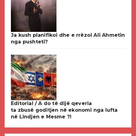
Ja kush planifikoi dhe e rrëzoi Ali Ahmetin
nga pushteti?
Editorial / A do të dijë qeveria
ta zbusë goditjen në ekonomi nga lufta
në Lindjen e Mesme ?!