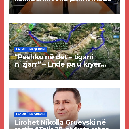
Kurtit dhe Abdixhikut
LAJME
MAQEDONI
“Peshku në det – tigani
n`zjarr” – Ende pa u kryer
projekti i tunelit, komuna e
Tetovës nis punimet për
rrugën Tetovë – Prizren
LAJME
MAQEDONI
Lirohet Nikolla Gruevski në