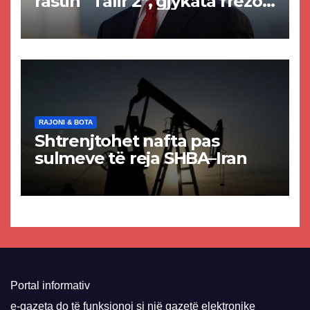
rastin “Talir 2”, gjykata rrëzon
akuzat për ndërtimin e
paligjshëm të selisë së
VMRO-DPMNE-së
RAJONI & BOTA
Shtrenjtohet nafta pas
sulmeve të reja SHBA–Iran
Portal informativ
e-gazeta do të funksionoj si një gazetë elektronike