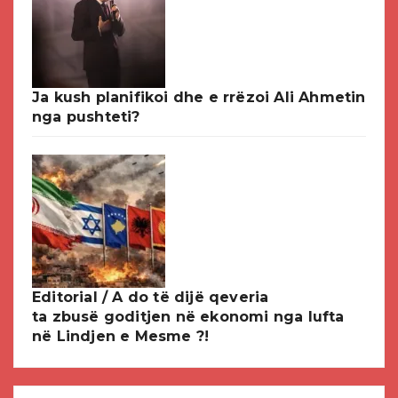
Ja kush planifikoi dhe e rrëzoi Ali Ahmetin
nga pushteti?
Editorial / A do të dijë qeveria
ta zbusë goditjen në ekonomi nga lufta
në Lindjen e Mesme ?!