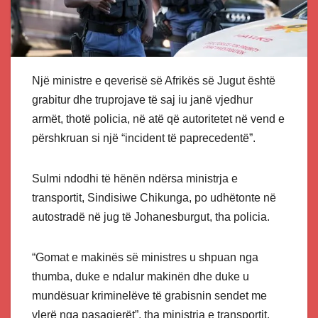
Një ministre e qeverisë së Afrikës së Jugut është
grabitur dhe truprojave të saj iu janë vjedhur
armët, thotë policia, në atë që autoritetet në vend e
përshkruan si një “incident të paprecedentë”.
Sulmi ndodhi të hënën ndërsa ministrja e
transportit, Sindisiwe Chikunga, po udhëtonte në
autostradë në jug të Johanesburgut, tha policia.
“Gomat e makinës së ministres u shpuan nga
thumba, duke e ndalur makinën dhe duke u
mundësuar kriminelëve të grabisnin sendet me
vlerë nga pasagjerët”, tha ministria e transportit.