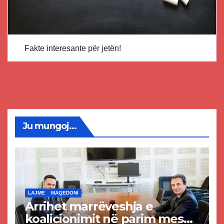
Fakte interesante për jetën!
Ju mungoj...
LAJME
MAQEDONI
Arrihet marrëveshja e
koalicionimit në parim mes