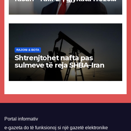
akuzat për ndërtimin e
paligjshëm të selisë së
VMRO-DPMNE-së
RAJONI & BOTA
Shtrenjtohet nafta pas
sulmeve të reja SHBA–Iran
Portal informativ
e-gazeta do të funksionoj si një gazetë elektronike