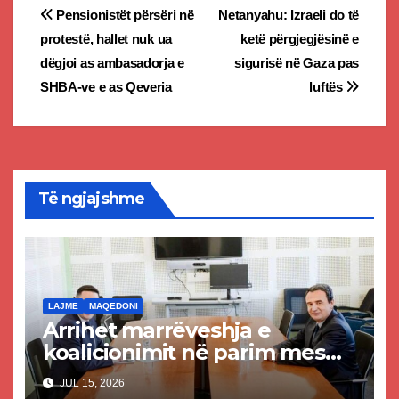
Post
Pensionistët përsëri në
Netanyahu: Izraeli do të
protestë, hallet nuk ua
ketë përgjegjësinë e
navigation
dëgjoi as ambasadorja e
sigurisë në Gaza pas
SHBA-ve e as Qeveria
luftës
Të ngjajshme
LAJME
MAQEDONI
Arrihet marrëveshja e
koalicionimit në parim mes
Kurtit dhe Abdixhikut
JUL 15, 2026