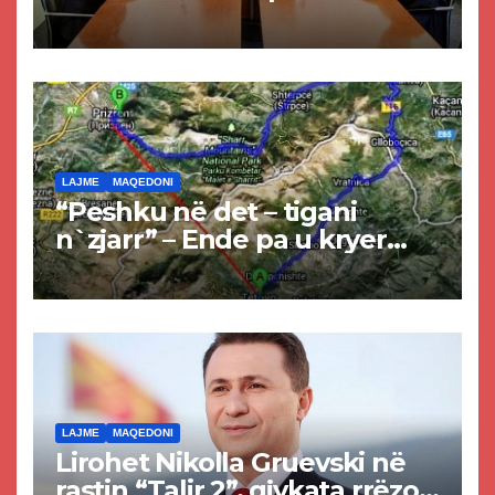
Kurtit dhe Abdixhikut
LAJME
MAQEDONI
“Peshku në det – tigani
n`zjarr” – Ende pa u kryer
projekti i tunelit, komuna e
Tetovës nis punimet për
rrugën Tetovë – Prizren
LAJME
MAQEDONI
Lirohet Nikolla Gruevski në
rastin “Talir 2”, gjykata rrëzon